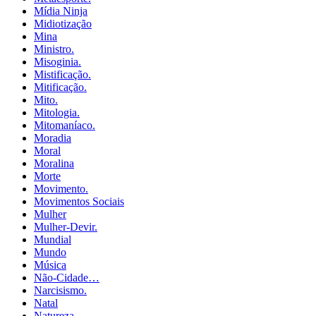
Mídia Ninja
Midiotização
Mina
Ministro.
Misoginia.
Mistificação.
Mitificação.
Mito.
Mitologia.
Mitomaníaco.
Moradia
Moral
Moralina
Morte
Movimento.
Movimentos Sociais
Mulher
Mulher-Devir.
Mundial
Mundo
Música
Não-Cidade…
Narcisismo.
Natal
Natureza.