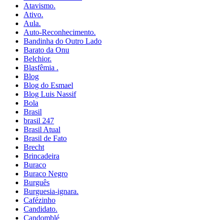
Atavismo.
Ativo.
Aula.
Auto-Reconhecimento.
Bandinha do Outro Lado
Barato da Onu
Belchior.
Blasfêmia .
Blog
Blog do Esmael
Blog Luis Nassif
Bola
Brasil
brasil 247
Brasil Atual
Brasil de Fato
Brecht
Brincadeira
Buraco
Buraco Negro
Burguês
Burguesia-ignara.
Cafézinho
Candidato.
Candomblé