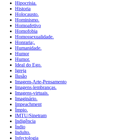
Hipocrisia.
Historia
Holocausto.
Hominismo.
Homoafetivo
Homofobia
Homossexualidade.
Honraria;.
Humanidade.
Humor
Humor.
Ideal do Ego.
Igreja
Ilusão
Imagem-Arte-Pensamento
Imagens-lembranças.
Imagens-virtuais.
Imaginário.
Impeachment
Ímpio.
IMTU/Sinetram
Indigência
Índio
Indulto.
Infectologia