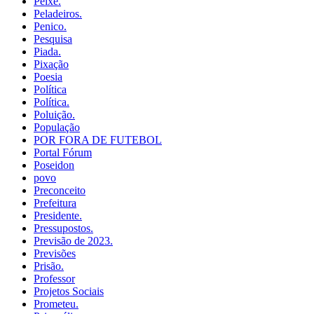
Peixe.
Peladeiros.
Penico.
Pesquisa
Piada.
Pixação
Poesia
Política
Política.
Poluição.
População
POR FORA DE FUTEBOL
Portal Fórum
Poseidon
povo
Preconceito
Prefeitura
Presidente.
Pressupostos.
Previsão de 2023.
Previsões
Prisão.
Professor
Projetos Sociais
Prometeu.