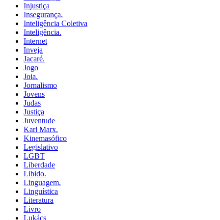
Injustiça
Insegurança.
Inteligência Coletiva
Inteligência.
Internet
Inveja
Jacaré.
Jogo
Joia.
Jornalismo
Jovens
Judas
Justiça
Juventude
Karl Marx.
Kinemasófico
Legislativo
LGBT
Liberdade
Libido.
Linguagem.
Linguística
Literatura
Livro
Lukács