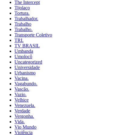
The Intercept
Tijolaço
Tortura.
Trabalhador.
Trabalho
Trabalho.
Transporte Coletivo
TRI.
TV BRASIL
Umbanda
Umolocô
Uncategorized
Universidade
Urbanismo
Vacina.
Vagabundo.
Vascão.
Vazio.
Velhice
Venezuela.
Verdade
Vergonha.
Vida.
Vio Mundo
Violência