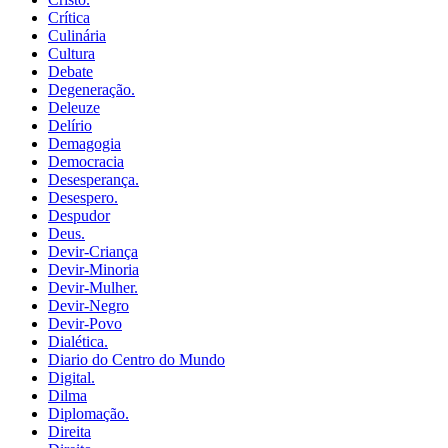
Crítica
Culinária
Cultura
Debate
Degeneração.
Deleuze
Delírio
Demagogia
Democracia
Desesperança.
Desespero.
Despudor
Deus.
Devir-Criança
Devir-Minoria
Devir-Mulher.
Devir-Negro
Devir-Povo
Dialética.
Diario do Centro do Mundo
Digital.
Dilma
Diplomação.
Direita