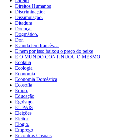
Direito
Direitos Humanos
Discriminação;
Dissimulação.
Ditadura
Doença.
Dogmático.
Dor.
E ainda tem francês…
E nem por isso baixou o preço do peixe
E O MUNDO CONTINUOU O MESMO
Ecolalia
Ecologia
Economia
Economia Doméstica
Ecosofia
Édipo.
Educação
Egoísmo.
EL PAÍS
Eleições
Eleitor.
Elogio.
Emprego
Encontros Casuais