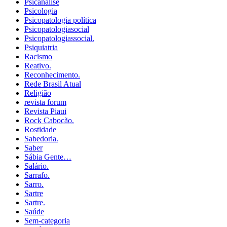
Psicanálise
Psicologia
Psicopatologia política
Psicopatologiasocial
Psicopatologiassocial.
Psiquiatria
Racismo
Reativo.
Reconhecimento.
Rede Brasil Atual
Religião
revista forum
Revista Piaui
Rock Cabocão.
Rostidade
Sabedoria.
Saber
Sábia Gente…
Salário.
Sarrafo.
Sarro.
Sartre
Sartre.
Saúde
Sem-categoria