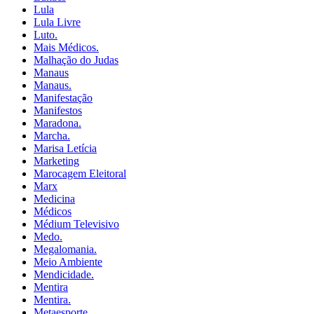
Lula
Lula Livre
Luto.
Mais Médicos.
Malhação do Judas
Manaus
Manaus.
Manifestação
Manifestos
Maradona.
Marcha.
Marisa Letícia
Marketing
Marocagem Eleitoral
Marx
Medicina
Médicos
Médium Televisivo
Medo.
Megalomania.
Meio Ambiente
Mendicidade.
Mentira
Mentira.
Metaesporte.