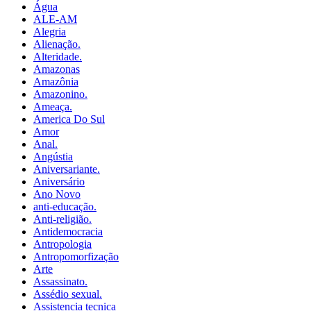
Água
ALE-AM
Alegria
Alienação.
Alteridade.
Amazonas
Amazônia
Amazonino.
Ameaça.
America Do Sul
Amor
Anal.
Angústia
Aniversariante.
Aniversário
Ano Novo
anti-educação.
Anti-religião.
Antidemocracia
Antropologia
Antropomorfização
Arte
Assassinato.
Assédio sexual.
Assistencia tecnica