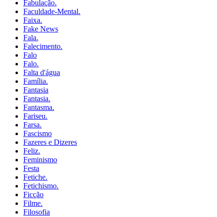
Fabulação.
Faculdade-Mental.
Faixa.
Fake News
Fala.
Falecimento.
Falo
Falo.
Falta d'água
Família.
Fantasia
Fantasia.
Fantasma.
Fariseu.
Farsa.
Fascismo
Fazeres e Dizeres
Feliz.
Feminismo
Festa
Fetiche.
Fetichismo.
Ficção
Filme.
Filosofia