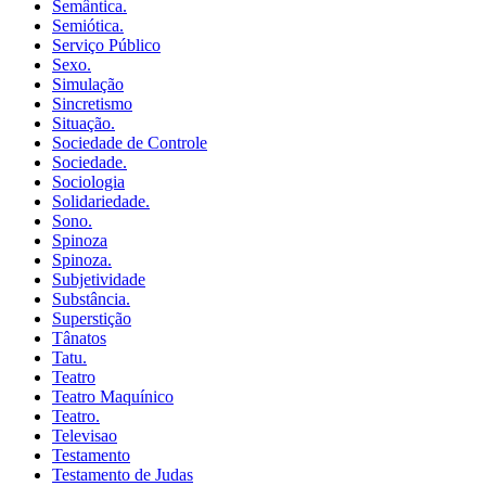
Semântica.
Semiótica.
Serviço Público
Sexo.
Simulação
Sincretismo
Situação.
Sociedade de Controle
Sociedade.
Sociologia
Solidariedade.
Sono.
Spinoza
Spinoza.
Subjetividade
Substância.
Superstição
Tânatos
Tatu.
Teatro
Teatro Maquínico
Teatro.
Televisao
Testamento
Testamento de Judas