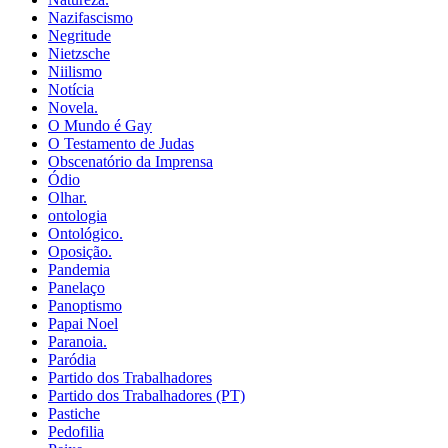
Nazifascismo
Negritude
Nietzsche
Niilismo
Notícia
Novela.
O Mundo é Gay
O Testamento de Judas
Obscenatório da Imprensa
Ódio
Olhar.
ontologia
Ontológico.
Oposição.
Pandemia
Panelaço
Panoptismo
Papai Noel
Paranoia.
Paródia
Partido dos Trabalhadores
Partido dos Trabalhadores (PT)
Pastiche
Pedofilia