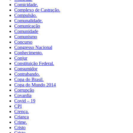
Comicidade.
Complexo de Castração.
Compulsão.
Comunalidade.
Comunicação
Comunidade
Comunismo
Concurso
Congresso Nacional
Conhecimento.
Conjur
Constituição Federal.
Consumidor
Contrabando.
Copa do Brasil.
Copa do Mundo 2014
Corrupção
Covardia
Covid – 19
CPI
Crença.
Criança
Crime.
Cristo
Cristo.