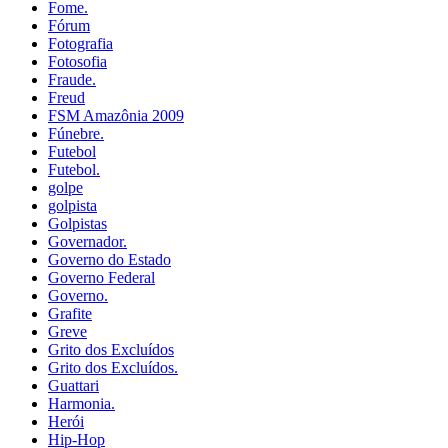
Fome.
Fórum
Fotografia
Fotosofia
Fraude.
Freud
FSM Amazônia 2009
Fúnebre.
Futebol
Futebol.
golpe
golpista
Golpistas
Governador.
Governo do Estado
Governo Federal
Governo.
Grafite
Greve
Grito dos Excluídos
Grito dos Excluídos.
Guattari
Harmonia.
Herói
Hip-Hop