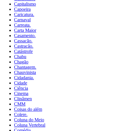
Capitalismo
Capoeira
Caricatura.
Carnaval
Carreata.
Carta Maior
Casamento.
Cassação.
Castração.
Catástrofe
Chabu
Chagão
Chantagem.
Chauvinista
Cidadania.
Cidade
Ciência
Cinema
Clinâmen
CMM
Coisas do além
Colere.
Coluna do Meio
Coluna Vertebral
Comédia.