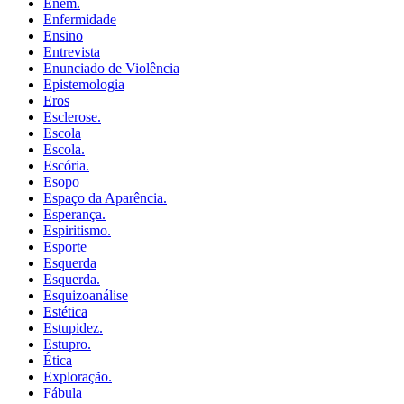
Enem.
Enfermidade
Ensino
Entrevista
Enunciado de Violência
Epistemologia
Eros
Esclerose.
Escola
Escola.
Escória.
Esopo
Espaço da Aparência.
Esperança.
Espiritismo.
Esporte
Esquerda
Esquerda.
Esquizoanálise
Estética
Estupidez.
Estupro.
Ética
Exploração.
Fábula