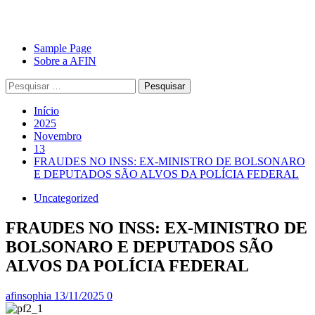
Avançar
Primary
Sample Page
para
Menu
Sobre a AFIN
o
Pesquisar
conteúdo
por:
Início
2025
Novembro
13
FRAUDES NO INSS: EX-MINISTRO DE BOLSONARO
E DEPUTADOS SÃO ALVOS DA POLÍCIA FEDERAL
Uncategorized
FRAUDES NO INSS: EX-MINISTRO DE
BOLSONARO E DEPUTADOS SÃO
ALVOS DA POLÍCIA FEDERAL
afinsophia
13/11/2025
0