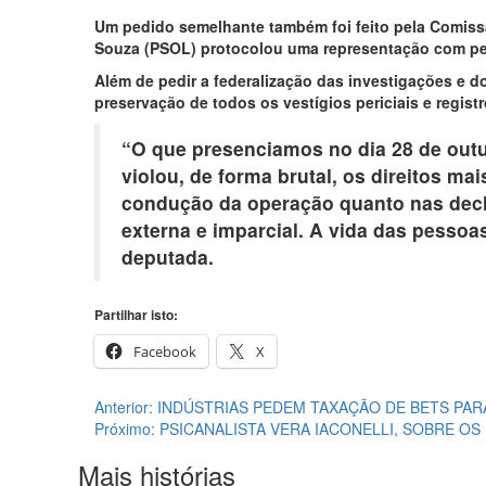
Um pedido semelhante também foi feito pela Comissã
Souza (PSOL) protocolou uma representação com pe
Além de pedir a federalização das investigações e
preservação de todos os vestígios periciais e regist
“O que presenciamos no dia 28 de out
violou, de forma brutal, os direitos m
condução da operação quanto nas decla
externa e imparcial. A vida das pessoas
deputada.
Partilhar isto:
Facebook
X
Navegação
Anterior:
INDÚSTRIAS PEDEM TAXAÇÃO DE BETS PAR
Próximo:
PSICANALISTA VERA IACONELLI, SOBRE O
de
Mais histórias
artigos