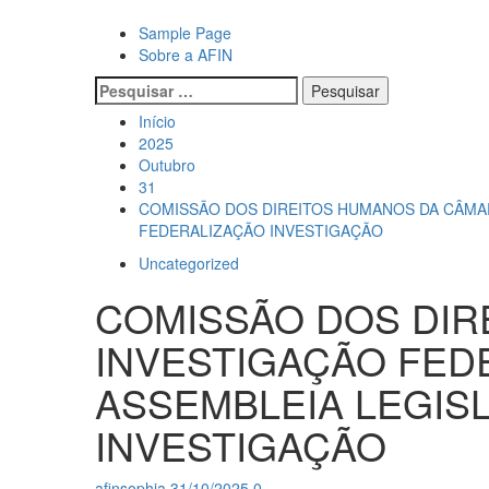
Avançar
para
Primary
Sample Page
o
Menu
Sobre a AFIN
conteúdo
Pesquisar
por:
Início
2025
Outubro
31
COMISSÃO DOS DIREITOS HUMANOS DA CÂMAR
FEDERALIZAÇÃO INVESTIGAÇÃO
Uncategorized
COMISSÃO DOS DIR
INVESTIGAÇÃO FED
ASSEMBLEIA LEGISL
INVESTIGAÇÃO
afinsophia
31/10/2025
0