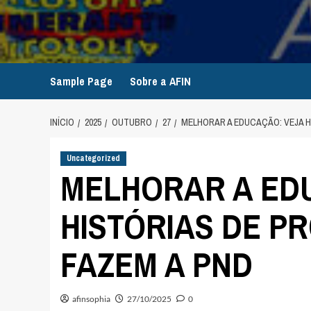
Avançar
para
o
conteúdo
Sample Page
Sobre a AFIN
INÍCIO
2025
OUTUBRO
27
MELHORAR A EDUCAÇÃO: VEJA H
Uncategorized
MELHORAR A ED
HISTÓRIAS DE P
FAZEM A PND
afinsophia
27/10/2025
0