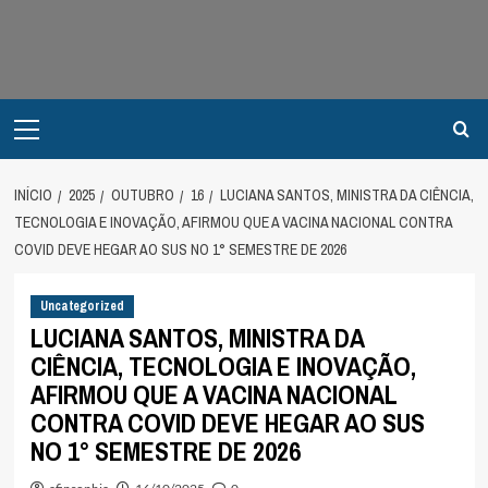
Avançar
para
o
conteúdo
Primary
Menu
INÍCIO
2025
OUTUBRO
16
LUCIANA SANTOS, MINISTRA DA CIÊNCIA,
TECNOLOGIA E INOVAÇÃO, AFIRMOU QUE A VACINA NACIONAL CONTRA
COVID DEVE HEGAR AO SUS NO 1° SEMESTRE DE 2026
Uncategorized
LUCIANA SANTOS, MINISTRA DA
CIÊNCIA, TECNOLOGIA E INOVAÇÃO,
AFIRMOU QUE A VACINA NACIONAL
CONTRA COVID DEVE HEGAR AO SUS
NO 1° SEMESTRE DE 2026