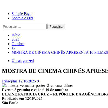
Avançar
Primary
Sample Page
para
Menu
Sobre a AFIN
o
Pesquisar
conteúdo
por:
Início
2025
Outubro
12
MOSTRA DE CINEMA CHINÊS APRESENTA 10 FILMES
Uncategorized
MOSTRA DE CINEMA CHINÊS APRESE
afinsophia
12/10/2025
0
Evento é gratuito e vai até 19 de outubro
ELAINE PATRICIA CRUZ – REPÓRTER DA AGÊNCIA BR
Publicado em 12/10/2025 –
São Paulo