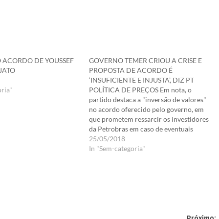
O ACORDO DE YOUSSEF
GOVERNO TEMER CRIOU A CRISE E
JATO
PROPOSTA DE ACORDO É
‘INSUFICIENTE E INJUSTA’, DIZ PT
ria"
POLÍTICA DE PREÇOS Em nota, o
partido destaca a "inversão de valores"
no acordo oferecido pelo governo, em
que prometem ressarcir os investidores
da Petrobras em caso de eventuais
perdas com o congelamento do preço do
25/05/2018
diesel por Redação RBA. MARCELO
In "Sem-categoria"
CAMARGO/AGÊNCIA BRASIL Mesmo
com acordo, caminhoneiros mantêm
protestos nas estradas…
Próximo: