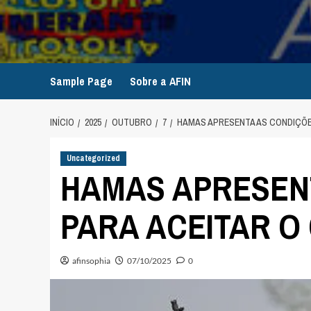
Avançar
para
o
conteúdo
Sample Page
Sobre a AFIN
INÍCIO
2025
OUTUBRO
7
HAMAS APRESENTA AS CONDIÇÕE
Uncategorized
HAMAS APRESEN
PARA ACEITAR O
afinsophia
07/10/2025
0