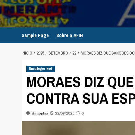
Avançar
para
o
conteúdo
Sample Page
Sobre a AFIN
INÍCIO
2025
SETEMBRO
22
MORAES DIZ QUE SANÇÕES DOS
Uncategorized
MORAES DIZ QUE
CONTRA SUA ESP
afinsophia
22/09/2025
0