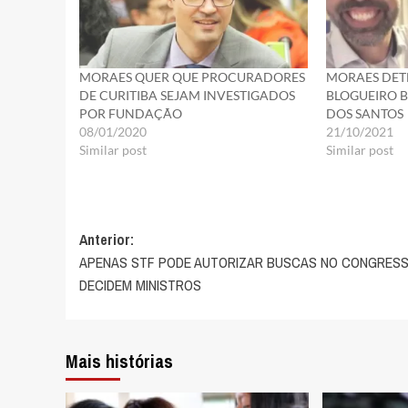
MORAES QUER QUE PROCURADORES
MORAES DET
DE CURITIBA SEJAM INVESTIGADOS
BLOGUEIRO 
POR FUNDAÇÃO
DOS SANTOS
08/01/2020
21/10/2021
Similar post
Similar post
Navegação
Anterior:
APENAS STF PODE AUTORIZAR BUSCAS NO CONGRESS
de
DECIDEM MINISTROS
artigos
Mais histórias