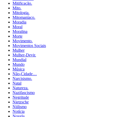
Mitificação.
Mito.
Mitologia.
Mitomaníaco.
Moradia
Moral
Moralina
Morte
Movimento.
Movimentos Sociais
Mulher
Mulher-Devir.
Mundial
Mundo
Música
Não-Cidade…
Narcisismo.
Natal
Natureza.
Nazifascismo
Negritude
Nietzsche
Niilismo
Notícia
Novela.