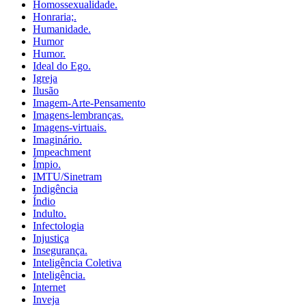
Homossexualidade.
Honraria;.
Humanidade.
Humor
Humor.
Ideal do Ego.
Igreja
Ilusão
Imagem-Arte-Pensamento
Imagens-lembranças.
Imagens-virtuais.
Imaginário.
Impeachment
Ímpio.
IMTU/Sinetram
Indigência
Índio
Indulto.
Infectologia
Injustiça
Insegurança.
Inteligência Coletiva
Inteligência.
Internet
Inveja