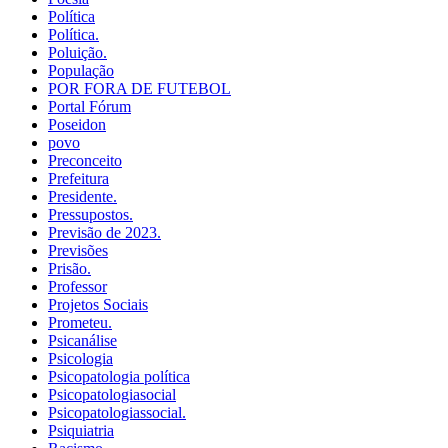
Política
Política.
Poluição.
População
POR FORA DE FUTEBOL
Portal Fórum
Poseidon
povo
Preconceito
Prefeitura
Presidente.
Pressupostos.
Previsão de 2023.
Previsões
Prisão.
Professor
Projetos Sociais
Prometeu.
Psicanálise
Psicologia
Psicopatologia política
Psicopatologiasocial
Psicopatologiassocial.
Psiquiatria