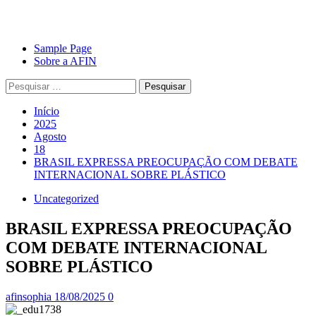
Avançar
Primary
Sample Page
para
Menu
Sobre a AFIN
o
Pesquisar
conteúdo
por:
Início
2025
Agosto
18
BRASIL EXPRESSA PREOCUPAÇÃO COM DEBATE
INTERNACIONAL SOBRE PLÁSTICO
Uncategorized
BRASIL EXPRESSA PREOCUPAÇÃO
COM DEBATE INTERNACIONAL
SOBRE PLÁSTICO
afinsophia
18/08/2025
0