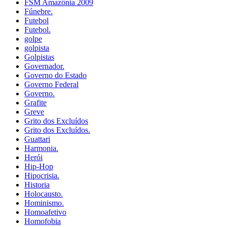
FSM Amazônia 2009
Fúnebre.
Futebol
Futebol.
golpe
golpista
Golpistas
Governador.
Governo do Estado
Governo Federal
Governo.
Grafite
Greve
Grito dos Excluídos
Grito dos Excluídos.
Guattari
Harmonia.
Herói
Hip-Hop
Hipocrisia.
Historia
Holocausto.
Hominismo.
Homoafetivo
Homofobia