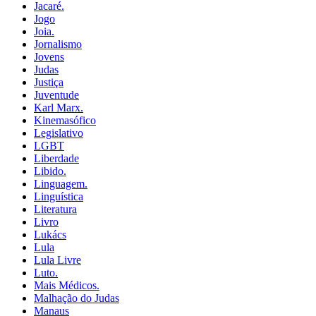
Jacaré.
Jogo
Joia.
Jornalismo
Jovens
Judas
Justiça
Juventude
Karl Marx.
Kinemasófico
Legislativo
LGBT
Liberdade
Libido.
Linguagem.
Linguística
Literatura
Livro
Lukács
Lula
Lula Livre
Luto.
Mais Médicos.
Malhação do Judas
Manaus