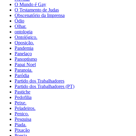
O Mundo é Gay
O Testamento de Judas
Obscenatório da Imprensa
Ódio
Olhar.
ontologia
Ontológico.
Oposição.
Pandemia
Panelaço
Panoptismo
Papai Noel
Paranoia.
Paródia
Partido dos Trabalhadores
Partido dos Trabalhadores (PT)
Pastiche
Pedofilia
Peixe.
Peladeiros.
Penico.
Pesquisa
Piada.
Pixação
Poesia