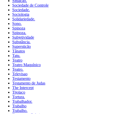
Situação.
Sociedade de Controle
Sociedade.
Sociologia
Solidariedade.
Sono.
Spinoza
Spinoza.
Subjetividade
Substância.
Superstição
Tânatos
Tatu.
Teatro
Teatro Maquínico
Teatro.
Televisao
Testamento
Testamento de Judas
The Intercept
Tijolaço
Tortura.
Trabalhador.
Trabalho
Trabalho.