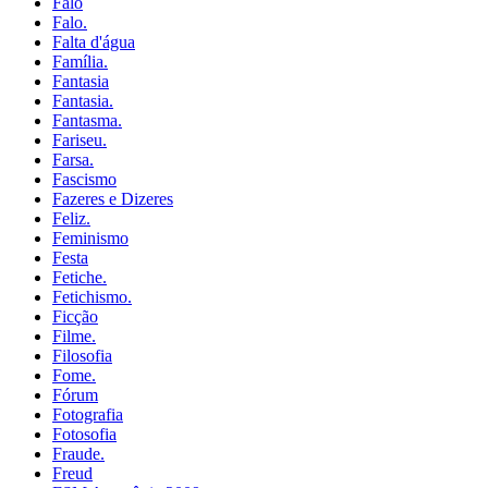
Falo
Falo.
Falta d'água
Família.
Fantasia
Fantasia.
Fantasma.
Fariseu.
Farsa.
Fascismo
Fazeres e Dizeres
Feliz.
Feminismo
Festa
Fetiche.
Fetichismo.
Ficção
Filme.
Filosofia
Fome.
Fórum
Fotografia
Fotosofia
Fraude.
Freud