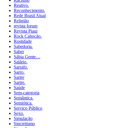
Racismo
Reativo.
Reconhecimento.
Rede Brasil Atual
Religião
revista forum
Revista Piaui
Rock Cabocão.
Rostidade
Sabedoria.
Saber
Sábia Gente…
Salário.
Sarrafo.
Sarro.
Sartre
Sartre.
Saúde
Sem-categoria
Semântica.
Semiótica.
Serviço Público
Sexo.
Simulação
Sincretismo