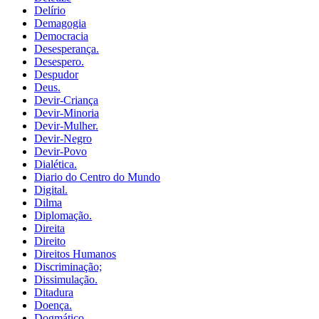
Delírio
Demagogia
Democracia
Desesperança.
Desespero.
Despudor
Deus.
Devir-Criança
Devir-Minoria
Devir-Mulher.
Devir-Negro
Devir-Povo
Dialética.
Diario do Centro do Mundo
Digital.
Dilma
Diplomação.
Direita
Direito
Direitos Humanos
Discriminação;
Dissimulação.
Ditadura
Doença.
Dogmático.