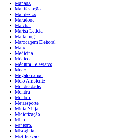
Manaus.
Manifestação
Manifestos
Maradona.
Marcha.
Marisa Letícia
Marketing
Marocagem Eleitoral
Marx
Medicina
Médicos
Médium Televisivo
Medo.
Megalomania.
Meio Ambiente
Mendicidade.
Mentira
Mentira.
Metaesporte.
Mídia Ninja
Midiotização
Mina
Ministro.
Misoginia.
Mistificação.