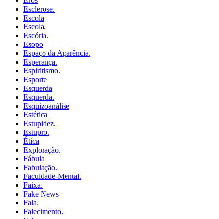
Eros
Esclerose.
Escola
Escola.
Escória.
Esopo
Espaço da Aparência.
Esperança.
Espiritismo.
Esporte
Esquerda
Esquerda.
Esquizoanálise
Estética
Estupidez.
Estupro.
Ética
Exploração.
Fábula
Fabulação.
Faculdade-Mental.
Faixa.
Fake News
Fala.
Falecimento.