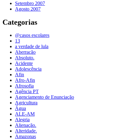
Setembro 2007
Agosto 2007
Categorias
@casos escolares
13
a verdade de lula
Aberração
Absoluto.
Acidente
Adolescência
Afin
Afro-Afin
Afrosofia
Agência PT
Agenciamento de Enunciação
Agricultura
Água
ALE-AM
Alegria
Alienação.
Alteridade.
Amazonas