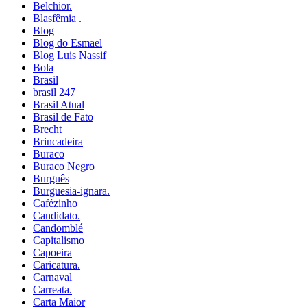
Belchior.
Blasfêmia .
Blog
Blog do Esmael
Blog Luis Nassif
Bola
Brasil
brasil 247
Brasil Atual
Brasil de Fato
Brecht
Brincadeira
Buraco
Buraco Negro
Burguês
Burguesia-ignara.
Cafézinho
Candidato.
Candomblé
Capitalismo
Capoeira
Caricatura.
Carnaval
Carreata.
Carta Maior