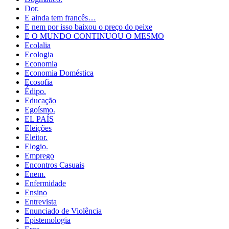
Dor.
E ainda tem francês…
E nem por isso baixou o preço do peixe
E O MUNDO CONTINUOU O MESMO
Ecolalia
Ecologia
Economia
Economia Doméstica
Ecosofia
Édipo.
Educação
Egoísmo.
EL PAÍS
Eleições
Eleitor.
Elogio.
Emprego
Encontros Casuais
Enem.
Enfermidade
Ensino
Entrevista
Enunciado de Violência
Epistemologia