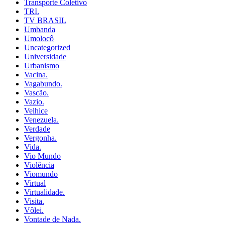
Transporte Coletivo
TRI.
TV BRASIL
Umbanda
Umolocô
Uncategorized
Universidade
Urbanismo
Vacina.
Vagabundo.
Vascão.
Vazio.
Velhice
Venezuela.
Verdade
Vergonha.
Vida.
Vio Mundo
Violência
Viomundo
Virtual
Virtualidade.
Visita.
Vôlei.
Vontade de Nada.