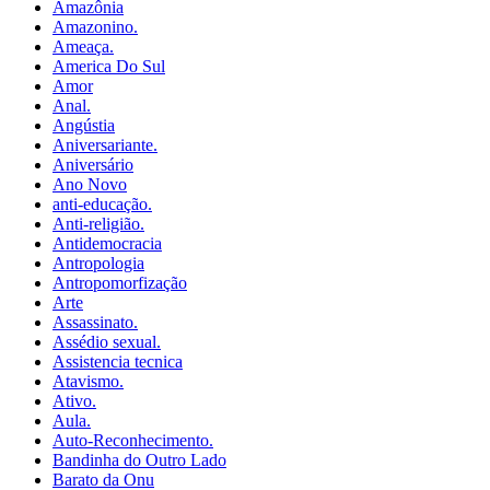
Amazônia
Amazonino.
Ameaça.
America Do Sul
Amor
Anal.
Angústia
Aniversariante.
Aniversário
Ano Novo
anti-educação.
Anti-religião.
Antidemocracia
Antropologia
Antropomorfização
Arte
Assassinato.
Assédio sexual.
Assistencia tecnica
Atavismo.
Ativo.
Aula.
Auto-Reconhecimento.
Bandinha do Outro Lado
Barato da Onu