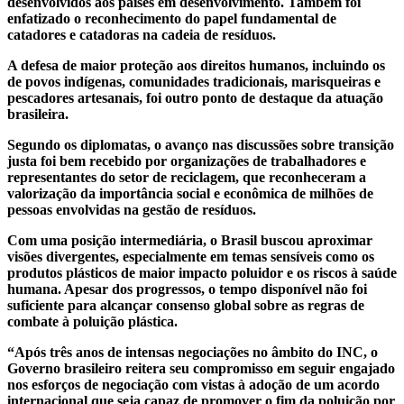
desenvolvidos aos países em desenvolvimento. Também foi
enfatizado o reconhecimento do papel fundamental de
catadores e catadoras na cadeia de resíduos.
A defesa de maior proteção aos direitos humanos, incluindo os
de povos indígenas, comunidades tradicionais, marisqueiras e
pescadores artesanais, foi outro ponto de destaque da atuação
brasileira.
Segundo os diplomatas, o avanço nas discussões sobre transição
justa foi bem recebido por organizações de trabalhadores e
representantes do setor de reciclagem, que reconheceram a
valorização da importância social e econômica de milhões de
pessoas envolvidas na gestão de resíduos.
Com uma posição intermediária, o Brasil buscou aproximar
visões divergentes, especialmente em temas sensíveis como os
produtos plásticos de maior impacto poluidor e os riscos à saúde
humana. Apesar dos progressos, o tempo disponível não foi
suficiente para alcançar consenso global sobre as regras de
combate à poluição plástica.
“Após três anos de intensas negociações no âmbito do INC, o
Governo brasileiro reitera seu compromisso em seguir engajado
nos esforços de negociação com vistas à adoção de um acordo
internacional que seja capaz de promover o fim da poluição por