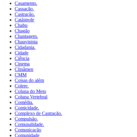
Casamento.
Cassação.
Castração.
Catástrofe
Chabu
Chagão
Chantagem.
Chauvinista
Cidadania.
Cidade
Ciência
Cinema
Clinâmen
CMM
Coisas do além
Colere.
Coluna do Meio
Coluna Vertebral
Comédia.
Comicidade.
Complexo de Castração.
Compulsão.
Comunalidade.
Comunicação
Comunidade