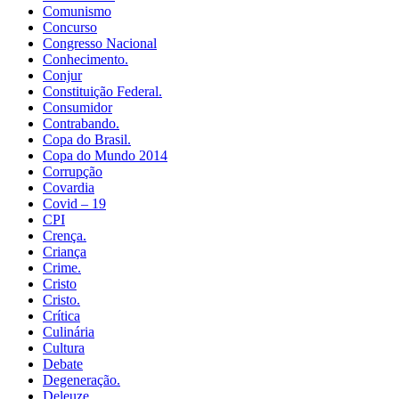
Comunismo
Concurso
Congresso Nacional
Conhecimento.
Conjur
Constituição Federal.
Consumidor
Contrabando.
Copa do Brasil.
Copa do Mundo 2014
Corrupção
Covardia
Covid – 19
CPI
Crença.
Criança
Crime.
Cristo
Cristo.
Crítica
Culinária
Cultura
Debate
Degeneração.
Deleuze