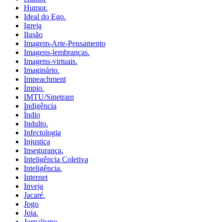
Humor.
Ideal do Ego.
Igreja
Ilusão
Imagem-Arte-Pensamento
Imagens-lembranças.
Imagens-virtuais.
Imaginário.
Impeachment
Ímpio.
IMTU/Sinetram
Indigência
Índio
Indulto.
Infectologia
Injustiça
Insegurança.
Inteligência Coletiva
Inteligência.
Internet
Inveja
Jacaré.
Jogo
Joia.
Jornalismo