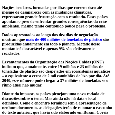
Nações insulares, formadas por ilhas que correm risco até
mesmo de desaparecer com as mudanças climáticas,
expressaram grande frustração com o resultado. Esses países
apontam o peso de enfrentar grandes consequências da crise
ambiental, mesmo tendo contibuído pouco para o problema.
Dados apresntados ao longo dos dez dias de negociação
mostram que
mais de 400 milhões de toneladas de plástico
são
produzidas anualmente em todo o planeta. Metade desse
montante é descartável e apenas 9% são efetivamente
reciclados,
Levantamentos da Organização das Nações Unidas (ONU)
indicam que, anualmente, entre 19 milhões e 23 milhões de
toneladas de plástico são despejados em ecossistemas aquáticos
– o equivalente a cerca de 2 mil caminhões de lixo por dia. Até
2040, esse número pode chegar a 37 milhões de toneladas se o
ritmo atual não mudar.
Diante do impasse, os países plenejam uma nova rodada de
discussões sobre o tema. Mas ainda não há data e local
definidos. Como o encontro terminou sem a apresentação de
nenhum documento, as delegações terão de retomar o rascunho
do texto anterior, que havia sido elaborado em Busan, Coreia