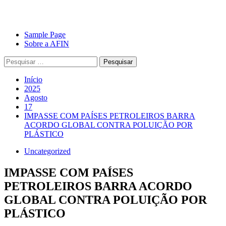
Avançar
Primary
Sample Page
para
Menu
Sobre a AFIN
o
Pesquisar
conteúdo
por:
Início
2025
Agosto
17
IMPASSE COM PAÍSES PETROLEIROS BARRA
ACORDO GLOBAL CONTRA POLUIÇÃO POR
PLÁSTICO
Uncategorized
IMPASSE COM PAÍSES
PETROLEIROS BARRA ACORDO
GLOBAL CONTRA POLUIÇÃO POR
PLÁSTICO