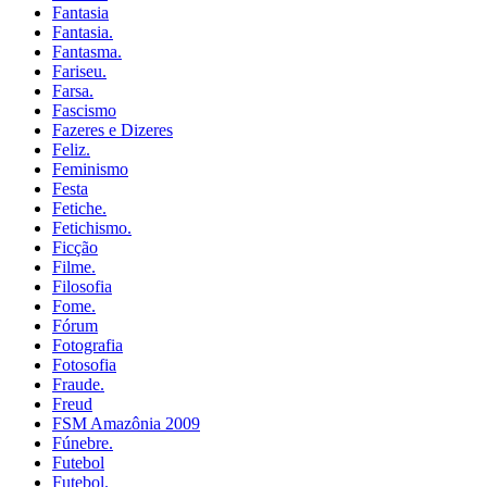
Fantasia
Fantasia.
Fantasma.
Fariseu.
Farsa.
Fascismo
Fazeres e Dizeres
Feliz.
Feminismo
Festa
Fetiche.
Fetichismo.
Ficção
Filme.
Filosofia
Fome.
Fórum
Fotografia
Fotosofia
Fraude.
Freud
FSM Amazônia 2009
Fúnebre.
Futebol
Futebol.