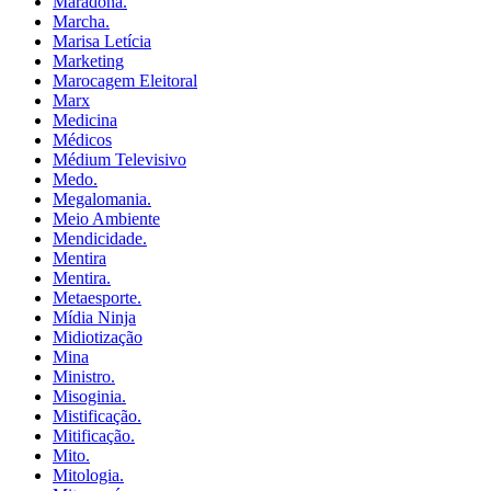
Maradona.
Marcha.
Marisa Letícia
Marketing
Marocagem Eleitoral
Marx
Medicina
Médicos
Médium Televisivo
Medo.
Megalomania.
Meio Ambiente
Mendicidade.
Mentira
Mentira.
Metaesporte.
Mídia Ninja
Midiotização
Mina
Ministro.
Misoginia.
Mistificação.
Mitificação.
Mito.
Mitologia.