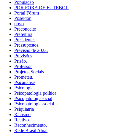
População
POR FORA DE FUTEBOL
Portal Fórum
Poseidon
povo
Preconceito
Prefeitura
Presidente.
Pressupostos.
Previsão de 2023.
Previsões
Prisão.
Professor
Projetos Sociais
Prometeu.
Psicanálise
Psicologia
Psicopatologia política
Psicopatologiasocial
Psicopatologiassocial.
Psiquiatria
Racismo
Reativo.
Reconhecimento.
Rede Brasil Atual