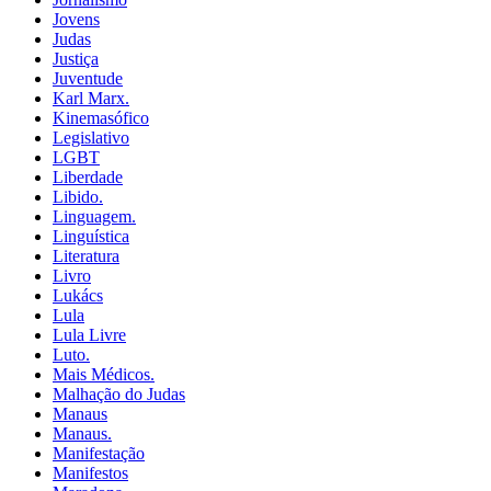
Jovens
Judas
Justiça
Juventude
Karl Marx.
Kinemasófico
Legislativo
LGBT
Liberdade
Libido.
Linguagem.
Linguística
Literatura
Livro
Lukács
Lula
Lula Livre
Luto.
Mais Médicos.
Malhação do Judas
Manaus
Manaus.
Manifestação
Manifestos