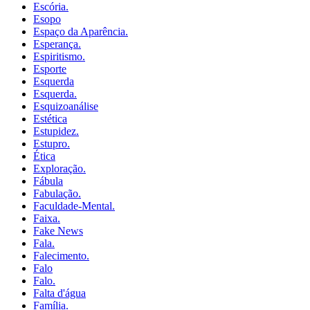
Escória.
Esopo
Espaço da Aparência.
Esperança.
Espiritismo.
Esporte
Esquerda
Esquerda.
Esquizoanálise
Estética
Estupidez.
Estupro.
Ética
Exploração.
Fábula
Fabulação.
Faculdade-Mental.
Faixa.
Fake News
Fala.
Falecimento.
Falo
Falo.
Falta d'água
Família.