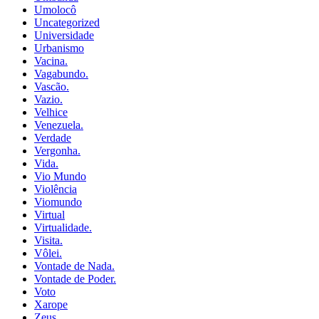
Umolocô
Uncategorized
Universidade
Urbanismo
Vacina.
Vagabundo.
Vascão.
Vazio.
Velhice
Venezuela.
Verdade
Vergonha.
Vida.
Vio Mundo
Violência
Viomundo
Virtual
Virtualidade.
Visita.
Vôlei.
Vontade de Nada.
Vontade de Poder.
Voto
Xarope
Zeus.