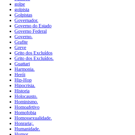
golpe
golpista
Golpistas
Governador.
Governo do Estado
Governo Federal
Governo.
Grafite
Greve
Grito dos Excluídos
Grito dos Excluídos.
Guattari
Harmonia.
Herói
Hip-Hop
Hipocrisia.
Historia
Holocausto.
Hominismo.
Homoafetivo
Homofobia
Homossexualidade.
Honraria;.
Humanidade.
Humor