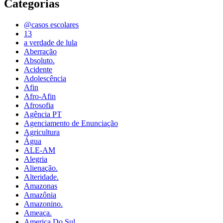
Categorias
@casos escolares
13
a verdade de lula
Aberração
Absoluto.
Acidente
Adolescência
Afin
Afro-Afin
Afrosofia
Agência PT
Agenciamento de Enunciação
Agricultura
Água
ALE-AM
Alegria
Alienação.
Alteridade.
Amazonas
Amazônia
Amazonino.
Ameaça.
America Do Sul