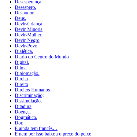
Desesperança.
Desespero.
Despudor
Deus.
Devir-Criança
Devir-Minoria
Devir-Mulher.
Devir-Negro
Devir-Povo
Dialética.
Diario do Centro do Mundo
Digital.
Dilma
Diplomação.
Direita
Direito
Direitos Humanos
Discriminação;
Dissimulação.
Ditadura
Doença.
Dogmático.
Dor.
E ainda tem francês…
E nem por isso baixou o preço do peixe