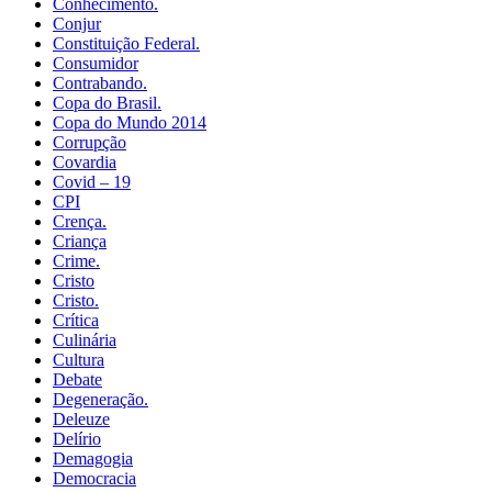
Conhecimento.
Conjur
Constituição Federal.
Consumidor
Contrabando.
Copa do Brasil.
Copa do Mundo 2014
Corrupção
Covardia
Covid – 19
CPI
Crença.
Criança
Crime.
Cristo
Cristo.
Crítica
Culinária
Cultura
Debate
Degeneração.
Deleuze
Delírio
Demagogia
Democracia