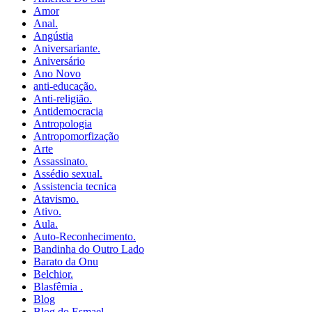
Amor
Anal.
Angústia
Aniversariante.
Aniversário
Ano Novo
anti-educação.
Anti-religião.
Antidemocracia
Antropologia
Antropomorfização
Arte
Assassinato.
Assédio sexual.
Assistencia tecnica
Atavismo.
Ativo.
Aula.
Auto-Reconhecimento.
Bandinha do Outro Lado
Barato da Onu
Belchior.
Blasfêmia .
Blog
Blog do Esmael