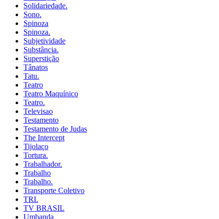
Solidariedade.
Sono.
Spinoza
Spinoza.
Subjetividade
Substância.
Superstição
Tânatos
Tatu.
Teatro
Teatro Maquínico
Teatro.
Televisao
Testamento
Testamento de Judas
The Intercept
Tijolaço
Tortura.
Trabalhador.
Trabalho
Trabalho.
Transporte Coletivo
TRI.
TV BRASIL
Umbanda