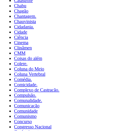
Catástrofe
Chabu
Chagão
Chantagem.
Chauvinista
Cidadania.
Cidade
Ciência
Cinema
Clinâmen
CMM
Coisas do além
Colere.
Coluna do Meio
Coluna Vertebral
Comédia.
Comicidade.
Complexo de Castração.
Compulsão.
Comunalidade.
Comunicação
Comunidade
Comunismo
Concurso
Congresso Nacional