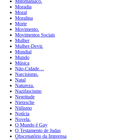
Mitomaníaco.
Moradia
Moral
Moralina
Morte
Movimento.
Movimentos Sociais
Mulher
Mulher-Devir.
Mundial
Mundo
Música
Não-Cidade…
Narcisismo.
Natal
Natureza.
Nazifascismo
Negritude
Nietzsche
Niilismo
Notícia
Novela.
O Mundo é Gay
O Testamento de Judas
Obscenatório da Imprensa