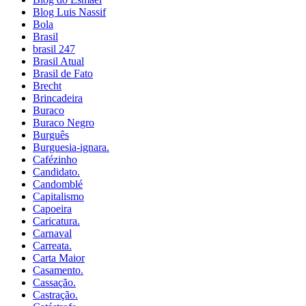
Blog Luis Nassif
Bola
Brasil
brasil 247
Brasil Atual
Brasil de Fato
Brecht
Brincadeira
Buraco
Buraco Negro
Burguês
Burguesia-ignara.
Cafézinho
Candidato.
Candomblé
Capitalismo
Capoeira
Caricatura.
Carnaval
Carreata.
Carta Maior
Casamento.
Cassação.
Castração.