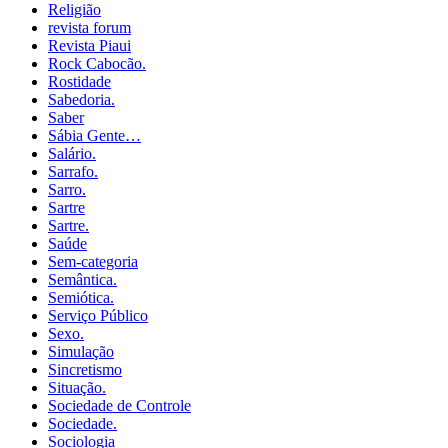
Religião
revista forum
Revista Piaui
Rock Cabocão.
Rostidade
Sabedoria.
Saber
Sábia Gente…
Salário.
Sarrafo.
Sarro.
Sartre
Sartre.
Saúde
Sem-categoria
Semântica.
Semiótica.
Serviço Público
Sexo.
Simulação
Sincretismo
Situação.
Sociedade de Controle
Sociedade.
Sociologia