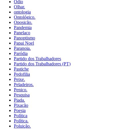
Ódio
Olhar.
ontologia
Ontológico.
Oposição.
Pandemia
Panelaço
Panoptismo
Papai Noel
Paranoia.
Paródia
Partido dos Trabalhadores
Partido dos Trabalhadores (PT)
Pastiche
Pedofilia
Peixe.
Peladeiros.
Penico.
Pesquisa
Piada.
Pixação
Poesia
Política
Política.
Poluição.