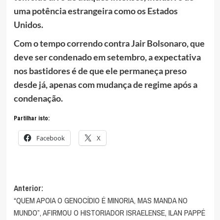
uma potência estrangeira como os Estados
Unidos.
Com o tempo correndo contra Jair Bolsonaro, que
deve ser condenado em setembro, a expectativa
nos bastidores é de que ele permaneça preso
desde já, apenas com mudança de regime após a
condenação.
Partilhar isto:
Facebook
X
Navegação
Anterior:
“QUEM APOIA O GENOCÍDIO É MINORIA, MAS MANDA NO
de
MUNDO”, AFIRMOU O HISTORIADOR ISRAELENSE, ILAN PAPPÉ