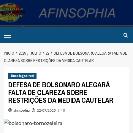
Avançar
para
o
conteúdo
Primary
Menu
INÍCIO
2025
JULHO
22
DEFESA DE BOLSONARO ALEGARÁ FALTA DE
CLAREZA SOBRE RESTRIÇÕES DA MEDIDA CAUTELAR
Uncategorized
DEFESA DE BOLSONARO ALEGARÁ
FALTA DE CLAREZA SOBRE
RESTRIÇÕES DA MEDIDA CAUTELAR
afinsophia
22/07/2025
0