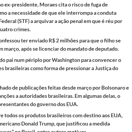
o ex-presidente, Moraes cita o risco de fuga de
omo a necessidade de que ele interrompa a conduta
 Federal (STF) a arquivar a ação penal em que é réu por
quatro crimes.
fessou ter enviado R$ 2 milhões para que o filho se
m março, após se licenciar do mandato de deputado.
do pai num périplo por Washington para convencer o
 brasileiras como forma de pressionar a Justiça do
ado de publicações feitas desde março por Bolsonaro e
ções a autoridades brasileiras. Em algumas delas, o
epresentantes do governo dos EUA.
e todos os produtos brasileiros com destino aos EUA,
mericano Donald Trump, que justificou a medida
uxas” no Brasil, entre outros motivos.