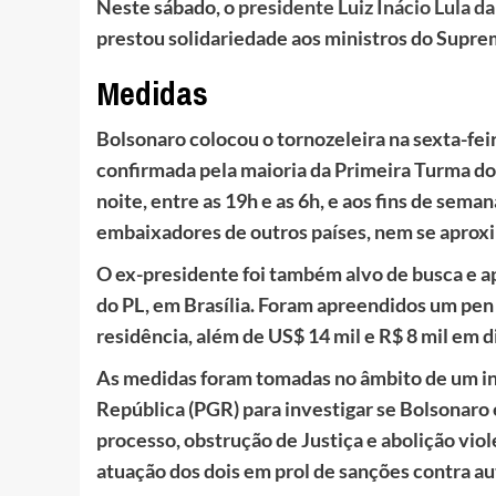
Neste sábado, o
presidente Luiz Inácio Lula d
prestou solidariedade aos ministros do Supre
Medidas
Bolsonaro colocou o tornozeleira na sexta-feir
confirmada pela maioria da Primeira Turma do 
noite, entre as 19h e as 6h, e aos fins de sem
embaixadores de outros países, nem se aprox
O ex-presidente foi também alvo de busca e ap
do PL, em Brasília. Foram apreendidos um pen
residência, além de US$ 14 mil e R$ 8 mil em d
As medidas foram tomadas no âmbito de um in
República (PGR) para investigar se Bolsonaro
processo, obstrução de Justiça e abolição vio
atuação dos dois em prol de sanções contra aut