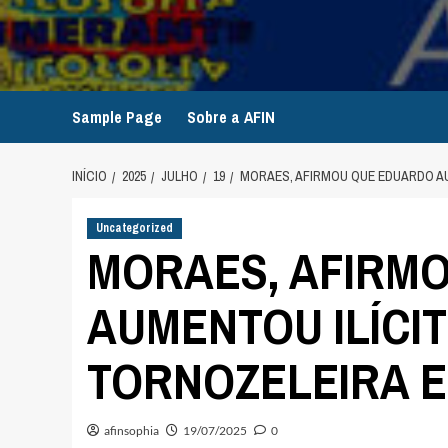
Avançar
para
o
conteúdo
Sample Page
Sobre a AFIN
INÍCIO
2025
JULHO
19
MORAES, AFIRMOU QUE EDUARDO A
Uncategorized
MORAES, AFIRM
AUMENTOU ILÍCI
TORNOZELEIRA 
afinsophia
19/07/2025
0