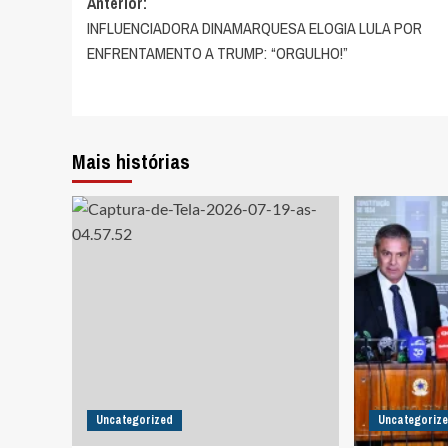
Navegação
Anterior:
INFLUENCIADORA DINAMARQUESA ELOGIA LULA POR
de
ENFRENTAMENTO A TRUMP: “ORGULHO!”
artigos
Mais histórias
Uncategorized
Uncategoriz