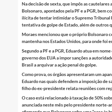
Na decisão de sexta, que impôs as cautelares a
Bolsonaro, apontados pela PF e a PGR, bem c
ilícita de tentar intimidar o Supremo Tribunal
tentativa de golpe de Estado, além de outros 
Moraes mencionou que o próprio Bolsonaro con
mantenha nos Estados Unidos, para onde foi e
Segundo a PF e a PGR, Eduardo atua em nome 
governo dos EUA a impor sanções a autoridades
Brasil a arquivar a ação penal do golpe.
Como prova, os órgãos apresentaram um apanh
Eduardo nas quais defendem a imposição de san
filho do ex-presidente relata reuniões com r
O caso está relacionado à taxação de 50% sobr
anunciada neste mês pelo presidente norte-a
afirmando que Bolsonaro sofre uma “caça às br