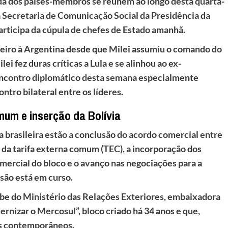
da dos países-membros se reúnem ao longo desta quarta-
 a Secretaria de Comunicação Social da Presidência da
participa da cúpula de chefes de Estado amanhã.
sileiro à Argentina desde que Milei assumiu o comando do
ei fez duras críticas a Lula e se alinhou ao ex-
o encontro diplomático desta semana especialmente
ntro bilateral entre os líderes.
mum e inserção da Bolívia
a brasileira estão a conclusão do acordo comercial entre
 da tarifa externa comum (TEC), a incorporação dos
mercial do bloco e o avanço nas negociações para a
esão está em curso.
ibe do Ministério das Relações Exteriores, embaixadora
ernizar o Mercosul”, bloco criado há 34 anos e que,
ios contemporâneos.