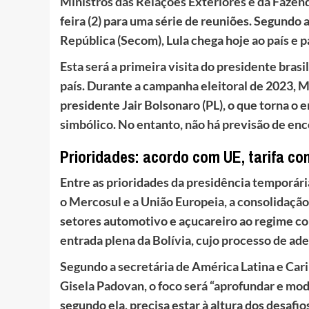
Ministros das Relações Exteriores e da Fazen
feira (2) para uma série de reuniões. Segundo
República (Secom), Lula chega hoje ao país e 
Esta será a primeira visita do presidente bra
país. Durante a campanha eleitoral de 2023, Mil
presidente Jair Bolsonaro (PL), o que torna 
simbólico. No entanto, não há previsão de enco
Prioridades: acordo com UE, tarifa co
Entre as prioridades da presidência temporári
o Mercosul e a União Europeia, a consolidação
setores automotivo e açucareiro ao regime co
entrada plena da Bolívia, cujo processo de ad
Segundo a secretária de América Latina e Car
Gisela Padovan, o foco será “aprofundar e mod
segundo ela, precisa estar à altura dos desaf