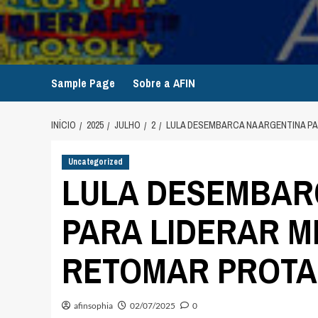
Avançar
para
o
conteúdo
Sample Page
Sobre a AFIN
INÍCIO
2025
JULHO
2
LULA DESEMBARCA NA ARGENTINA P
Uncategorized
LULA DESEMBAR
PARA LIDERAR M
RETOMAR PROTA
afinsophia
02/07/2025
0