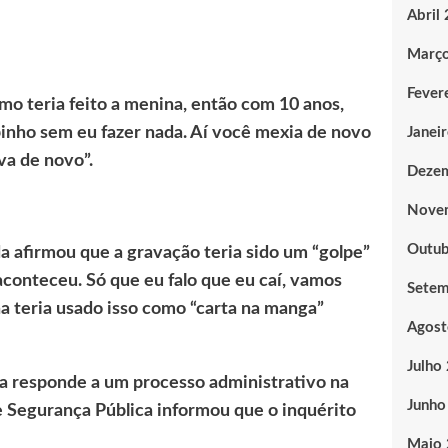
Abril
Març
Fever
o teria feito a menina, então com 10 anos,
inho sem eu fazer nada. Aí você mexia de novo
Janei
va de novo”.
Deze
Nove
Outub
 afirmou que a gravação teria sido um “golpe”
aconteceu. Só que eu falo que eu caí, vamos
Sete
lha teria usado isso como “carta na manga”
Agost
Julho
a responde a um processo administrativo na
Junho
de Segurança Pública informou que o inquérito
Maio