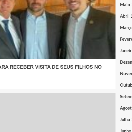
Maio
Abril
Març
Fever
Janei
Deze
RA RECEBER VISITA DE SEUS FILHOS NO
Nove
Outub
Sete
Agost
Julho
Junho