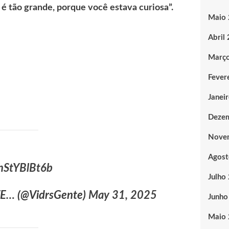
 é tão grande, porque você estava curiosa”.
Maio
Abril
Març
Fever
Janei
Deze
Nove
Agost
/hStYBlBt6b
Julho
E… (@VidrsGente)
May 31, 2025
Junho
Maio