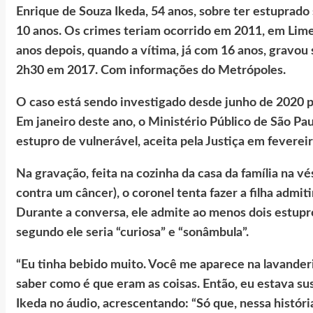
Enrique de Souza Ikeda, 54 anos, sobre ter estuprado
10 anos. Os crimes teriam ocorrido em 2011, em Limeir
anos depois, quando a vítima, já com 16 anos, gravo
2h30 em 2017. Com informações do Metrópoles.
O caso está sendo investigado desde junho de 2020 p
Em janeiro deste ano, o Ministério Público de São Pa
estupro de vulnerável, aceita pela Justiça em feverei
Na gravação, feita na cozinha da casa da família na v
contra um câncer), o coronel tenta fazer a filha admit
Durante a conversa, ele admite ao menos dois estupro
segundo ele seria “curiosa” e “sonâmbula”.
“Eu tinha bebido muito. Você me aparece na lavanderi
saber como é que eram as coisas. Então, eu estava sus
Ikeda no áudio, acrescentando: “Só que, nessa históri