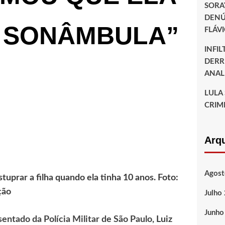
SORA
DENÚ
E SONÂMBULA”
FLÁV
INFI
DERR
ANAL
LULA
CRIM
Arq
Agost
prar a filha quando ela tinha 10 anos. Foto:
ção
Julho
Junho
entado da Polícia Militar de São Paulo
, Luiz