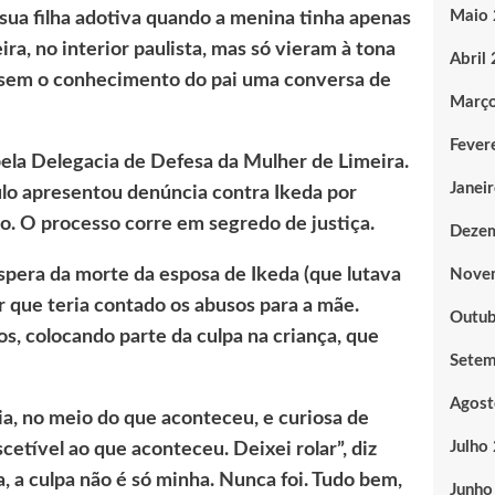
Maio
 sua filha adotiva quando a menina tinha apenas
a, no interior paulista, mas só vieram à tona
Abril
u sem o conhecimento do pai uma conversa de
Març
Fever
ela Delegacia de Defesa da Mulher de Limeira.
Janei
ulo apresentou denúncia contra Ikeda por
ro. O processo corre em segredo de justiça.
Deze
éspera da morte da esposa de Ikeda (que lutava
Nove
ir que teria contado os abusos para a mãe.
Outub
s, colocando parte da culpa na criança, que
Sete
Agost
a, no meio do que aconteceu, e curiosa de
Julho
cetível ao que aconteceu. Deixei rolar”, diz
a, a culpa não é só minha. Nunca foi. Tudo bem,
Junho