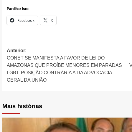
Partilhar isto:
Facebook
X
Anterior:
Navegação
GONET SE MANIFESTA A FAVOR DE LEI DO
de
AMAZONAS QUE PROÍBE MENORES EM PARADAS
LGBT. POSIÇÃO CONTRÁRIA A DA ADVOCACIA-
artigos
GERAL DA UNIÃO
Mais histórias