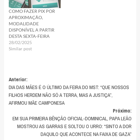
COMO FAZER PIX POR
APROXIMAÇÃO,
MODALIDADE
DISPONÍVEL A PARTIR
DESTA SEXTA-FEIRA
28/02/2025
Similar post
Navegação
Anterior:
DIA DAS MÃES É O ÚLTIMO DA FEIRA DO MST: “QUE NOSSOS
de
FILHOS HERDEM NÃO SÓ A TERRA, MAS A JUSTIÇA”,
artigos
AFIRMOU MÃE CAMPONESA
Próximo:
EM SUA PRIMEIRA BÊNÇÃO OFICIAL-DOMINICAL, PAPA LEÃO
MOSTROU AS GARRAS E SOLTOU O URRO: “SINTO A DOR
DAQUILO QUE ACONTECE NA FAIXA DE GAZA”