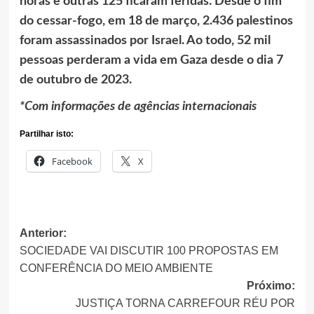
horas e outras 125 ficaram feridas. Desde o fim
do cessar-fogo, em 18 de março, 2.436 palestinos
foram assassinados por Israel. Ao todo, 52 mil
pessoas perderam a vida em Gaza desde o dia 7
de outubro de 2023.
*Com informações de agências internacionais
Partilhar isto:
Facebook
X
Navegação
Anterior:
SOCIEDADE VAI DISCUTIR 100 PROPOSTAS EM
de
CONFERÊNCIA DO MEIO AMBIENTE
artigos
Próximo:
JUSTIÇA TORNA CARREFOUR RÉU POR