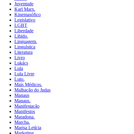
Juventude
Karl Marx.
Kinemasófico
Legislativo
LGBT
Liberdade
Libido.
Linguagem.
Linguística
Literatura
Livro
Lukács
Lula
Lula Livre
Luto.
Mais Médicos.
Malhação do Judas
Manaus
Manaus.
Manifestação
Manifestos
Maradona.
Marcha.
Marisa Letícia
Marketing