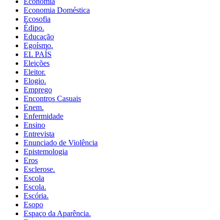
Economia
Economia Doméstica
Ecosofia
Édipo.
Educação
Egoísmo.
EL PAÍS
Eleições
Eleitor.
Elogio.
Emprego
Encontros Casuais
Enem.
Enfermidade
Ensino
Entrevista
Enunciado de Violência
Epistemologia
Eros
Esclerose.
Escola
Escola.
Escória.
Esopo
Espaço da Aparência.