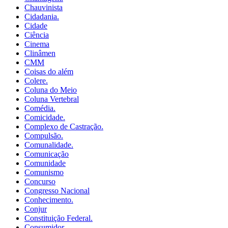
Chauvinista
Cidadania.
Cidade
Ciência
Cinema
Clinâmen
CMM
Coisas do além
Colere.
Coluna do Meio
Coluna Vertebral
Comédia.
Comicidade.
Complexo de Castração.
Compulsão.
Comunalidade.
Comunicação
Comunidade
Comunismo
Concurso
Congresso Nacional
Conhecimento.
Conjur
Constituição Federal.
Consumidor