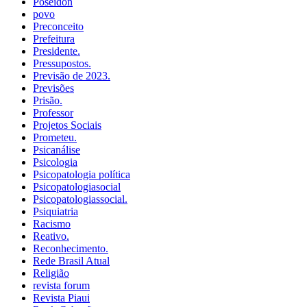
Poseidon
povo
Preconceito
Prefeitura
Presidente.
Pressupostos.
Previsão de 2023.
Previsões
Prisão.
Professor
Projetos Sociais
Prometeu.
Psicanálise
Psicologia
Psicopatologia política
Psicopatologiasocial
Psicopatologiassocial.
Psiquiatria
Racismo
Reativo.
Reconhecimento.
Rede Brasil Atual
Religião
revista forum
Revista Piaui