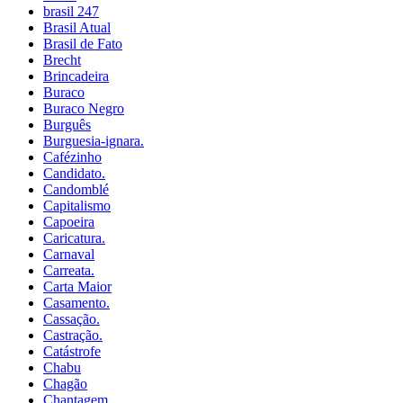
brasil 247
Brasil Atual
Brasil de Fato
Brecht
Brincadeira
Buraco
Buraco Negro
Burguês
Burguesia-ignara.
Cafézinho
Candidato.
Candomblé
Capitalismo
Capoeira
Caricatura.
Carnaval
Carreata.
Carta Maior
Casamento.
Cassação.
Castração.
Catástrofe
Chabu
Chagão
Chantagem.