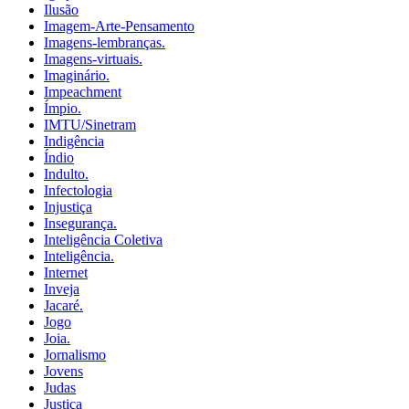
Ilusão
Imagem-Arte-Pensamento
Imagens-lembranças.
Imagens-virtuais.
Imaginário.
Impeachment
Ímpio.
IMTU/Sinetram
Indigência
Índio
Indulto.
Infectologia
Injustiça
Insegurança.
Inteligência Coletiva
Inteligência.
Internet
Inveja
Jacaré.
Jogo
Joia.
Jornalismo
Jovens
Judas
Justiça