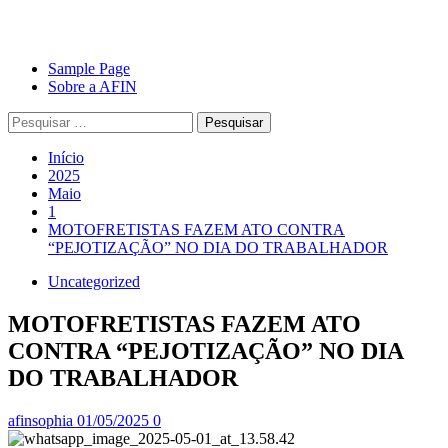
Avançar
Primary
Sample Page
para
Menu
Sobre a AFIN
o
Pesquisar
conteúdo
por:
Início
2025
Maio
1
MOTOFRETISTAS FAZEM ATO CONTRA
“PEJOTIZAÇÃO” NO DIA DO TRABALHADOR
Uncategorized
MOTOFRETISTAS FAZEM ATO
CONTRA “PEJOTIZAÇÃO” NO DIA
DO TRABALHADOR
afinsophia
01/05/2025
0