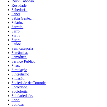
Rock Cabocão.
Rostidade
Sabedoria.
Saber
Sábia Gente…
Salário.
Sarrafo.
Sarro.
Sartre
Sartre.
Saúde
Sem-categoria
Semântica.
Semiótica.
Serviço Público
Sexo.
Simulação
Sincretismo
Situação.
Sociedade de Controle
Sociedade.
Sociologia
Solidariedade.
Sono.
Spinoza