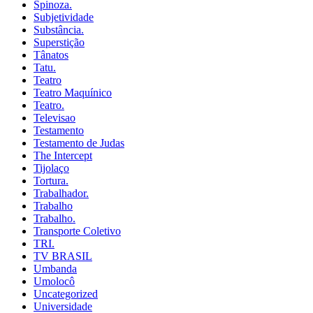
Spinoza.
Subjetividade
Substância.
Superstição
Tânatos
Tatu.
Teatro
Teatro Maquínico
Teatro.
Televisao
Testamento
Testamento de Judas
The Intercept
Tijolaço
Tortura.
Trabalhador.
Trabalho
Trabalho.
Transporte Coletivo
TRI.
TV BRASIL
Umbanda
Umolocô
Uncategorized
Universidade