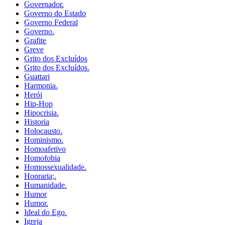
Governador.
Governo do Estado
Governo Federal
Governo.
Grafite
Greve
Grito dos Excluídos
Grito dos Excluídos.
Guattari
Harmonia.
Herói
Hip-Hop
Hipocrisia.
Historia
Holocausto.
Hominismo.
Homoafetivo
Homofobia
Homossexualidade.
Honraria;.
Humanidade.
Humor
Humor.
Ideal do Ego.
Igreja