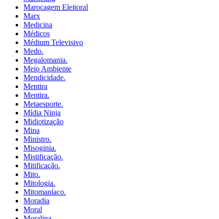
Marocagem Eleitoral
Marx
Medicina
Médicos
Médium Televisivo
Medo.
Megalomania.
Meio Ambiente
Mendicidade.
Mentira
Mentira.
Metaesporte.
Mídia Ninja
Midiotização
Mina
Ministro.
Misoginia.
Mistificação.
Mitificação.
Mito.
Mitologia.
Mitomaníaco.
Moradia
Moral
Moralina