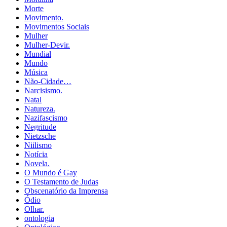
Morte
Movimento.
Movimentos Sociais
Mulher
Mulher-Devir.
Mundial
Mundo
Música
Não-Cidade…
Narcisismo.
Natal
Natureza.
Nazifascismo
Negritude
Nietzsche
Niilismo
Notícia
Novela.
O Mundo é Gay
O Testamento de Judas
Obscenatório da Imprensa
Ódio
Olhar.
ontologia