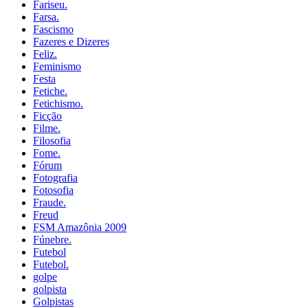
Fariseu.
Farsa.
Fascismo
Fazeres e Dizeres
Feliz.
Feminismo
Festa
Fetiche.
Fetichismo.
Ficção
Filme.
Filosofia
Fome.
Fórum
Fotografia
Fotosofia
Fraude.
Freud
FSM Amazônia 2009
Fúnebre.
Futebol
Futebol.
golpe
golpista
Golpistas