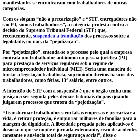
manifestantes se encontraram com trabalhadores de outras
categorias.
Com os slogans “não a precarização” e “STF, entregadores não
são PJ, somos trabalhadores”, a categoria protesta contra a
decisão do Supremo Tribunal Federal (STF) que,
recentemente,
suspendeu a tramitação
dos processos sobre a
legalidade, ou não, da “pejotização”.
Por “pejotização”, entenda-se o processo pelo qual a empresa
contrata um trabalhador autônomo ou pessoa jurídica (PJ)
para prestação de serviços regulares sob o regime de
microempreendedor individual (MEI). Seria uma maneira de
burlar a legislação trabalhista, suprimindo direitos básicos dos
trabalhadores, como férias, 13° salário, entre outros.
A intenção do STF com a suspensão é que o órgão tenha uma
posição a ser seguida pelos demais tribunais do país quando
julgarem processos que tratem da “pejotização”.
“Transformar trabalhadores em falsas empresas é precarizar a
vida, é retirar proteção, é empurrar milhares de famílias para a
margem da dignidade. A liberdade pregada pelos aplicativos é
ilusória: o que se impõe é jornada extenuante, risco de acidentes
constante e ausência total de segurança social”, disse o