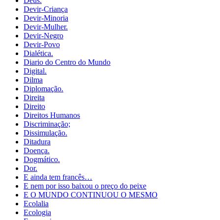
Deus.
Devir-Criança
Devir-Minoria
Devir-Mulher.
Devir-Negro
Devir-Povo
Dialética.
Diario do Centro do Mundo
Digital.
Dilma
Diplomação.
Direita
Direito
Direitos Humanos
Discriminação;
Dissimulação.
Ditadura
Doença.
Dogmático.
Dor.
E ainda tem francês…
E nem por isso baixou o preço do peixe
E O MUNDO CONTINUOU O MESMO
Ecolalia
Ecologia