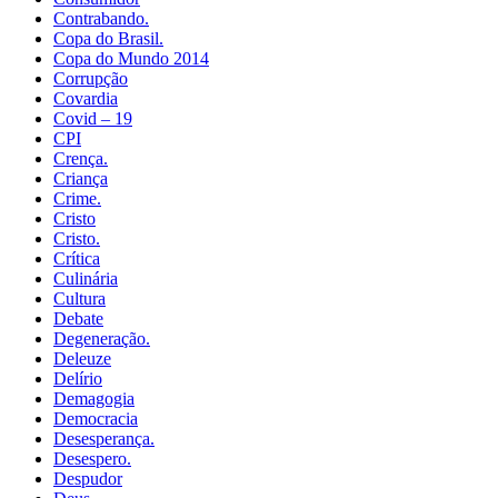
Contrabando.
Copa do Brasil.
Copa do Mundo 2014
Corrupção
Covardia
Covid – 19
CPI
Crença.
Criança
Crime.
Cristo
Cristo.
Crítica
Culinária
Cultura
Debate
Degeneração.
Deleuze
Delírio
Demagogia
Democracia
Desesperança.
Desespero.
Despudor