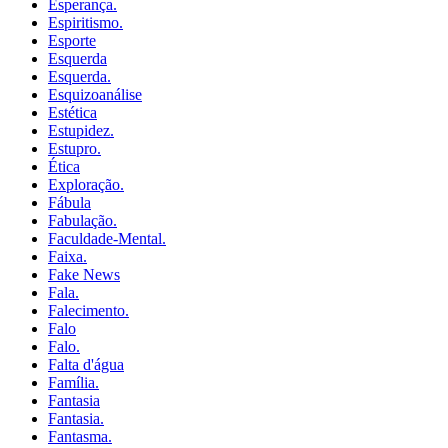
Esperança.
Espiritismo.
Esporte
Esquerda
Esquerda.
Esquizoanálise
Estética
Estupidez.
Estupro.
Ética
Exploração.
Fábula
Fabulação.
Faculdade-Mental.
Faixa.
Fake News
Fala.
Falecimento.
Falo
Falo.
Falta d'água
Família.
Fantasia
Fantasia.
Fantasma.