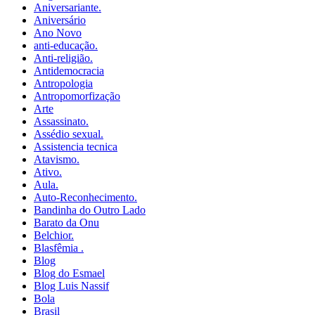
Aniversariante.
Aniversário
Ano Novo
anti-educação.
Anti-religião.
Antidemocracia
Antropologia
Antropomorfização
Arte
Assassinato.
Assédio sexual.
Assistencia tecnica
Atavismo.
Ativo.
Aula.
Auto-Reconhecimento.
Bandinha do Outro Lado
Barato da Onu
Belchior.
Blasfêmia .
Blog
Blog do Esmael
Blog Luis Nassif
Bola
Brasil