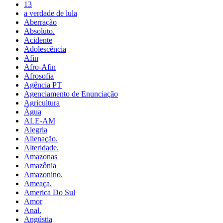
13
a verdade de lula
Aberração
Absoluto.
Acidente
Adolescência
Afin
Afro-Afin
Afrosofia
Agência PT
Agenciamento de Enunciação
Agricultura
Água
ALE-AM
Alegria
Alienação.
Alteridade.
Amazonas
Amazônia
Amazonino.
Ameaça.
America Do Sul
Amor
Anal.
Angústia