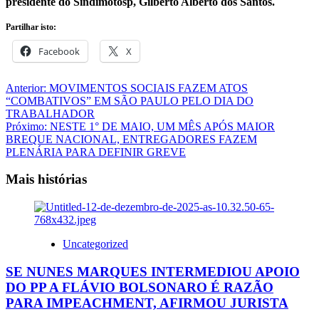
presidente do Sindimotosp, Gilberto Alberto dos Santos.
Partilhar isto:
Facebook
X
Navegação
Anterior:
MOVIMENTOS SOCIAIS FAZEM ATOS
“COMBATIVOS” EM SÃO PAULO PELO DIA DO
de
TRABALHADOR
artigos
Próximo:
NESTE 1° DE MAIO, UM MÊS APÓS MAIOR
BREQUE NACIONAL, ENTREGADORES FAZEM
PLENÁRIA PARA DEFINIR GREVE
Mais histórias
Uncategorized
SE NUNES MARQUES INTERMEDIOU APOIO
DO PP A FLÁVIO BOLSONARO É RAZÃO
PARA IMPEACHMENT, AFIRMOU JURISTA