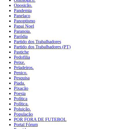
Ontológico.
Oposição.
Pandemia
Panelaço
Panoptismo
Papai Noel
Paranoia.
Paródia
Partido dos Trabalhadores
Partido dos Trabalhadores (PT)
Pastiche
Pedofilia
Peixe.
Peladeiros.
Penico.
Pesquisa
Piada.
Pixação
Poesia
Política
Política.
Poluição.
População
POR FORA DE FUTEBOL
Portal Fórum