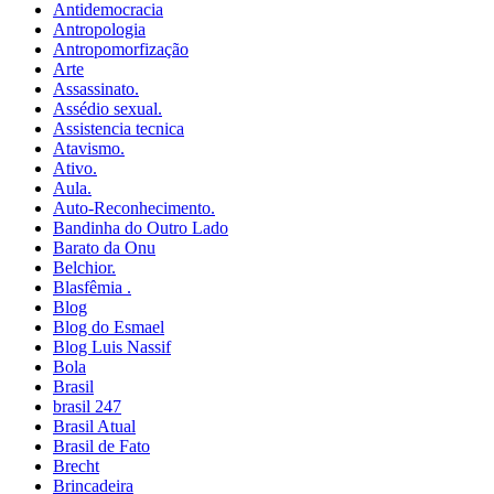
Antidemocracia
Antropologia
Antropomorfização
Arte
Assassinato.
Assédio sexual.
Assistencia tecnica
Atavismo.
Ativo.
Aula.
Auto-Reconhecimento.
Bandinha do Outro Lado
Barato da Onu
Belchior.
Blasfêmia .
Blog
Blog do Esmael
Blog Luis Nassif
Bola
Brasil
brasil 247
Brasil Atual
Brasil de Fato
Brecht
Brincadeira