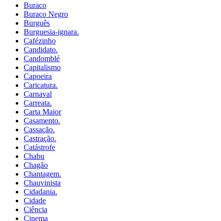
Buraco
Buraco Negro
Burguês
Burguesia-ignara.
Cafézinho
Candidato.
Candomblé
Capitalismo
Capoeira
Caricatura.
Carnaval
Carreata.
Carta Maior
Casamento.
Cassação.
Castração.
Catástrofe
Chabu
Chagão
Chantagem.
Chauvinista
Cidadania.
Cidade
Ciência
Cinema