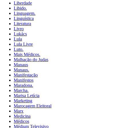
Liberdade
Libido.
Linguagem.
Linguística
Literatura
Livro
Lukács
Lula
Lula Livre
Luto.
Mais Médicos.
Malhação do Judas
Manaus
Manaus.
Manifestação
Manifestos
Maradona.
Marcha.
Marisa Letícia
Marketing
Marocagem Eleitoral
Marx
Medicina
Médicos
Médium Televisivo