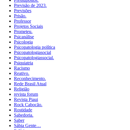
Pressupostos.
Previsão de 2023.
Previsões
Prisão.
Professor
Projetos Sociais
Prometeu.
Psicanálise
Psicologia
Psicopatologia política
Psicopatologiasocial
Psicopatologiassocial.
Psiquiatria
Racismo
Reativo.
Reconhecimento.
Rede Brasil Atual
Religião
revista forum
Revista Piaui
Rock Cabocão.
Rostidade
Sabedoria.
Saber
Sábia Gente…