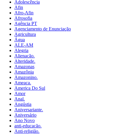
Adolescência
Afin
Afro-Afin
Afrosofia
Agência PT
Agenciamento de Enunciação
Agricultura
Água
ALE-AM
Alegria
Alienação.
Alteridade.
Amazonas
Amazônia
Amazonino.
Ameaça.
America Do Sul
Amor
Anal.
Angústia
Aniversariante.
Aniversário
Ano Novo
anti-educação.
Anti-religião.