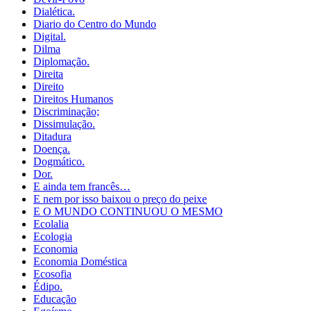
Dialética.
Diario do Centro do Mundo
Digital.
Dilma
Diplomação.
Direita
Direito
Direitos Humanos
Discriminação;
Dissimulação.
Ditadura
Doença.
Dogmático.
Dor.
E ainda tem francês…
E nem por isso baixou o preço do peixe
E O MUNDO CONTINUOU O MESMO
Ecolalia
Ecologia
Economia
Economia Doméstica
Ecosofia
Édipo.
Educação