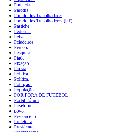
Paranoia.
Paródia
Partido dos Trabalhadores
Partido dos Trabalhadores (PT)
Pastiche
Pedofilia
Peixe.
Peladeiros.
Penico.
Pesquisa
Piada.
Pixação
Poesia
Política
Política.
Poluição.
População
POR FORA DE FUTEBOL
Portal Fórum
Poseidon
povo
Preconceito
Prefeitura
Presidente.