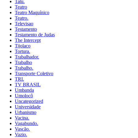
Tatu.
Teatro
Teatro Maquínico
Teatro.
Televisao
Testamento
Testamento de Judas
The Intercept
Tijolaço
Tortura.
Trabalhador.
Trabalho
Trabalho.
Transporte Coletivo
TRI.
TV BRASIL
Umbanda
Umolocô
Uncategorized
Universidade
Urbanismo
Vacina.
Vagabundo.
Vascão.
Vazio.