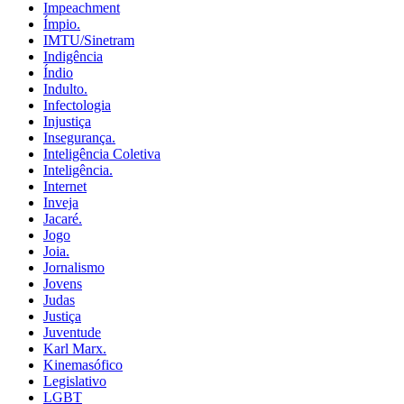
Impeachment
Ímpio.
IMTU/Sinetram
Indigência
Índio
Indulto.
Infectologia
Injustiça
Insegurança.
Inteligência Coletiva
Inteligência.
Internet
Inveja
Jacaré.
Jogo
Joia.
Jornalismo
Jovens
Judas
Justiça
Juventude
Karl Marx.
Kinemasófico
Legislativo
LGBT