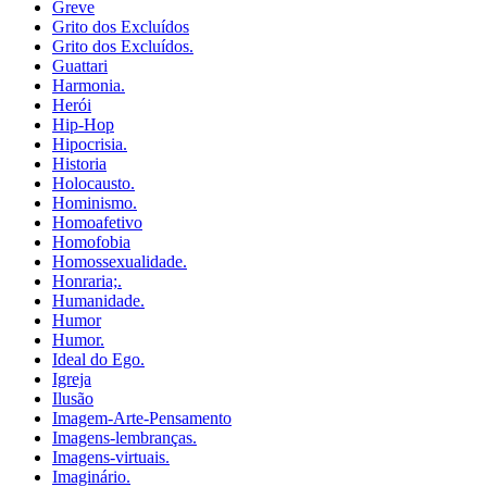
Greve
Grito dos Excluídos
Grito dos Excluídos.
Guattari
Harmonia.
Herói
Hip-Hop
Hipocrisia.
Historia
Holocausto.
Hominismo.
Homoafetivo
Homofobia
Homossexualidade.
Honraria;.
Humanidade.
Humor
Humor.
Ideal do Ego.
Igreja
Ilusão
Imagem-Arte-Pensamento
Imagens-lembranças.
Imagens-virtuais.
Imaginário.