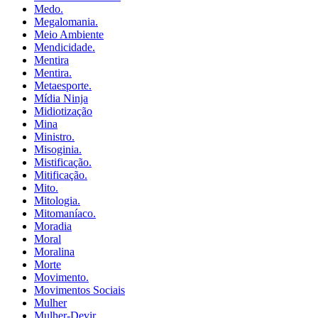
Medo.
Megalomania.
Meio Ambiente
Mendicidade.
Mentira
Mentira.
Metaesporte.
Mídia Ninja
Midiotização
Mina
Ministro.
Misoginia.
Mistificação.
Mitificação.
Mito.
Mitologia.
Mitomaníaco.
Moradia
Moral
Moralina
Morte
Movimento.
Movimentos Sociais
Mulher
Mulher-Devir.