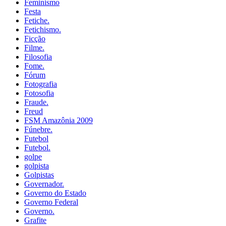
Feminismo
Festa
Fetiche.
Fetichismo.
Ficção
Filme.
Filosofia
Fome.
Fórum
Fotografia
Fotosofia
Fraude.
Freud
FSM Amazônia 2009
Fúnebre.
Futebol
Futebol.
golpe
golpista
Golpistas
Governador.
Governo do Estado
Governo Federal
Governo.
Grafite