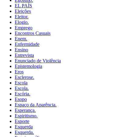
Egoísmo.
EL PAÍS
Eleições
Eleitor.
Elogio.
Emprego
Encontros Casuais
Enem.
Enfermidade
Ensino
Entrevista
Enunciado de Violência
Epistemologia
Eros
Esclerose.
Escola
Escola.
Escória.
Esopo
Espaço da Aparência.
Esperança.
Espiritismo.
Esporte
Esquerda
Esquerda.