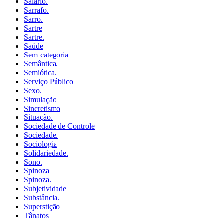
Salário.
Sarrafo.
Sarro.
Sartre
Sartre.
Saúde
Sem-categoria
Semântica.
Semiótica.
Serviço Público
Sexo.
Simulação
Sincretismo
Situação.
Sociedade de Controle
Sociedade.
Sociologia
Solidariedade.
Sono.
Spinoza
Spinoza.
Subjetividade
Substância.
Superstição
Tânatos