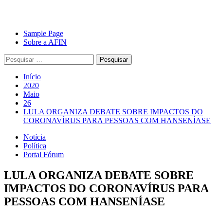
Avançar
Primary
Sample Page
para
Menu
Sobre a AFIN
o
Pesquisar
conteúdo
por:
Início
2020
Maio
26
LULA ORGANIZA DEBATE SOBRE IMPACTOS DO
CORONAVÍRUS PARA PESSOAS COM HANSENÍASE
Notícia
Política
Portal Fórum
LULA ORGANIZA DEBATE SOBRE
IMPACTOS DO CORONAVÍRUS PARA
PESSOAS COM HANSENÍASE