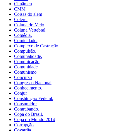
Clinâmen
CMM
Coisas do além
Colere.
Coluna do Meio
Coluna Vertebral
Comédia.
Comicidade.
Complexo de Castração.
Compulsão.
Comunalidade.
Comunicação
Comunidade
Comunismo
Concurso
Congresso Nacional
Conhecimento.
Conjur
Constituição Federal.
Consumidor
Contrabando.
Copa do Brasil.
Copa do Mundo 2014
Corrupção
Covardia