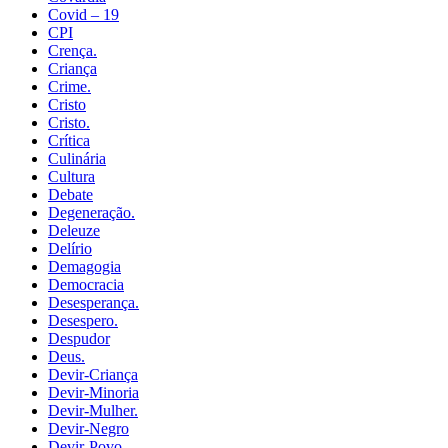
Covid – 19
CPI
Crença.
Criança
Crime.
Cristo
Cristo.
Crítica
Culinária
Cultura
Debate
Degeneração.
Deleuze
Delírio
Demagogia
Democracia
Desesperança.
Desespero.
Despudor
Deus.
Devir-Criança
Devir-Minoria
Devir-Mulher.
Devir-Negro
Devir-Povo