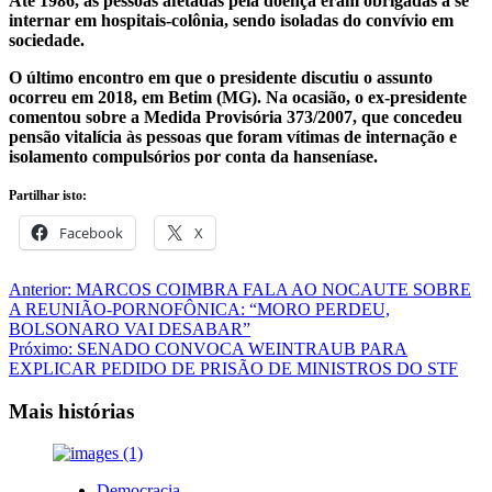
Até 1986, as pessoas afetadas pela doença eram obrigadas a se
internar em hospitais-colônia, sendo isoladas do convívio em
sociedade.
O último encontro em que o presidente discutiu o assunto
ocorreu em 2018, em Betim (MG). Na ocasião, o ex-presidente
comentou sobre a Medida Provisória 373/2007, que concedeu
pensão vitalícia às pessoas que foram vítimas de internação e
isolamento compulsórios por conta da hanseníase.
Partilhar isto:
Facebook
X
Navegação
Anterior:
MARCOS COIMBRA FALA AO NOCAUTE SOBRE
A REUNIÃO-PORNOFÔNICA: “MORO PERDEU,
de
BOLSONARO VAI DESABAR”
artigos
Próximo:
SENADO CONVOCA WEINTRAUB PARA
EXPLICAR PEDIDO DE PRISÃO DE MINISTROS DO STF
Mais histórias
Democracia