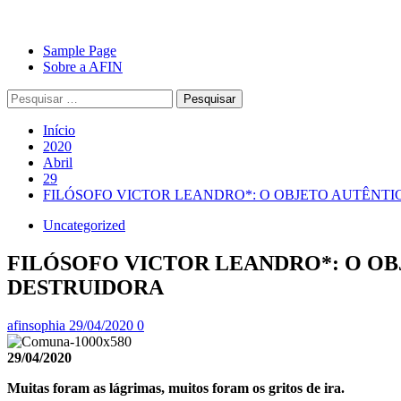
Avançar
Primary
Sample Page
para
Menu
Sobre a AFIN
o
Pesquisar
conteúdo
por:
Início
2020
Abril
29
FILÓSOFO VICTOR LEANDRO*: O OBJETO AUTÊNTI
Uncategorized
FILÓSOFO VICTOR LEANDRO*: O OB
DESTRUIDORA
afinsophia
29/04/2020
0
29/04/2020
Muitas foram as lágrimas, muitos foram os gritos de ira.