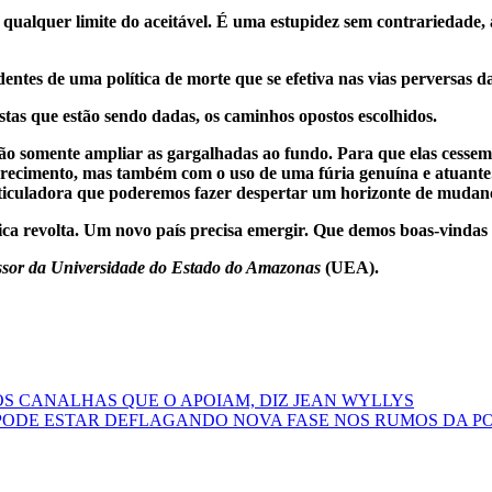
a qualquer limite do aceitável. É uma estupidez sem contrariedade,
entes de uma política de morte que se efetiva nas vias perversas da
ostas que estão sendo dadas, os caminhos opostos escolhidos.
 tão somente ampliar as gargalhadas ao fundo. Para que elas cesse
arecimento, mas também com o uso de uma fúria genuína e atuante.
articuladora que poderemos fazer despertar um horizonte de mudan
ca revolta. Um novo país precisa emergir. Que demos boas-vindas 
rofessor da Universidade do Estado do Amazonas
(UEA).
OS CANALHAS QUE O APOIAM, DIZ JEAN WYLLYS
PODE ESTAR DEFLAGANDO NOVA FASE NOS RUMOS DA PO