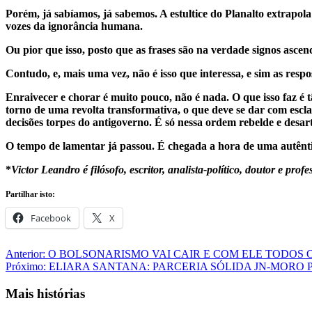
Porém, já sabíamos, já sabemos. A estultice do Planalto extrapol
vozes da ignorância humana.
Ou pior que isso, posto que as frases são na verdade signos ascend
Contudo, e, mais uma vez, não é isso que interessa, e sim as resp
Enraivecer e chorar é muito pouco, não é nada. O que isso faz é
torno de uma revolta transformativa, o que deve se dar com escl
decisões torpes do antigoverno. É só nessa ordem rebelde e des
O tempo de lamentar já passou. É chegada a hora de uma autênti
*
Victor Leandro é filósofo, escritor, analista-político, doutor e p
Partilhar isto:
Facebook
X
Navegação
Anterior:
O BOLSONARISMO VAI CAIR E COM ELE TODOS 
Próximo:
ELIARA SANTANA: PARCERIA SÓLIDA JN-MORO 
de
artigos
Mais histórias