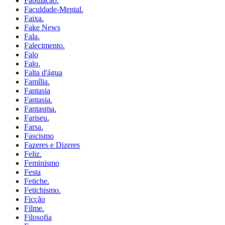
Fabulação.
Faculdade-Mental.
Faixa.
Fake News
Fala.
Falecimento.
Falo
Falo.
Falta d'água
Família.
Fantasia
Fantasia.
Fantasma.
Fariseu.
Farsa.
Fascismo
Fazeres e Dizeres
Feliz.
Feminismo
Festa
Fetiche.
Fetichismo.
Ficção
Filme.
Filosofia