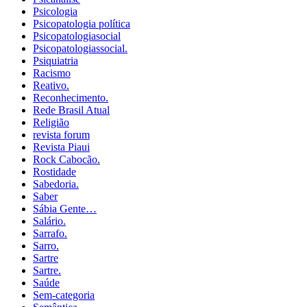
Psicologia
Psicopatologia política
Psicopatologiasocial
Psicopatologiassocial.
Psiquiatria
Racismo
Reativo.
Reconhecimento.
Rede Brasil Atual
Religião
revista forum
Revista Piaui
Rock Cabocão.
Rostidade
Sabedoria.
Saber
Sábia Gente…
Salário.
Sarrafo.
Sarro.
Sartre
Sartre.
Saúde
Sem-categoria