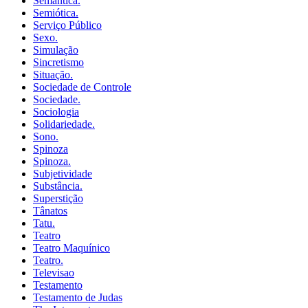
Semântica.
Semiótica.
Serviço Público
Sexo.
Simulação
Sincretismo
Situação.
Sociedade de Controle
Sociedade.
Sociologia
Solidariedade.
Sono.
Spinoza
Spinoza.
Subjetividade
Substância.
Superstição
Tânatos
Tatu.
Teatro
Teatro Maquínico
Teatro.
Televisao
Testamento
Testamento de Judas