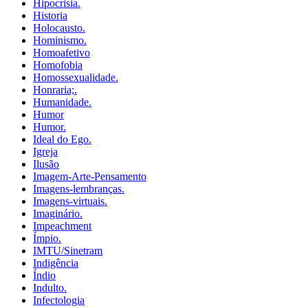
Hipocrisia.
Historia
Holocausto.
Hominismo.
Homoafetivo
Homofobia
Homossexualidade.
Honraria;.
Humanidade.
Humor
Humor.
Ideal do Ego.
Igreja
Ilusão
Imagem-Arte-Pensamento
Imagens-lembranças.
Imagens-virtuais.
Imaginário.
Impeachment
Ímpio.
IMTU/Sinetram
Indigência
Índio
Indulto.
Infectologia