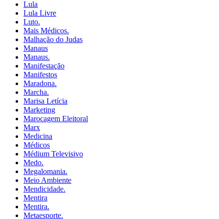
Lula
Lula Livre
Luto.
Mais Médicos.
Malhação do Judas
Manaus
Manaus.
Manifestação
Manifestos
Maradona.
Marcha.
Marisa Letícia
Marketing
Marocagem Eleitoral
Marx
Medicina
Médicos
Médium Televisivo
Medo.
Megalomania.
Meio Ambiente
Mendicidade.
Mentira
Mentira.
Metaesporte.