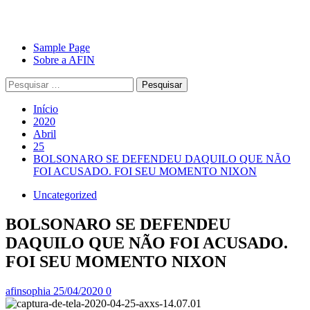
Avançar
Primary
Sample Page
para
Menu
Sobre a AFIN
o
Pesquisar
conteúdo
por:
Início
2020
Abril
25
BOLSONARO SE DEFENDEU DAQUILO QUE NÃO
FOI ACUSADO. FOI SEU MOMENTO NIXON
Uncategorized
BOLSONARO SE DEFENDEU
DAQUILO QUE NÃO FOI ACUSADO.
FOI SEU MOMENTO NIXON
afinsophia
25/04/2020
0