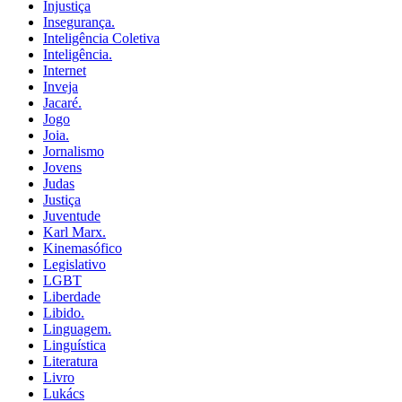
Injustiça
Insegurança.
Inteligência Coletiva
Inteligência.
Internet
Inveja
Jacaré.
Jogo
Joia.
Jornalismo
Jovens
Judas
Justiça
Juventude
Karl Marx.
Kinemasófico
Legislativo
LGBT
Liberdade
Libido.
Linguagem.
Linguística
Literatura
Livro
Lukács