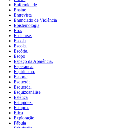
Enfermidade
Ensino
Entrevista
Enunciado de Violência
Epistemologia
Eros
Esclerose.
Escola
Escola.
Escória.
Esopo
Espaço da Aparência.
Esperança.
Espiritismo.
Esporte
Esquerda
Esquerda.
Esquizoanálise
Estética
Estupidez.
Estupro.
Ética
Exploração.
Fábula