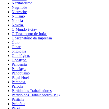
Nazifascismo
Negritude
Nietzsche
Niilismo
Notícia
Novela.
O Mundo é Gay
O Testamento de Judas
Obscenatório da Imprensa
Ódio
Olhar.
ontologia
Ontológico.
Oposição.
Pandemia
Panelaço
Panoptismo
Papai Noel
Paranoia.
Paródia
Partido dos Trabalhadores
Partido dos Trabalhadores (PT)
Pastiche
Pedofilia
Peixe.