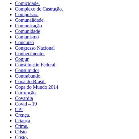
Comicidade.
Complexo de Castração.
Compulsão.
Comunalidade.
Comunicação
Comunidade
Comunismo
Concurso
Congresso Nacional
Conhecimento.
Conjur
Constituição Federal.
Consumidor
Contrabando.
Copa do Brasil.
Copa do Mundo 2014
Corrupção
Covardia
Covid – 19
CPI
Crença.
Criança
Crime.
Cristo
Cristo.