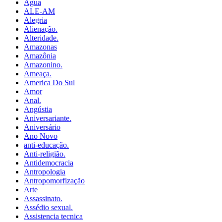
Água
ALE-AM
Alegria
Alienação.
Alteridade.
Amazonas
Amazônia
Amazonino.
Ameaça.
America Do Sul
Amor
Anal.
Angústia
Aniversariante.
Aniversário
Ano Novo
anti-educação.
Anti-religião.
Antidemocracia
Antropologia
Antropomorfização
Arte
Assassinato.
Assédio sexual.
Assistencia tecnica