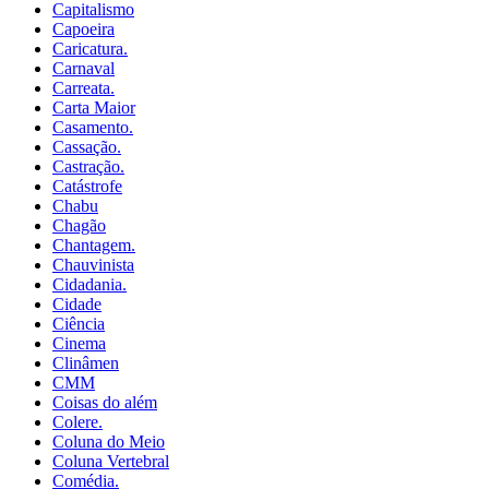
Capitalismo
Capoeira
Caricatura.
Carnaval
Carreata.
Carta Maior
Casamento.
Cassação.
Castração.
Catástrofe
Chabu
Chagão
Chantagem.
Chauvinista
Cidadania.
Cidade
Ciência
Cinema
Clinâmen
CMM
Coisas do além
Colere.
Coluna do Meio
Coluna Vertebral
Comédia.