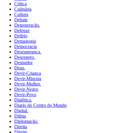
Crítica
Culinária
Cultura
Debate
Degeneração.
Deleuze
Delírio
Demagogia
Democracia
Desesperança.
Desespero.
Despudor
Deus.
Devir-Criança
Devir-Minoria
Devir-Mulher.
Devir-Negro
Devir-Povo
Dialética.
Diario do Centro do Mundo
Digital.
Dilma
Diplomação.
Direita
Direito