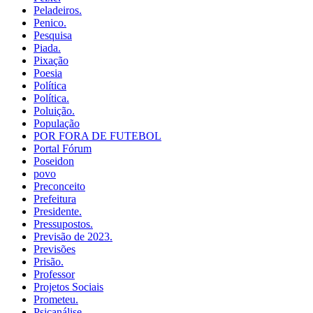
Peladeiros.
Penico.
Pesquisa
Piada.
Pixação
Poesia
Política
Política.
Poluição.
População
POR FORA DE FUTEBOL
Portal Fórum
Poseidon
povo
Preconceito
Prefeitura
Presidente.
Pressupostos.
Previsão de 2023.
Previsões
Prisão.
Professor
Projetos Sociais
Prometeu.
Psicanálise