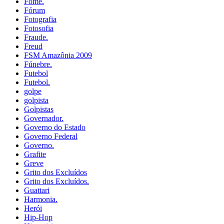
Fome.
Fórum
Fotografia
Fotosofia
Fraude.
Freud
FSM Amazônia 2009
Fúnebre.
Futebol
Futebol.
golpe
golpista
Golpistas
Governador.
Governo do Estado
Governo Federal
Governo.
Grafite
Greve
Grito dos Excluídos
Grito dos Excluídos.
Guattari
Harmonia.
Herói
Hip-Hop