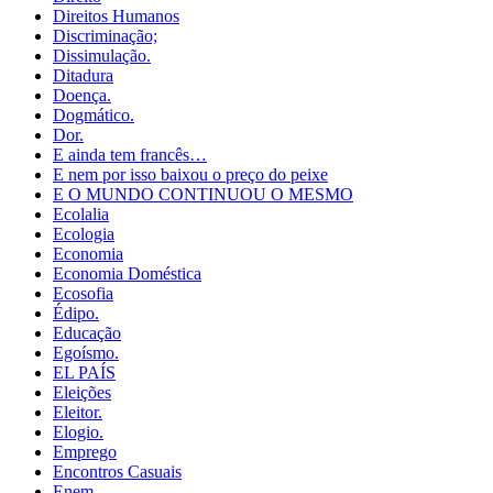
Direitos Humanos
Discriminação;
Dissimulação.
Ditadura
Doença.
Dogmático.
Dor.
E ainda tem francês…
E nem por isso baixou o preço do peixe
E O MUNDO CONTINUOU O MESMO
Ecolalia
Ecologia
Economia
Economia Doméstica
Ecosofia
Édipo.
Educação
Egoísmo.
EL PAÍS
Eleições
Eleitor.
Elogio.
Emprego
Encontros Casuais
Enem.