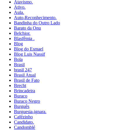
Atavismo.
Ativo.
Aula.
Auto-Reconhecimento.
Bandinha do Outro Lado
Barato da Onu
Belchior.
Blasfêmia .
Blog
Blog do Esmael
Blog Luis Nassif
Bola
Brasil
brasil 247
Brasil Atual
Brasil de Fato
Brecht
Brincadeira
Buraco
Buraco Negro
Burguês
Burguesia-ignara.
Cafézinho
Candidato.
Candomblé