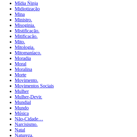
Mídia Ninja
Midiotização
Mina
Ministro.
Misoginia.
Mistificação.
Mitificação.
Mito.
Mitologia.
Mitomaníaco.
Moradia
Moral
Moralina
Morte
Movimento.
Movimentos Sociais
Mulher
Mulher-Devir.
Mundial
Mundo
Música
Não-Cidade…
Narcisismo.
Natal
Natureza.