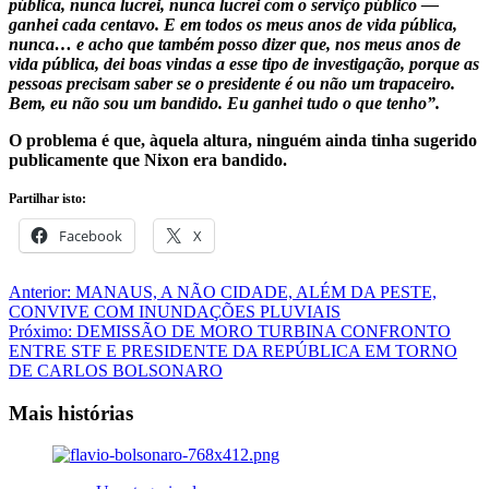
pública, nunca lucrei, nunca lucrei com o serviço público —
ganhei cada centavo. E em todos os meus anos de vida pública,
nunca… e acho que também posso dizer que, nos meus anos de
vida pública, dei boas vindas a esse tipo de investigação, porque as
pessoas precisam saber se o presidente é ou não um trapaceiro.
Bem, eu não sou um bandido. Eu ganhei tudo o que tenho”.
O problema é que, àquela altura, ninguém ainda tinha sugerido
publicamente que Nixon era bandido.
Partilhar isto:
Facebook
X
Navegação
Anterior:
MANAUS, A NÃO CIDADE, ALÉM DA PESTE,
CONVIVE COM INUNDAÇÕES PLUVIAIS
de
Próximo:
DEMISSÃO DE MORO TURBINA CONFRONTO
artigos
ENTRE STF E PRESIDENTE DA REPÚBLICA EM TORNO
DE CARLOS BOLSONARO
Mais histórias