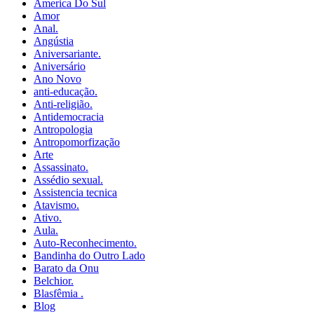
America Do Sul
Amor
Anal.
Angústia
Aniversariante.
Aniversário
Ano Novo
anti-educação.
Anti-religião.
Antidemocracia
Antropologia
Antropomorfização
Arte
Assassinato.
Assédio sexual.
Assistencia tecnica
Atavismo.
Ativo.
Aula.
Auto-Reconhecimento.
Bandinha do Outro Lado
Barato da Onu
Belchior.
Blasfêmia .
Blog