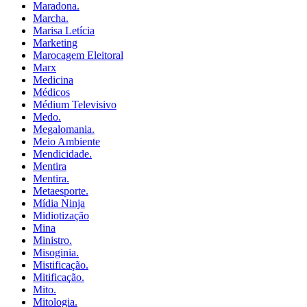
Maradona.
Marcha.
Marisa Letícia
Marketing
Marocagem Eleitoral
Marx
Medicina
Médicos
Médium Televisivo
Medo.
Megalomania.
Meio Ambiente
Mendicidade.
Mentira
Mentira.
Metaesporte.
Mídia Ninja
Midiotização
Mina
Ministro.
Misoginia.
Mistificação.
Mitificação.
Mito.
Mitologia.