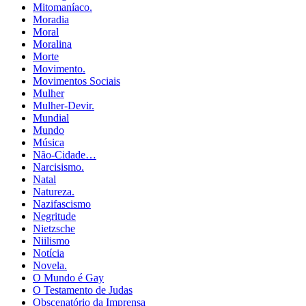
Mitomaníaco.
Moradia
Moral
Moralina
Morte
Movimento.
Movimentos Sociais
Mulher
Mulher-Devir.
Mundial
Mundo
Música
Não-Cidade…
Narcisismo.
Natal
Natureza.
Nazifascismo
Negritude
Nietzsche
Niilismo
Notícia
Novela.
O Mundo é Gay
O Testamento de Judas
Obscenatório da Imprensa