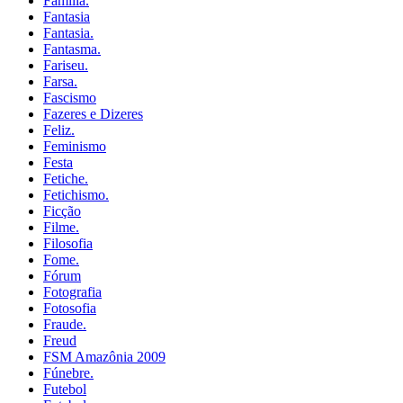
Família.
Fantasia
Fantasia.
Fantasma.
Fariseu.
Farsa.
Fascismo
Fazeres e Dizeres
Feliz.
Feminismo
Festa
Fetiche.
Fetichismo.
Ficção
Filme.
Filosofia
Fome.
Fórum
Fotografia
Fotosofia
Fraude.
Freud
FSM Amazônia 2009
Fúnebre.
Futebol