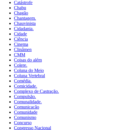
Catástrofe
Chabu
Chagão
Chantagem.
Chauvinista
Cidadania.
Cidade
Ciência
Cinema
Clinâmen
CMM
Coisas do além
Colere.
Coluna do Meio
Coluna Vertebral
Comédia.
Comicidade.
Complexo de Castração.
Compulsão.
Comunalidade.
Comunicação
Comunidade
Comunismo
Concurso
Congresso Nacional