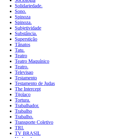
Sociologia
Solidariedade.
Sono.
Spinoza
Spinoza.
Subjetividade
Substância.
Superstição
Tânatos
Tatu.
Teatro
Teatro Maquínico
Teatro.
Televisao
Testamento
Testamento de Judas
The Intercept
Tijolaço
Tortura.
Trabalhador.
Trabalho
Trabalho.
Transporte Coletivo
TRI.
TV BRASIL