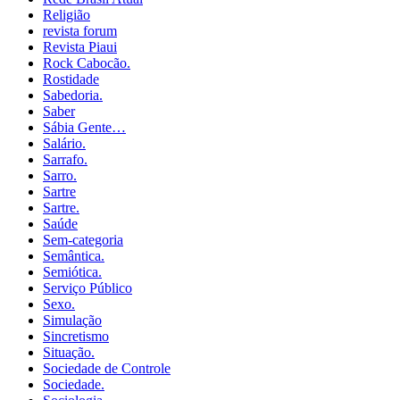
Religião
revista forum
Revista Piaui
Rock Cabocão.
Rostidade
Sabedoria.
Saber
Sábia Gente…
Salário.
Sarrafo.
Sarro.
Sartre
Sartre.
Saúde
Sem-categoria
Semântica.
Semiótica.
Serviço Público
Sexo.
Simulação
Sincretismo
Situação.
Sociedade de Controle
Sociedade.