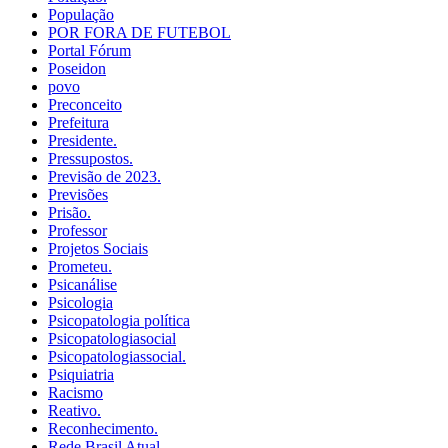
População
POR FORA DE FUTEBOL
Portal Fórum
Poseidon
povo
Preconceito
Prefeitura
Presidente.
Pressupostos.
Previsão de 2023.
Previsões
Prisão.
Professor
Projetos Sociais
Prometeu.
Psicanálise
Psicologia
Psicopatologia política
Psicopatologiasocial
Psicopatologiassocial.
Psiquiatria
Racismo
Reativo.
Reconhecimento.
Rede Brasil Atual