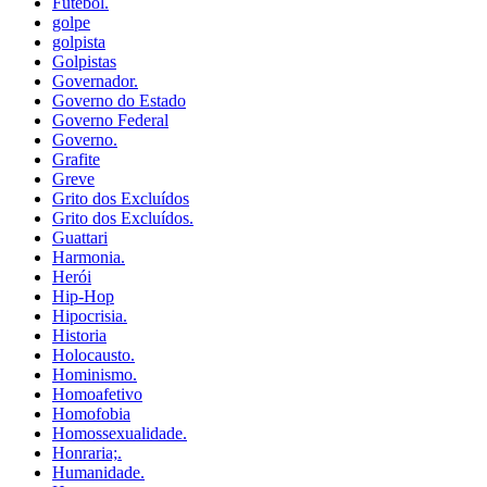
Futebol.
golpe
golpista
Golpistas
Governador.
Governo do Estado
Governo Federal
Governo.
Grafite
Greve
Grito dos Excluídos
Grito dos Excluídos.
Guattari
Harmonia.
Herói
Hip-Hop
Hipocrisia.
Historia
Holocausto.
Hominismo.
Homoafetivo
Homofobia
Homossexualidade.
Honraria;.
Humanidade.