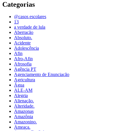
Categorias
@casos escolares
13
a verdade de lula
Aberração
Absoluto.
Acidente
Adolescência
Afin
Afro-Afin
Afrosofia
Agência PT
Agenciamento de Enunciação
Agricultura
Água
ALE-AM
Alegria
Alienação.
Alteridade.
Amazonas
Amazônia
Amazonino.
Ameaça.