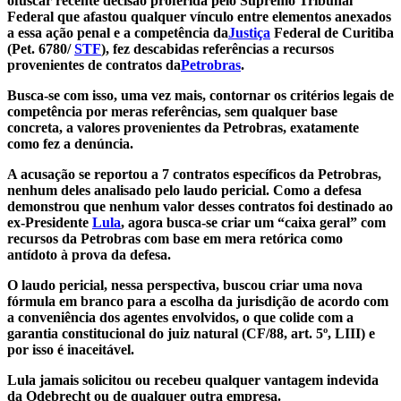
ofuscar recente decisão proferida pelo Supremo Tribunal
Federal que afastou qualquer vínculo entre elementos anexados
a essa ação penal e a competência da
Justiça
Federal de Curitiba
(Pet. 6780/
STF
), fez descabidas referências a recursos
provenientes de contratos da
Petrobras
.
Busca-se com isso, uma vez mais, contornar os critérios legais de
competência por meras referências, sem qualquer base
concreta, a valores provenientes da Petrobras, exatamente
como fez a denúncia.
A acusação se reportou a 7 contratos específicos da Petrobras,
nenhum deles analisado pelo laudo pericial. Como a defesa
demonstrou que nenhum valor desses contratos foi destinado ao
ex-Presidente
Lula
, agora busca-se criar um “caixa geral” com
recursos da Petrobras com base em mera retórica como
antídoto à prova da defesa.
O laudo pericial, nessa perspectiva, buscou criar uma nova
fórmula em branco para a escolha da jurisdição de acordo com
a conveniência dos agentes envolvidos, o que colide com a
garantia constitucional do juiz natural (CF/88, art. 5º, LIII) e
por isso é inaceitável.
Lula jamais solicitou ou recebeu qualquer vantagem indevida
da Odebrecht ou de qualquer outra empresa.