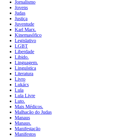
Jornalismo
Jovens
Judas
Justiça
Juventude
Karl Marx.
Kinemasófico
Legislativo
LGBT
Liberdade
Libido.
Linguagem.
Linguística
Literatura
Livro
Lukács
Lula
Lula Livre
Luto.
Mais Médicos.
Malhação do Judas
Manaus
Manaus.
Manifestação
Manifestos