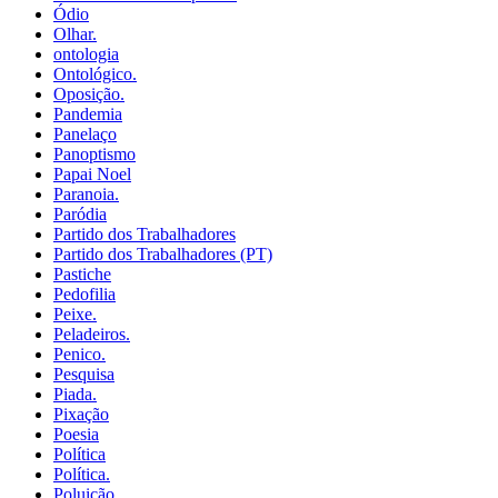
Ódio
Olhar.
ontologia
Ontológico.
Oposição.
Pandemia
Panelaço
Panoptismo
Papai Noel
Paranoia.
Paródia
Partido dos Trabalhadores
Partido dos Trabalhadores (PT)
Pastiche
Pedofilia
Peixe.
Peladeiros.
Penico.
Pesquisa
Piada.
Pixação
Poesia
Política
Política.
Poluição.