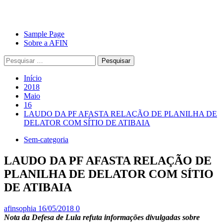
Avançar
Primary
Sample Page
para
Menu
Sobre a AFIN
o
Pesquisar
conteúdo
por:
Início
2018
Maio
16
LAUDO DA PF AFASTA RELAÇÃO DE PLANILHA DE
DELATOR COM SÍTIO DE ATIBAIA
Sem-categoria
LAUDO DA PF AFASTA RELAÇÃO DE
PLANILHA DE DELATOR COM SÍTIO
DE ATIBAIA
afinsophia
16/05/2018
0
Nota da Defesa de Lula refuta informações divulgadas sobre