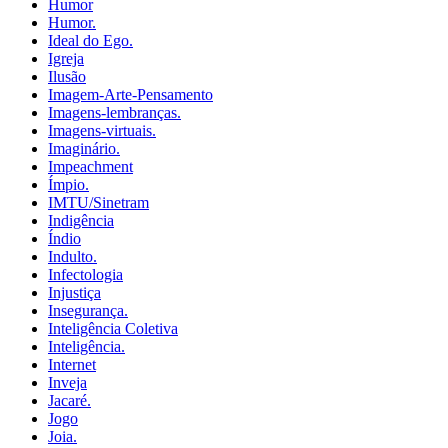
Humor
Humor.
Ideal do Ego.
Igreja
Ilusão
Imagem-Arte-Pensamento
Imagens-lembranças.
Imagens-virtuais.
Imaginário.
Impeachment
Ímpio.
IMTU/Sinetram
Indigência
Índio
Indulto.
Infectologia
Injustiça
Insegurança.
Inteligência Coletiva
Inteligência.
Internet
Inveja
Jacaré.
Jogo
Joia.