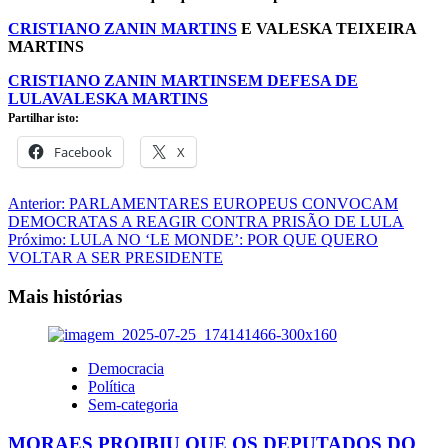
CRISTIANO ZANIN MARTINS
E VALESKA TEIXEIRA
MARTINS
CRISTIANO ZANIN MARTINS
EM DEFESA DE
LULA
VALESKA MARTINS
Partilhar isto:
Facebook
X
Navegação
Anterior:
PARLAMENTARES EUROPEUS CONVOCAM
DEMOCRATAS A REAGIR CONTRA PRISÃO DE LULA
de
Próximo:
LULA NO ‘LE MONDE’: POR QUE QUERO
artigos
VOLTAR A SER PRESIDENTE
Mais histórias
Democracia
Política
Sem-categoria
MORAES PROIBIU QUE OS DEPUTADOS DO