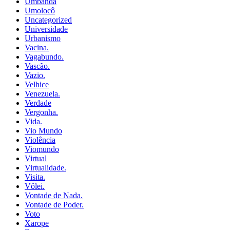
Umbanda
Umolocô
Uncategorized
Universidade
Urbanismo
Vacina.
Vagabundo.
Vascão.
Vazio.
Velhice
Venezuela.
Verdade
Vergonha.
Vida.
Vio Mundo
Violência
Viomundo
Virtual
Virtualidade.
Visita.
Vôlei.
Vontade de Nada.
Vontade de Poder.
Voto
Xarope