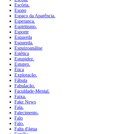
Escória.
Esopo
Espaço da Aparência.
Esperança.
Espiritismo.
Esporte
Esquerda
Esquerda.
Esquizoanálise
Estética
Estupidez.
Estupro.
Ética
Exploração.
Fábula
Fabulação.
Faculdade-Mental.
Faixa.
Fake News
Fala.
Falecimento.
Falo
Falo.
Falta d'água