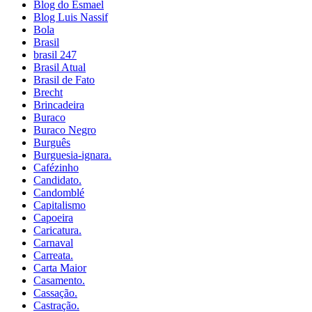
Blog do Esmael
Blog Luis Nassif
Bola
Brasil
brasil 247
Brasil Atual
Brasil de Fato
Brecht
Brincadeira
Buraco
Buraco Negro
Burguês
Burguesia-ignara.
Cafézinho
Candidato.
Candomblé
Capitalismo
Capoeira
Caricatura.
Carnaval
Carreata.
Carta Maior
Casamento.
Cassação.
Castração.