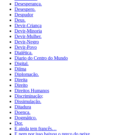
Desesperança.
Desespero.
Despudor
Deus.
Devir-Criança
Devir-Minoria
Devir-Mulher.
Devir-Negro
Devir-Povo
Dialética.
Diario do Centro do Mundo
Digital.
Dilma
Diplomação.
Direita
Direito
Direitos Humanos
Discriminação;
Dissimulação.
Ditadura
Doença.
Dogmático.
Dor.
E ainda tem francês…
E nem por isso baixou o preço do peixe