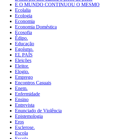
E O MUNDO CONTINUOU O MESMO
Ecolalia
Ecologia
Economia
Economia Doméstica
Ecosofia
Édipo.
Educação
Egoísmo.
EL PAÍS
Eleições
Eleitor.
Elogio.
Emprego
Encontros Casuais
Enem.
Enfermidade
Ensino
Entrevista
Enunciado de Violência
Epistemologia
Eros
Esclerose.
Escola
Escola.