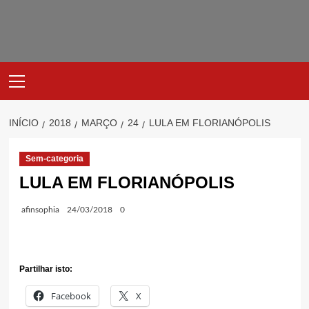
Avançar
para
o
conteúdo
Primary
Menu
INÍCIO
2018
MARÇO
24
LULA EM FLORIANÓPOLIS
Sem-categoria
LULA EM FLORIANÓPOLIS
afinsophia
24/03/2018
0
Partilhar isto:
Facebook
X