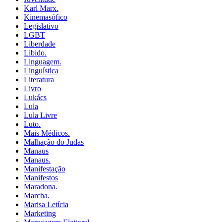
Karl Marx.
Kinemasófico
Legislativo
LGBT
Liberdade
Libido.
Linguagem.
Linguística
Literatura
Livro
Lukács
Lula
Lula Livre
Luto.
Mais Médicos.
Malhação do Judas
Manaus
Manaus.
Manifestação
Manifestos
Maradona.
Marcha.
Marisa Letícia
Marketing