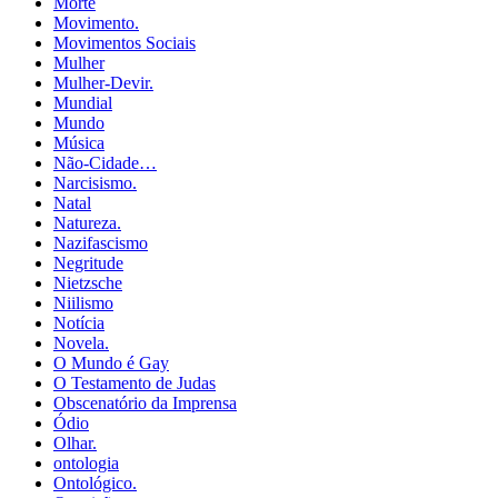
Morte
Movimento.
Movimentos Sociais
Mulher
Mulher-Devir.
Mundial
Mundo
Música
Não-Cidade…
Narcisismo.
Natal
Natureza.
Nazifascismo
Negritude
Nietzsche
Niilismo
Notícia
Novela.
O Mundo é Gay
O Testamento de Judas
Obscenatório da Imprensa
Ódio
Olhar.
ontologia
Ontológico.