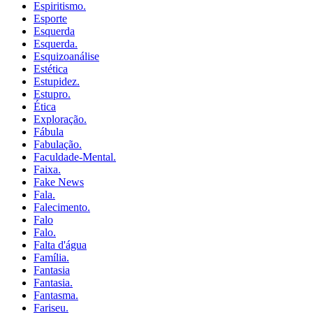
Espiritismo.
Esporte
Esquerda
Esquerda.
Esquizoanálise
Estética
Estupidez.
Estupro.
Ética
Exploração.
Fábula
Fabulação.
Faculdade-Mental.
Faixa.
Fake News
Fala.
Falecimento.
Falo
Falo.
Falta d'água
Família.
Fantasia
Fantasia.
Fantasma.
Fariseu.