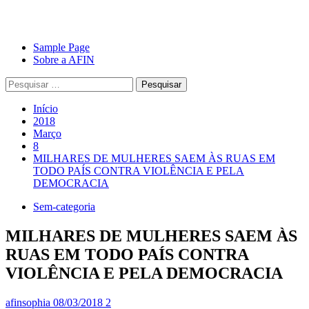
Avançar
Primary
Sample Page
para
Menu
Sobre a AFIN
o
Pesquisar
conteúdo
por:
Início
2018
Março
8
MILHARES DE MULHERES SAEM ÀS RUAS EM
TODO PAÍS CONTRA VIOLÊNCIA E PELA
DEMOCRACIA
Sem-categoria
MILHARES DE MULHERES SAEM ÀS
RUAS EM TODO PAÍS CONTRA
VIOLÊNCIA E PELA DEMOCRACIA
afinsophia
08/03/2018
2