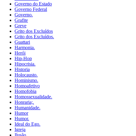
Governo do Estado
Governo Federal
Governo.
Grafite
Greve
Grito dos Excluídos
Grito dos Excluídos.
Guattari
Harmonia.
Herói
Hip-Hop
Hipocrisia.
Historia
Holocausto.
Hominismo.
Homoafetivo
Homofobia
Homossexualidade.
Honraria;.
Humanidade.
Humor
Humor.
Ideal do Ego.
Igreja
Ilusão