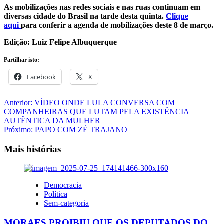
As mobilizações nas redes sociais e nas ruas continuam em
diversas cidade do Brasil na tarde desta quinta.
Clique
aqui
para conferir a agenda de mobilizações deste 8 de março.
Edição: Luiz Felipe Albuquerque
Partilhar isto:
Facebook
X
Navegação
Anterior:
VÍDEO ONDE LULA CONVERSA COM
COMPANHEIRAS QUE LUTAM PELA EXISTÊNCIA
de
AUTÊNTICA DA MULHER
artigos
Próximo:
PAPO COM ZÉ TRAJANO
Mais histórias
Democracia
Política
Sem-categoria
MORAES PROIBIU QUE OS DEPUTADOS DO