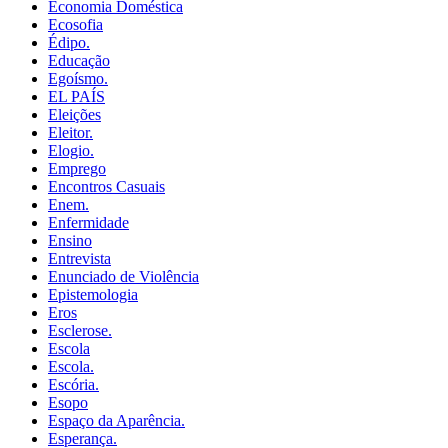
Economia Doméstica
Ecosofia
Édipo.
Educação
Egoísmo.
EL PAÍS
Eleições
Eleitor.
Elogio.
Emprego
Encontros Casuais
Enem.
Enfermidade
Ensino
Entrevista
Enunciado de Violência
Epistemologia
Eros
Esclerose.
Escola
Escola.
Escória.
Esopo
Espaço da Aparência.
Esperança.