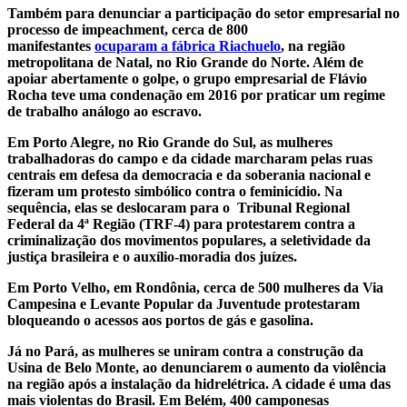
Também para denunciar a participação do setor empresarial no
processo de impeachment, cerca de 800
manifestantes
ocuparam a fábrica Riachuelo
, na região
metropolitana de Natal, no Rio Grande do Norte. Além de
apoiar abertamente o golpe, o grupo empresarial de Flávio
Rocha teve uma condenação em 2016 por praticar um regime
de trabalho análogo ao escravo.
Em Porto Alegre, no Rio Grande do Sul, as mulheres
trabalhadoras do campo e da cidade marcharam pelas ruas
centrais em defesa da democracia e da soberania nacional e
fizeram um protesto simbólico contra o feminicídio. Na
sequência, elas se deslocaram para o Tribunal Regional
Federal da 4ª Região (TRF-4) para protestarem contra a
criminalização dos movimentos populares, a seletividade da
justiça brasileira e o auxílio-moradia dos juízes.
Em Porto Velho, em Rondônia, cerca de 500 mulheres da Via
Campesina e Levante Popular da Juventude protestaram
bloqueando o acessos aos portos de gás e gasolina.
Já no Pará, as mulheres se uniram contra a construção da
Usina de Belo Monte, ao denunciarem o aumento da violência
na região após a instalação da hidrelétrica. A cidade é uma das
mais violentas do Brasil. Em Belém, 400 camponesas