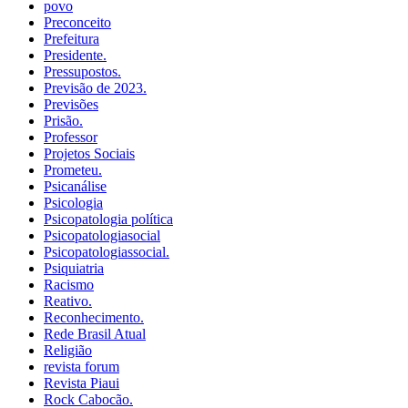
povo
Preconceito
Prefeitura
Presidente.
Pressupostos.
Previsão de 2023.
Previsões
Prisão.
Professor
Projetos Sociais
Prometeu.
Psicanálise
Psicologia
Psicopatologia política
Psicopatologiasocial
Psicopatologiassocial.
Psiquiatria
Racismo
Reativo.
Reconhecimento.
Rede Brasil Atual
Religião
revista forum
Revista Piaui
Rock Cabocão.