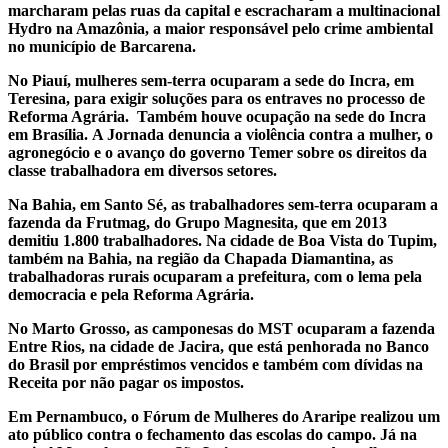
marcharam pelas ruas da capital e escracharam a multinacional
Hydro na Amazônia, a maior responsável pelo crime ambiental
no município de Barcarena.
No Piauí, mulheres sem-terra ocuparam a sede do Incra, em
Teresina, para exigir soluções para os entraves no processo de
Reforma Agrária. Também houve ocupação na sede do Incra
em Brasília. A Jornada denuncia a violência contra a mulher, o
agronegócio e o avanço do governo Temer sobre os direitos da
classe trabalhadora em diversos setores.
Na Bahia, em Santo Sé, as trabalhadores sem-terra ocuparam a
fazenda da Frutmag, do Grupo Magnesita, que em 2013
demitiu 1.800 trabalhadores. Na cidade de Boa Vista do Tupim,
também na Bahia, na região da Chapada Diamantina, as
trabalhadoras rurais ocuparam a prefeitura, com o lema pela
democracia e pela Reforma Agrária.
No Marto Grosso, as camponesas do MST ocuparam a fazenda
Entre Rios, na cidade de Jacira, que está penhorada no Banco
do Brasil por empréstimos vencidos e também com dívidas na
Receita por não pagar os impostos.
Em Pernambuco, o Fórum de Mulheres do Araripe realizou um
ato público contra o fechamento das escolas do campo. Já na