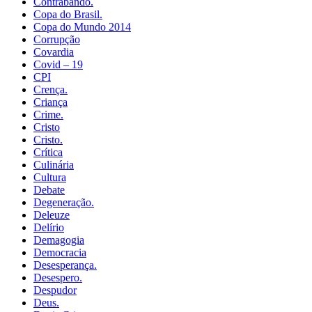
Contrabando.
Copa do Brasil.
Copa do Mundo 2014
Corrupção
Covardia
Covid – 19
CPI
Crença.
Criança
Crime.
Cristo
Cristo.
Crítica
Culinária
Cultura
Debate
Degeneração.
Deleuze
Delírio
Demagogia
Democracia
Desesperança.
Desespero.
Despudor
Deus.