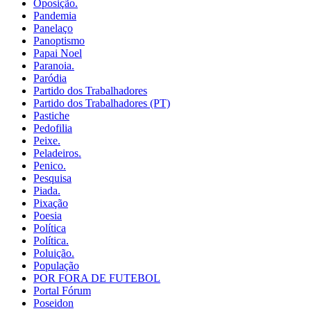
Oposição.
Pandemia
Panelaço
Panoptismo
Papai Noel
Paranoia.
Paródia
Partido dos Trabalhadores
Partido dos Trabalhadores (PT)
Pastiche
Pedofilia
Peixe.
Peladeiros.
Penico.
Pesquisa
Piada.
Pixação
Poesia
Política
Política.
Poluição.
População
POR FORA DE FUTEBOL
Portal Fórum
Poseidon