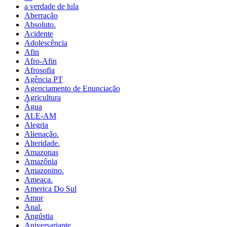
a verdade de lula
Aberração
Absoluto.
Acidente
Adolescência
Afin
Afro-Afin
Afrosofia
Agência PT
Agenciamento de Enunciação
Agricultura
Água
ALE-AM
Alegria
Alienação.
Alteridade.
Amazonas
Amazônia
Amazonino.
Ameaça.
America Do Sul
Amor
Anal.
Angústia
Aniversariante.