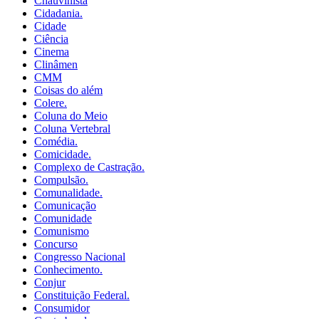
Chauvinista
Cidadania.
Cidade
Ciência
Cinema
Clinâmen
CMM
Coisas do além
Colere.
Coluna do Meio
Coluna Vertebral
Comédia.
Comicidade.
Complexo de Castração.
Compulsão.
Comunalidade.
Comunicação
Comunidade
Comunismo
Concurso
Congresso Nacional
Conhecimento.
Conjur
Constituição Federal.
Consumidor