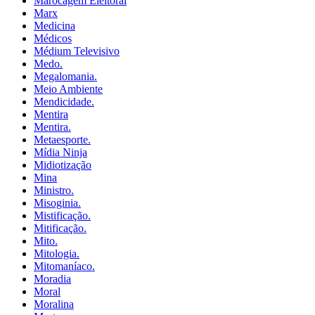
Marocagem Eleitoral
Marx
Medicina
Médicos
Médium Televisivo
Medo.
Megalomania.
Meio Ambiente
Mendicidade.
Mentira
Mentira.
Metaesporte.
Mídia Ninja
Midiotização
Mina
Ministro.
Misoginia.
Mistificação.
Mitificação.
Mito.
Mitologia.
Mitomaníaco.
Moradia
Moral
Moralina