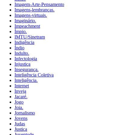
Imagem-Arte-Pensamento
Imagens-lembranças.
Imagens-virtuais.
Imaginário.
Impeachment
Ímpio.
IMTU/Sinetram
Indigência
Índio
Indulto.
Infectologia
Injustiça
Insegurança.
Inteligência Coletiva
Inteligência.
Internet
Inveja
Jacaré.
Jogo
Joia.
Jornalismo
Jovens
Judas
Justiça
Juventude