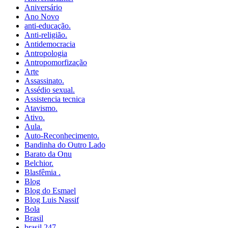
Aniversário
Ano Novo
anti-educação.
Anti-religião.
Antidemocracia
Antropologia
Antropomorfização
Arte
Assassinato.
Assédio sexual.
Assistencia tecnica
Atavismo.
Ativo.
Aula.
Auto-Reconhecimento.
Bandinha do Outro Lado
Barato da Onu
Belchior.
Blasfêmia .
Blog
Blog do Esmael
Blog Luis Nassif
Bola
Brasil
brasil 247