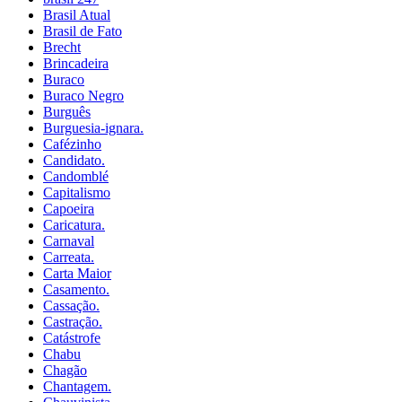
Brasil Atual
Brasil de Fato
Brecht
Brincadeira
Buraco
Buraco Negro
Burguês
Burguesia-ignara.
Cafézinho
Candidato.
Candomblé
Capitalismo
Capoeira
Caricatura.
Carnaval
Carreata.
Carta Maior
Casamento.
Cassação.
Castração.
Catástrofe
Chabu
Chagão
Chantagem.