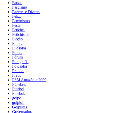
Farsa.
Fascismo
Fazeres e Dizeres
Feliz.
Feminismo
Festa
Fetiche.
Fetichismo.
Ficção
Filme.
Filosofia
Fome.
Fórum
Fotografia
Fotosofia
Fraude.
Freud
FSM Amazônia 2009
Fúnebre.
Futebol
Futebol.
golpe
golpista
Golpistas
Governador.