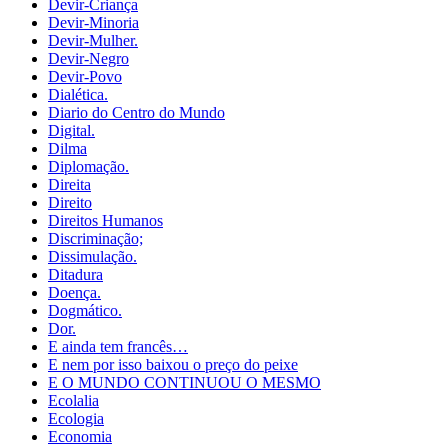
Devir-Criança
Devir-Minoria
Devir-Mulher.
Devir-Negro
Devir-Povo
Dialética.
Diario do Centro do Mundo
Digital.
Dilma
Diplomação.
Direita
Direito
Direitos Humanos
Discriminação;
Dissimulação.
Ditadura
Doença.
Dogmático.
Dor.
E ainda tem francês…
E nem por isso baixou o preço do peixe
E O MUNDO CONTINUOU O MESMO
Ecolalia
Ecologia
Economia