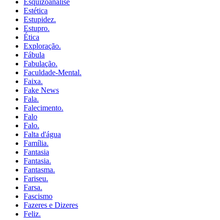
Esquizoanálise
Estética
Estupidez.
Estupro.
Ética
Exploração.
Fábula
Fabulação.
Faculdade-Mental.
Faixa.
Fake News
Fala.
Falecimento.
Falo
Falo.
Falta d'água
Família.
Fantasia
Fantasia.
Fantasma.
Fariseu.
Farsa.
Fascismo
Fazeres e Dizeres
Feliz.