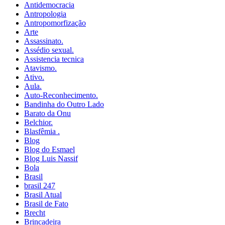
Antidemocracia
Antropologia
Antropomorfização
Arte
Assassinato.
Assédio sexual.
Assistencia tecnica
Atavismo.
Ativo.
Aula.
Auto-Reconhecimento.
Bandinha do Outro Lado
Barato da Onu
Belchior.
Blasfêmia .
Blog
Blog do Esmael
Blog Luis Nassif
Bola
Brasil
brasil 247
Brasil Atual
Brasil de Fato
Brecht
Brincadeira