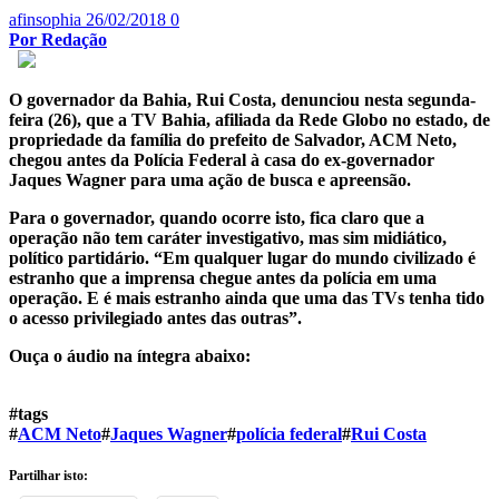
afinsophia
26/02/2018
0
Por Redação
O governador da Bahia, Rui Costa, denunciou nesta segunda-
feira (26), que a TV Bahia, afiliada da Rede Globo no estado, de
propriedade da família do prefeito de Salvador, ACM Neto,
chegou antes da Polícia Federal à casa do ex-governador
Jaques Wagner para uma ação de busca e apreensão.
Para o governador, quando ocorre isto, fica claro que a
operação não tem caráter investigativo, mas sim midiático,
político partidário. “Em qualquer lugar do mundo civilizado é
estranho que a imprensa chegue antes da polícia em uma
operação. E é mais estranho ainda que uma das TVs tenha tido
o acesso privilegiado antes das outras”.
Ouça o áudio na íntegra abaixo:
#tags
#
ACM Neto
#
Jaques Wagner
#
polícia federal
#
Rui Costa
Partilhar isto: