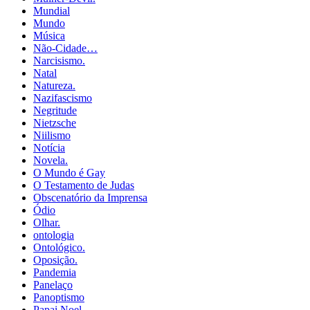
Mundial
Mundo
Música
Não-Cidade…
Narcisismo.
Natal
Natureza.
Nazifascismo
Negritude
Nietzsche
Niilismo
Notícia
Novela.
O Mundo é Gay
O Testamento de Judas
Obscenatório da Imprensa
Ódio
Olhar.
ontologia
Ontológico.
Oposição.
Pandemia
Panelaço
Panoptismo
Papai Noel