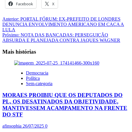
Facebook
X
Navegação
Anterior:
PORTAL FÓRUM: EX-PREFEITO DE LONDRES
DENUNCIA ENVOLVIMENTO AMERICANO EM CAÇA A
de
LULA
artigos
Próximo:
NOTA DAS BANCADAS: PERSEGUIÇÃO
ABSURDA E PLANEJADA CONTRA JAQUES WAGNER
Mais histórias
Democracia
Política
Sem-categoria
MORAES PROIBIU QUE OS DEPUTADOS DO
PL, OS DESATINADOS DA OBJETIVIDADE,
MANTIVESSEM ACAMPAMENTO NA FRENTE
DO STF
afinsophia
26/07/2025
0