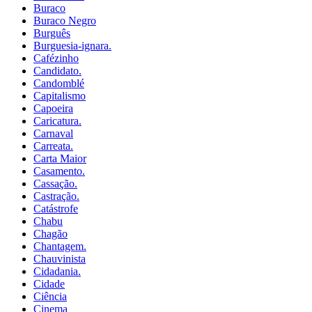
Buraco
Buraco Negro
Burguês
Burguesia-ignara.
Cafézinho
Candidato.
Candomblé
Capitalismo
Capoeira
Caricatura.
Carnaval
Carreata.
Carta Maior
Casamento.
Cassação.
Castração.
Catástrofe
Chabu
Chagão
Chantagem.
Chauvinista
Cidadania.
Cidade
Ciência
Cinema