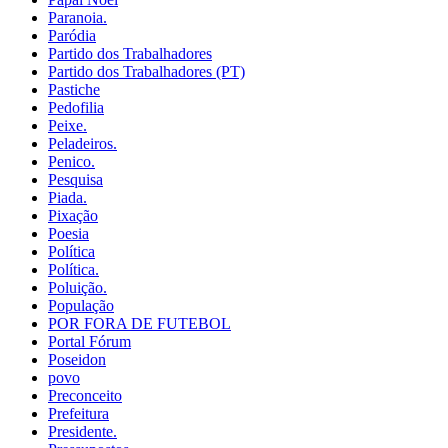
Paranoia.
Paródia
Partido dos Trabalhadores
Partido dos Trabalhadores (PT)
Pastiche
Pedofilia
Peixe.
Peladeiros.
Penico.
Pesquisa
Piada.
Pixação
Poesia
Política
Política.
Poluição.
População
POR FORA DE FUTEBOL
Portal Fórum
Poseidon
povo
Preconceito
Prefeitura
Presidente.