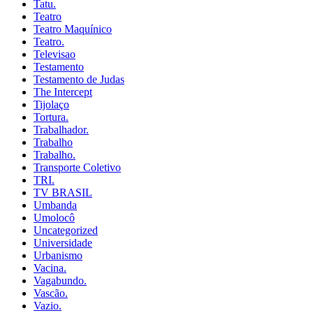
Tatu.
Teatro
Teatro Maquínico
Teatro.
Televisao
Testamento
Testamento de Judas
The Intercept
Tijolaço
Tortura.
Trabalhador.
Trabalho
Trabalho.
Transporte Coletivo
TRI.
TV BRASIL
Umbanda
Umolocô
Uncategorized
Universidade
Urbanismo
Vacina.
Vagabundo.
Vascão.
Vazio.