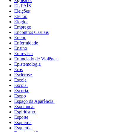
Egoísmo.
EL PAÍS
Eleições
Eleitor.
Elogio.
Emprego
Encontros Casuais
Enem.
Enfermidade
Ensino
Entrevista
Enunciado de Violência
Epistemologia
Eros
Esclerose.
Escola
Escola.
Escória.
Esopo
Espaço da Aparência.
Esperança.
Espiritismo.
Esporte
Esquerda
Esquerda.