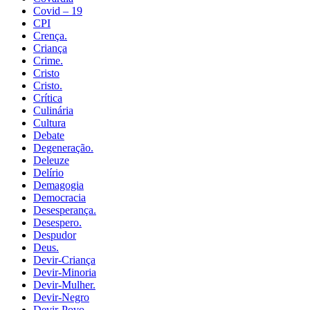
Covid – 19
CPI
Crença.
Criança
Crime.
Cristo
Cristo.
Crítica
Culinária
Cultura
Debate
Degeneração.
Deleuze
Delírio
Demagogia
Democracia
Desesperança.
Desespero.
Despudor
Deus.
Devir-Criança
Devir-Minoria
Devir-Mulher.
Devir-Negro
Devir-Povo