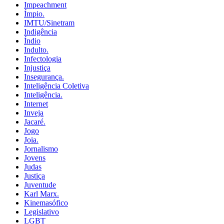
Impeachment
Ímpio.
IMTU/Sinetram
Indigência
Índio
Indulto.
Infectologia
Injustiça
Insegurança.
Inteligência Coletiva
Inteligência.
Internet
Inveja
Jacaré.
Jogo
Joia.
Jornalismo
Jovens
Judas
Justiça
Juventude
Karl Marx.
Kinemasófico
Legislativo
LGBT