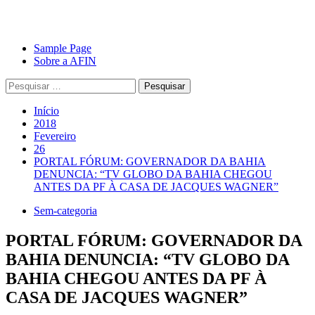
Avançar
Primary
Sample Page
para
Menu
Sobre a AFIN
o
Pesquisar
conteúdo
por:
Início
2018
Fevereiro
26
PORTAL FÓRUM: GOVERNADOR DA BAHIA
DENUNCIA: “TV GLOBO DA BAHIA CHEGOU
ANTES DA PF À CASA DE JACQUES WAGNER”
Sem-categoria
PORTAL FÓRUM: GOVERNADOR DA
BAHIA DENUNCIA: “TV GLOBO DA
BAHIA CHEGOU ANTES DA PF À
CASA DE JACQUES WAGNER”