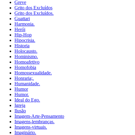
Greve
Grito dos Excluídos
Grito dos Excluídos.
Guattari
Harmonia.
Herói
Hip-Hop
Hipocrisia.
Historia
Holocausto.
Hominismo.
Homoafetivo
Homofobia
Homossexualidade.
Honraria;.
Humanidade.
Humor
Humor.
Ideal do Ego.
Igreja
Ilusão
Imagem-Arte-Pensamento
Imagens-lembranças.
Imagens-virtuais.
Imaginário.