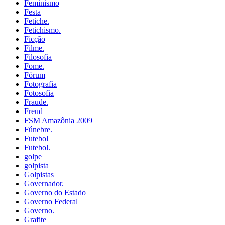
Feminismo
Festa
Fetiche.
Fetichismo.
Ficção
Filme.
Filosofia
Fome.
Fórum
Fotografia
Fotosofia
Fraude.
Freud
FSM Amazônia 2009
Fúnebre.
Futebol
Futebol.
golpe
golpista
Golpistas
Governador.
Governo do Estado
Governo Federal
Governo.
Grafite