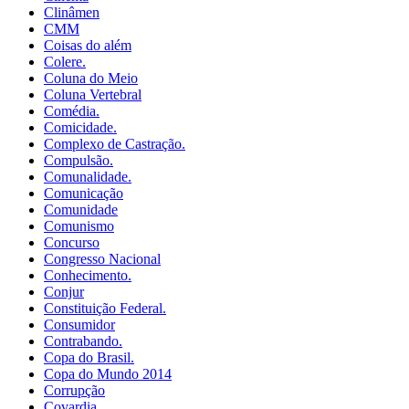
Clinâmen
CMM
Coisas do além
Colere.
Coluna do Meio
Coluna Vertebral
Comédia.
Comicidade.
Complexo de Castração.
Compulsão.
Comunalidade.
Comunicação
Comunidade
Comunismo
Concurso
Congresso Nacional
Conhecimento.
Conjur
Constituição Federal.
Consumidor
Contrabando.
Copa do Brasil.
Copa do Mundo 2014
Corrupção
Covardia