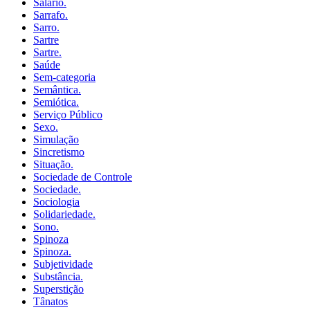
Salário.
Sarrafo.
Sarro.
Sartre
Sartre.
Saúde
Sem-categoria
Semântica.
Semiótica.
Serviço Público
Sexo.
Simulação
Sincretismo
Situação.
Sociedade de Controle
Sociedade.
Sociologia
Solidariedade.
Sono.
Spinoza
Spinoza.
Subjetividade
Substância.
Superstição
Tânatos