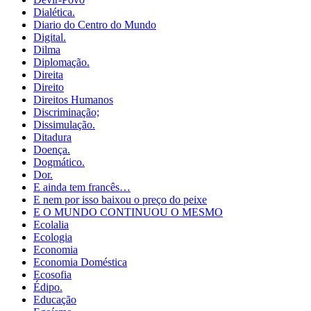
Dialética.
Diario do Centro do Mundo
Digital.
Dilma
Diplomação.
Direita
Direito
Direitos Humanos
Discriminação;
Dissimulação.
Ditadura
Doença.
Dogmático.
Dor.
E ainda tem francês…
E nem por isso baixou o preço do peixe
E O MUNDO CONTINUOU O MESMO
Ecolalia
Ecologia
Economia
Economia Doméstica
Ecosofia
Édipo.
Educação