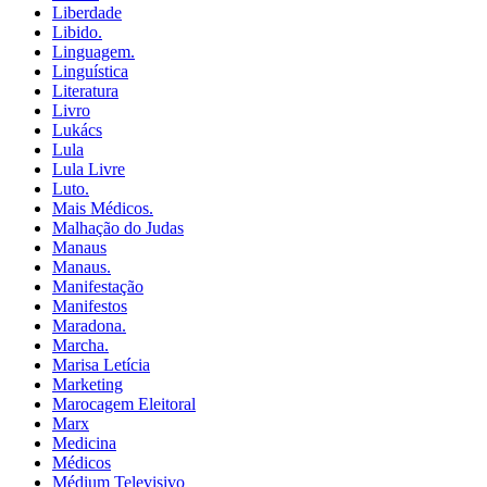
Liberdade
Libido.
Linguagem.
Linguística
Literatura
Livro
Lukács
Lula
Lula Livre
Luto.
Mais Médicos.
Malhação do Judas
Manaus
Manaus.
Manifestação
Manifestos
Maradona.
Marcha.
Marisa Letícia
Marketing
Marocagem Eleitoral
Marx
Medicina
Médicos
Médium Televisivo