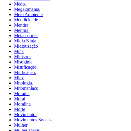
Medo.
Megalomania.
Meio Ambiente
Mendicidade.
Mentira
Mentira.
Metaesporte.
Mídia Ninja
Midiotização
Mina
Ministro.
Misoginia.
Mistificação.
Mitificação.
Mito.
Mitologia.
Mitomaníaco.
Moradia
Moral
Moralina
Morte
Movimento.
Movimentos Sociais
Mulher
Mulher-Devir.