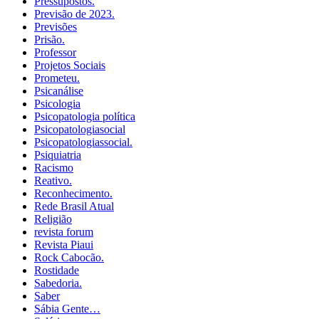
Pressupostos.
Previsão de 2023.
Previsões
Prisão.
Professor
Projetos Sociais
Prometeu.
Psicanálise
Psicologia
Psicopatologia política
Psicopatologiasocial
Psicopatologiassocial.
Psiquiatria
Racismo
Reativo.
Reconhecimento.
Rede Brasil Atual
Religião
revista forum
Revista Piaui
Rock Cabocão.
Rostidade
Sabedoria.
Saber
Sábia Gente…