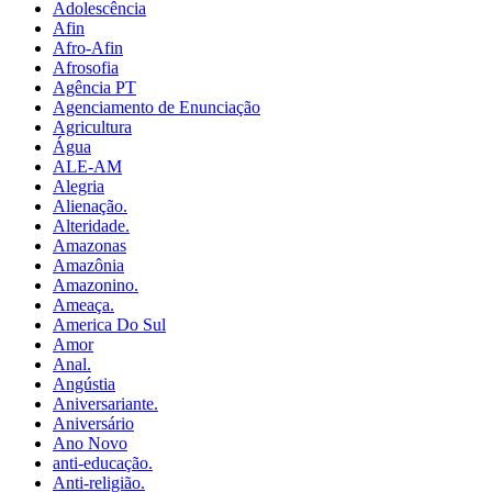
Adolescência
Afin
Afro-Afin
Afrosofia
Agência PT
Agenciamento de Enunciação
Agricultura
Água
ALE-AM
Alegria
Alienação.
Alteridade.
Amazonas
Amazônia
Amazonino.
Ameaça.
America Do Sul
Amor
Anal.
Angústia
Aniversariante.
Aniversário
Ano Novo
anti-educação.
Anti-religião.