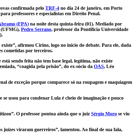
ovas confirmada pelo
TRF-4
no dia 24 de janeiro, em Porto
ara professores e especialistas em Direito Penal.
Abramo (FPA)
na noite desta quinta-feira (01). Mediado por
is (UFMG),
Pedro Serrano
, professor da Pontifícia Universidade
).
o existe”, afirmou Cirino, logo no inicio do debate. Para ele, dada
es cometidas por terceiros.
tá sendo feita não tem base legal, legítima, não existe
miada, “coagida pela prisão”, do ex-sócio da
OAS
, Léo
penal de exceção porque comparece só na roupagem e maquiagem
e se usou para condenar Lula é cheio de imaginação e pouco
tizou”. O professor pontua ainda que o juiz
Sérgio Moro
se viu
 juízes viraram guerreiros”, lamentou. Ao final de sua fala,