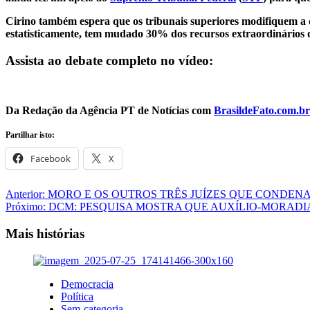
Cirino também espera que os tribunais superiores modifiquem a
estatisticamente, tem mudado 30% dos recursos extraordinários 
Assista ao debate completo no vídeo:
Da Redação da Agência PT de Notícias com
BrasildeFato.com.br
Partilhar isto:
Facebook
X
Navegação
Anterior:
MORO E OS OUTROS TRÊS JUÍZES QUE CONDEN
Próximo:
DCM: PESQUISA MOSTRA QUE AUXÍLIO-MORADI
de
artigos
Mais histórias
Democracia
Política
Sem-categoria