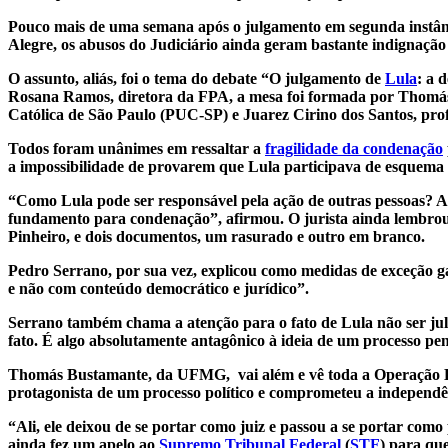
Pouco mais de uma semana após o julgamento em segunda instân
Alegre, os abusos do Judiciário ainda geram bastante indignação 
O assunto, aliás, foi o tema do debate “O julgamento de
Lula
: a 
Rosana Ramos, diretora da FPA, a mesa foi formada por Thomá
Católica de São Paulo (PUC-SP) e Juarez Cirino dos Santos, pro
Todos foram unânimes em ressaltar a
fragilidade da condenação
a impossibilidade de provarem que Lula participava de esquema
“Como Lula pode ser responsável pela ação de outras pessoas? A re
fundamento para condenação”, afirmou. O jurista ainda lembrou
Pinheiro, e dois documentos, um rasurado e outro em branco.
Pedro Serrano, por sua vez, explicou como medidas de exceção
e não com conteúdo democrático e jurídico”.
Serrano também chama a atenção para o fato de Lula não ser jul
fato. É algo absolutamente antagônico à ideia de um processo pen
Thomás Bustamante, da UFMG, vai além e vê toda a Operação Lav
protagonista de um processo político e comprometeu a independên
“Ali, ele deixou de se portar como juiz e passou a se portar com
ainda fez um apelo ao
Supremo Tribunal Federal
(
STF
) para qu