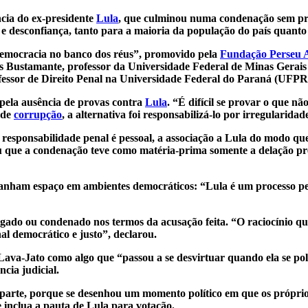
cia do ex-presidente
Lula
, que culminou numa condenação sem pr
e desconfiança, tanto para a maioria da população do país quanto p
democracia no banco dos réus”, promovido pela
Fundação Perseu 
s Bustamante, professor da Universidade Federal de Minas Gera
fessor de Direito Penal na Universidade Federal do Paraná (UFPR
pela ausência de provas contra
Lula
. “É difícil se provar o que nã
 de
corrupção
, a alternativa foi responsabilizá-lo por irregularidad
sponsabilidade penal é pessoal, a associação a Lula do modo que es
 que a condenação teve como matéria-prima somente a delação pre
 ganham espaço em ambientes democráticos: “Lula é um processo 
gado ou condenado nos termos da acusação feita. “O raciocínio qu
al democrático e justo”, declarou.
a-Jato como algo que “passou a se desvirtuar quando ela se poli
cia judicial.
o parte, porque se desenhou um momento político em que os próprios
e inclua a pauta de Lula para votação.