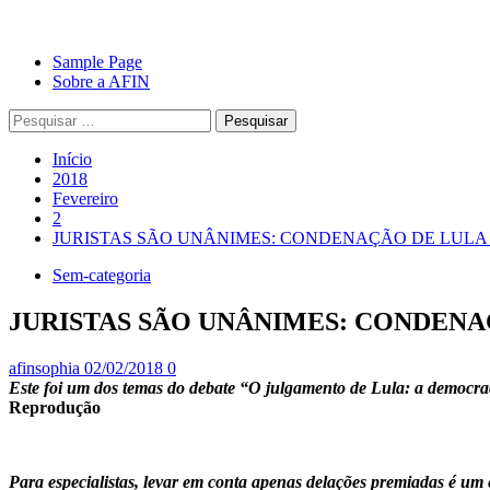
Avançar
Primary
Sample Page
para
Menu
Sobre a AFIN
o
Pesquisar
conteúdo
por:
Início
2018
Fevereiro
2
JURISTAS SÃO UNÂNIMES: CONDENAÇÃO DE LULA 
Sem-categoria
JURISTAS SÃO UNÂNIMES: CONDENA
afinsophia
02/02/2018
0
Este foi um dos temas do debate “O julgamento de Lula: a democr
Reprodução
Para especialistas, levar em conta apenas delações premiadas é um 