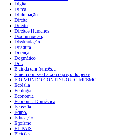
Digital.
Dilma
Diplomação.
Direita
Direito
Direitos Humanos
Discriminação;
Dissimulação.
Ditadura
Doença.
Dogmático.
Dor.
E ainda tem francês…
E nem por isso baixou o preço do peixe
E O MUNDO CONTINUOU O MESMO
Ecolalia
Ecologia
Economia
Economia Doméstica
Ecosofia
Édipo.
Educação
Egoísmo.
EL PAÍS
Eleições