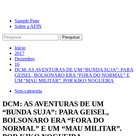
Avançar
Primary
Sample Page
para
Menu
Sobre a AFIN
o
Pesquisar
conteúdo
por:
Início
2017
Dezembro
16
DCM: AS AVENTURAS DE UM “BUNDA SUJA”: PARA
GEISEL, BOLSONARO ERA “FORA DO NORMAL” E
UM “MAU MILITAR”. POR KIKO NOGUEIRA
Sem-categoria
DCM: AS AVENTURAS DE UM
“BUNDA SUJA”: PARA GEISEL,
BOLSONARO ERA “FORA DO
NORMAL” E UM “MAU MILITAR”.