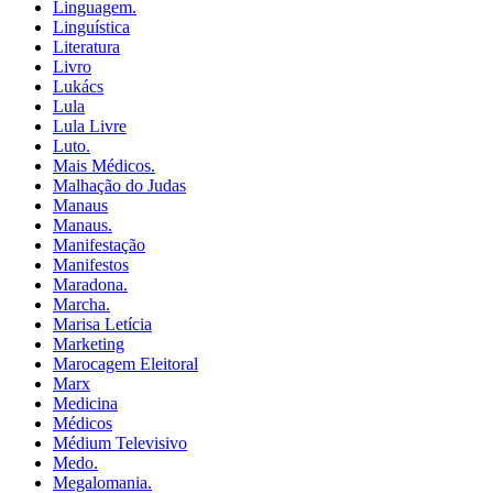
Linguagem.
Linguística
Literatura
Livro
Lukács
Lula
Lula Livre
Luto.
Mais Médicos.
Malhação do Judas
Manaus
Manaus.
Manifestação
Manifestos
Maradona.
Marcha.
Marisa Letícia
Marketing
Marocagem Eleitoral
Marx
Medicina
Médicos
Médium Televisivo
Medo.
Megalomania.