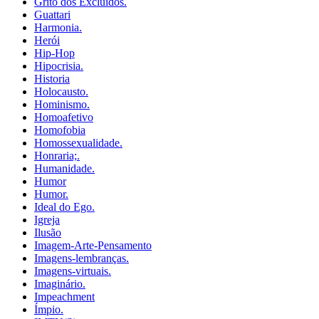
Grito dos Excluídos.
Guattari
Harmonia.
Herói
Hip-Hop
Hipocrisia.
Historia
Holocausto.
Hominismo.
Homoafetivo
Homofobia
Homossexualidade.
Honraria;.
Humanidade.
Humor
Humor.
Ideal do Ego.
Igreja
Ilusão
Imagem-Arte-Pensamento
Imagens-lembranças.
Imagens-virtuais.
Imaginário.
Impeachment
Ímpio.