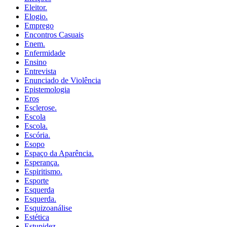
Eleitor.
Elogio.
Emprego
Encontros Casuais
Enem.
Enfermidade
Ensino
Entrevista
Enunciado de Violência
Epistemologia
Eros
Esclerose.
Escola
Escola.
Escória.
Esopo
Espaço da Aparência.
Esperança.
Espiritismo.
Esporte
Esquerda
Esquerda.
Esquizoanálise
Estética
Estupidez.