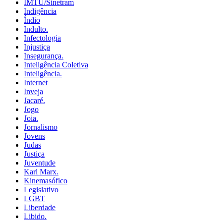
IMTU/Sinetram
Indigência
Índio
Indulto.
Infectologia
Injustiça
Insegurança.
Inteligência Coletiva
Inteligência.
Internet
Inveja
Jacaré.
Jogo
Joia.
Jornalismo
Jovens
Judas
Justiça
Juventude
Karl Marx.
Kinemasófico
Legislativo
LGBT
Liberdade
Libido.