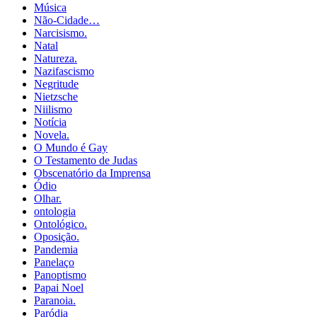
Música
Não-Cidade…
Narcisismo.
Natal
Natureza.
Nazifascismo
Negritude
Nietzsche
Niilismo
Notícia
Novela.
O Mundo é Gay
O Testamento de Judas
Obscenatório da Imprensa
Ódio
Olhar.
ontologia
Ontológico.
Oposição.
Pandemia
Panelaço
Panoptismo
Papai Noel
Paranoia.
Paródia