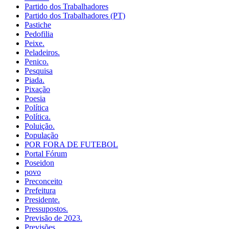
Partido dos Trabalhadores
Partido dos Trabalhadores (PT)
Pastiche
Pedofilia
Peixe.
Peladeiros.
Penico.
Pesquisa
Piada.
Pixação
Poesia
Política
Política.
Poluição.
População
POR FORA DE FUTEBOL
Portal Fórum
Poseidon
povo
Preconceito
Prefeitura
Presidente.
Pressupostos.
Previsão de 2023.
Previsões