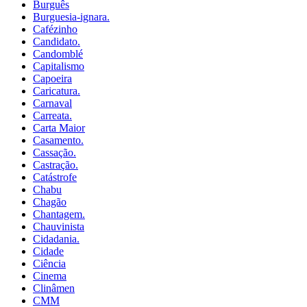
Burguês
Burguesia-ignara.
Cafézinho
Candidato.
Candomblé
Capitalismo
Capoeira
Caricatura.
Carnaval
Carreata.
Carta Maior
Casamento.
Cassação.
Castração.
Catástrofe
Chabu
Chagão
Chantagem.
Chauvinista
Cidadania.
Cidade
Ciência
Cinema
Clinâmen
CMM