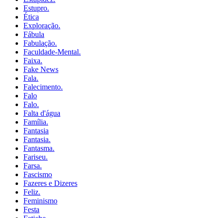
Estupro.
Ética
Exploração.
Fábula
Fabulação.
Faculdade-Mental.
Faixa.
Fake News
Fala.
Falecimento.
Falo
Falo.
Falta d'água
Família.
Fantasia
Fantasia.
Fantasma.
Fariseu.
Farsa.
Fascismo
Fazeres e Dizeres
Feliz.
Feminismo
Festa