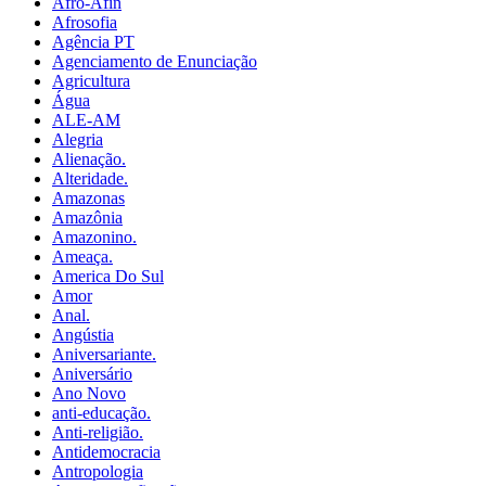
Afro-Afin
Afrosofia
Agência PT
Agenciamento de Enunciação
Agricultura
Água
ALE-AM
Alegria
Alienação.
Alteridade.
Amazonas
Amazônia
Amazonino.
Ameaça.
America Do Sul
Amor
Anal.
Angústia
Aniversariante.
Aniversário
Ano Novo
anti-educação.
Anti-religião.
Antidemocracia
Antropologia