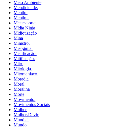
Meio Ambiente
Mendicidade.
Mentira
Mentira.
Metaesporte.
Mídia Ninja
Midiotização
Mina
Ministro.
Misoginia.
Mistificação.
Mitificação.
Mito.
Mitologia.
Mitomaníaco.
Moradia
Moral
Moralina
Morte
Movimento.
Movimentos Sociais
Mulher
Mulher-Devir.
Mundial
Mundo