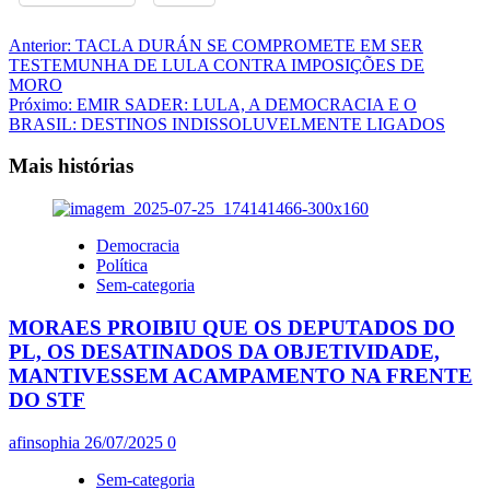
Navegação
Anterior:
TACLA DURÁN SE COMPROMETE EM SER
TESTEMUNHA DE LULA CONTRA IMPOSIÇÕES DE
de
MORO
artigos
Próximo:
EMIR SADER: LULA, A DEMOCRACIA E O
BRASIL: DESTINOS INDISSOLUVELMENTE LIGADOS
Mais histórias
Democracia
Política
Sem-categoria
MORAES PROIBIU QUE OS DEPUTADOS DO
PL, OS DESATINADOS DA OBJETIVIDADE,
MANTIVESSEM ACAMPAMENTO NA FRENTE
DO STF
afinsophia
26/07/2025
0
Sem-categoria