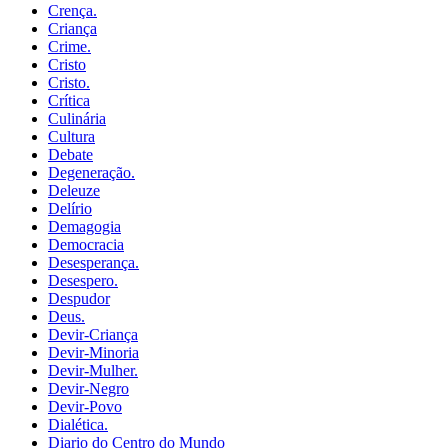
Crença.
Criança
Crime.
Cristo
Cristo.
Crítica
Culinária
Cultura
Debate
Degeneração.
Deleuze
Delírio
Demagogia
Democracia
Desesperança.
Desespero.
Despudor
Deus.
Devir-Criança
Devir-Minoria
Devir-Mulher.
Devir-Negro
Devir-Povo
Dialética.
Diario do Centro do Mundo