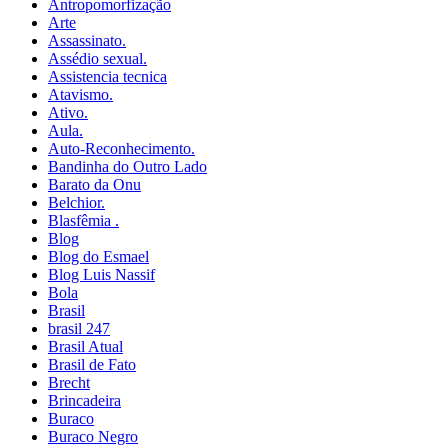
Antropomorfização
Arte
Assassinato.
Assédio sexual.
Assistencia tecnica
Atavismo.
Ativo.
Aula.
Auto-Reconhecimento.
Bandinha do Outro Lado
Barato da Onu
Belchior.
Blasfêmia .
Blog
Blog do Esmael
Blog Luis Nassif
Bola
Brasil
brasil 247
Brasil Atual
Brasil de Fato
Brecht
Brincadeira
Buraco
Buraco Negro