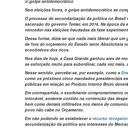
Sem eleições livres, o golpe antidemocrático se co
O processo de secundarização da política no Brasil
ascensão do governo Temer, em 2016. Na época da e
vencedor nas eleições fraudadas da fase experimenta
Dessa forma, dizia-se que nada mais liberal que um
de fora do orçamento do Estado tanto Absolutista 
econômicos dos ricos.
Nos dias de hoje, a Casa Grande ganhou ares de mode
se esforçado muito para subordinar, cada vez mais, 
Nesse sentido, percebe-se, por exemplo, como a
Eme
como os próximos cinco mandados presidenciais es
públicas em relação ao Produto Interno Bruto deverã
Em contrapartida, o exorbitante comprometimento 
intocável, somente contido na contenção das despe
bem como demais infiltrados nos meios de comunicaçã
povo não cabe no Orçamento.
Em não podendo se estabelecer o
recurso revogatór
secundarização da política aos interesses do Mercad