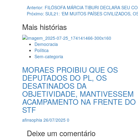
Navegação
Anterior:
FILÓSOFA MÁRCIA TIBURI DECLARA SEU 
Próximo:
SUL21: ‘EM MUITOS PAÍSES CIVILIZADOS,
de
Mais histórias
artigos
Democracia
Política
Sem-categoria
MORAES PROIBIU QUE OS
DEPUTADOS DO PL, OS
DESATINADOS DA
OBJETIVIDADE, MANTIVESSEM
ACAMPAMENTO NA FRENTE DO
STF
afinsophia
26/07/2025
0
Deixe um comentário