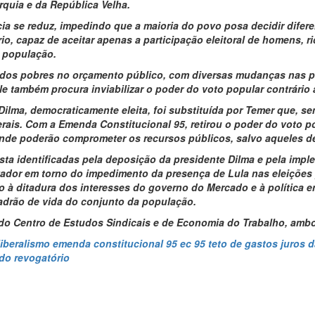
quia e da República Velha.
cia se reduz, impedindo que a maioria do povo posa decidir dife
io, capaz de aceitar apenas a participação eleitoral de homens, r
a população.
dos pobres no orçamento público, com diversas mudanças nas pol
 ele também procura inviabilizar o poder do voto popular contrári
ilma, democraticamente eleita, foi substituída por Temer que, se
erais. Com a Emenda Constitucional 95, retirou o poder do voto 
r onde poderão comprometer os recursos públicos, salvo aqueles d
a identificadas pela deposição da presidente Dilma e pela imple
vador em torno do impedimento da presença de Lula nas eleições p
do à ditadura dos interesses do governo do Mercado e à polític
drão de vida do conjunto da população.
 do Centro de Estudos Sindicais e de Economia do Trabalho, amb
iberalismo
emenda constitucional 95
ec 95
teto de gastos
juros d
do revogatório