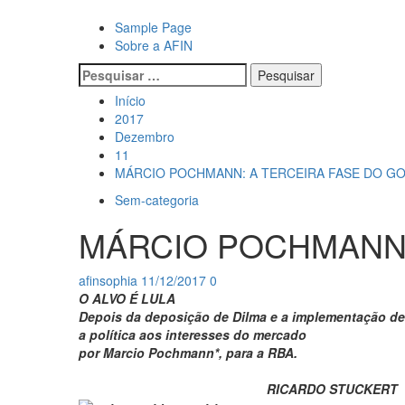
Avançar
para
Primary
Sample Page
o
Menu
Sobre a AFIN
conteúdo
Pesquisar
por:
Início
2017
Dezembro
11
MÁRCIO POCHMANN: A TERCEIRA FASE DO GO
Sem-categoria
MÁRCIO POCHMANN:
afinsophia
11/12/2017
0
O ALVO É LULA
Depois da deposição de Dilma e a implementação de 
a política aos interesses do mercado
por Marcio Pochmann*, para a RBA.
RICARDO STUCKERT