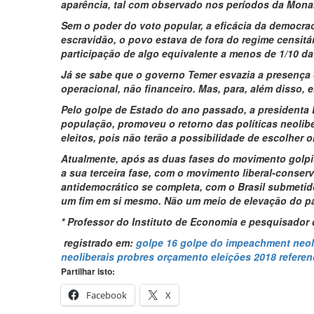
aparência, tal com observado nos períodos da Monar
Sem o poder do voto popular, a eficácia da democra
escravidão, o povo estava de fora do regime censitár
participação de algo equivalente a menos de 1/10 d
Já se sabe que o governo Temer esvazia a presença 
operacional, não financeiro. Mas, para, além disso,
Pelo golpe de Estado do ano passado, a presidenta D
população, promoveu o retorno das políticas neolib
eleitos, pois não terão a possibilidade de escolhe
Atualmente, após as duas fases do movimento golpist
a sua terceira fase, com o movimento liberal-conser
antidemocrático se completa, com o Brasil submeti
um fim em si mesmo. Não um meio de elevação do pa
* Professor do Instituto de Economia e pesquisador
registrado em:
golpe 16
golpe do impeachment
neol
neoliberais
probres
orçamento
eleições 2018
referen
Partilhar isto:
Facebook
X