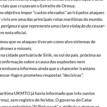
rciais que cruzavam o Estreito de Ormuz.
 objetivo impor “custos elevados” ao Irã pelos ataques
 civis em uma das principais rotas marítimas do mundo.
 perigosa e que representa uma clara violação do cessar-
m nota oficial.
rmou que os ataques tiveram como alvo sistemas de
 drones e mísseis.
na cidade portuária de Sirik, no sul do país, próxima ao
 confirmação sobre a causa das explosões nem
 emissora informou ainda que o chanceler iraniano
essar-fogo e prometeu respostas “decisivas”.
marítima UKMTO já havia informado que três navios
Ormuz, sem registro de feridos. O governo do Catar
ra o petroleiro “Al Rekayyat” e atribuiu o ataque ao