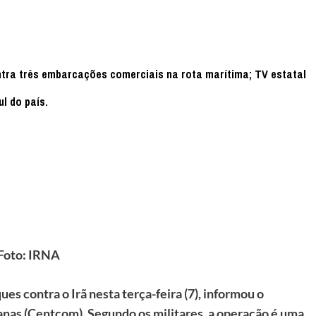
tra três embarcações comerciais na rota marítima; TV estatal
l do país.
Foto: IRNA
s contra o Irã nesta terça-feira (7), informou o
as (Centcom). Segundo os militares, a operação é uma