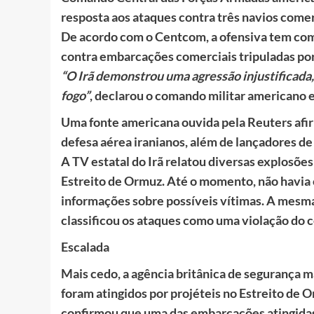
resposta aos ataques contra três navios come
De acordo com o Centcom, a ofensiva tem como
contra embarcações comerciais tripuladas por
“O Irã demonstrou uma agressão injustificada,
fogo”
, declarou o comando militar americano e
Uma fonte americana ouvida pela Reuters afi
defesa aérea iranianos, além de lançadores de
A TV estatal do Irã relatou diversas explosões 
Estreito de Ormuz. Até o momento, não havia
informações sobre possíveis vítimas. A mesma
classificou os ataques como uma violação do c
Escalada
Mais cedo, a agência britânica de segurança 
foram atingidos por projéteis no Estreito de 
confirmou que uma das embarcações atingidas e