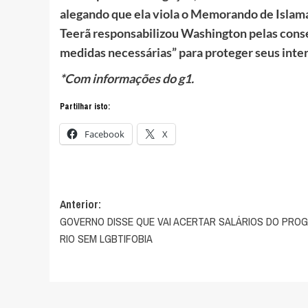
alegando que ela viola o Memorando de Islamab
Teerã responsabilizou Washington pelas cons
medidas necessárias” para proteger seus inter
*Com informações do g1.
Partilhar isto:
Facebook
X
Navegação
Anterior:
GOVERNO DISSE QUE VAI ACERTAR SALÁRIOS DO PRO
de
RIO SEM LGBTIFOBIA
artigos