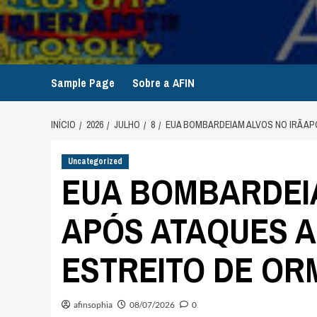
Avançar
para
o
conteúdo
Sample Page
Sobre a AFIN
INÍCIO
2026
JULHO
8
EUA BOMBARDEIAM ALVOS NO IRÃ AP
Uncategorized
EUA BOMBARDEIA
APÓS ATAQUES A
ESTREITO DE OR
afinsophia
08/07/2026
0