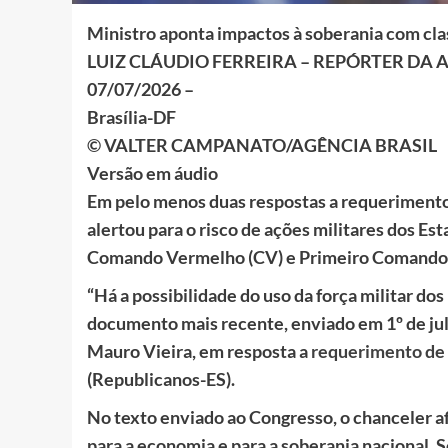
Ministro aponta impactos à soberania com cla
LUIZ CLÁUDIO FERREIRA – REPÓRTER DA 
07/07/2026 –
Brasília-DF
© VALTER CAMPANATO/AGÊNCIA BRASIL
Versão em áudio
Em pelo menos duas respostas a requerimento
alertou para o risco de ações militares dos Es
Comando Vermelho (CV) e Primeiro Comando d
“Há a possibilidade do uso da força militar dos 
documento mais recente, enviado em 1º de jul
Mauro Vieira, em resposta a
requerimento de 
(Republicanos-ES).
No texto enviado ao Congresso, o chanceler af
para a economia e para a soberania nacional.