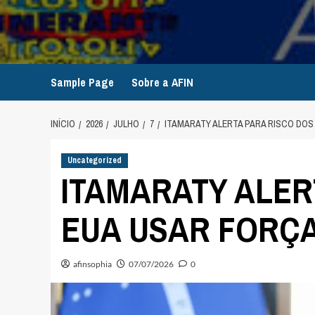
Avançar
para
o
conteúdo
Sample Page
Sobre a AFIN
INÍCIO
2026
JULHO
7
ITAMARATY ALERTA PARA RISCO DOS 
Uncategorized
ITAMARATY ALER
EUA USAR FORÇA
afinsophia
07/07/2026
0