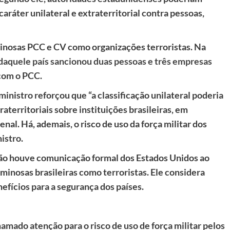
caráter unilateral e extraterritorial contra pessoas,
minosas PCC e CV como organizações terroristas. Na
aquele país sancionou duas pessoas e três empresas
 com o PCC.
ministro reforçou que “a classificação unilateral poderia
aterritoriais sobre instituições brasileiras, em
enal. Há, ademais, o risco de uso da força militar dos
istro.
ão houve comunicação formal dos Estados Unidos ao
iminosas brasileiras como terroristas. Ele considera
efícios para a segurança dos países.
hamado atenção para o risco de uso de força militar pelos