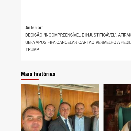
Navegação
Anterior:
DECISÃO “INCOMPREENSÍVEL E INJUSTIFICÁVEL”, AFIR
de
UEFA APÓS FIFA CANCELAR CARTÃO VERMELHO A PEDI
artigos
TRUMP
Mais histórias