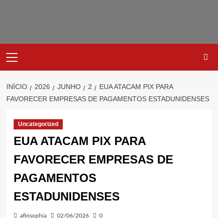
Avançar
para
o
conteúdo
Primary
Menu
INÍCIO
2026
JUNHO
2
EUA ATACAM PIX PARA
FAVORECER EMPRESAS DE PAGAMENTOS ESTADUNIDENSES
Uncategorized
EUA ATACAM PIX PARA
FAVORECER EMPRESAS DE
PAGAMENTOS
ESTADUNIDENSES
afinsophia
02/06/2026
0