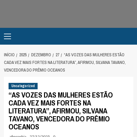
Avançar
para
o
conteúdo
Primary
Menu
INÍCIO
2025
DEZEMBRO
27
“AS VOZES DAS MULHERES ESTÃO
CADA VEZ MAIS FORTES NA LITERATURA”, AFIRMOU, SILVANA TAVANO,
VENCEDORA DO PRÊMIO OCEANOS
Uncategorized
“AS VOZES DAS MULHERES ESTÃO
CADA VEZ MAIS FORTES NA
LITERATURA”, AFIRMOU, SILVANA
TAVANO, VENCEDORA DO PRÊMIO
OCEANOS
afinsophia
27/12/2025
0