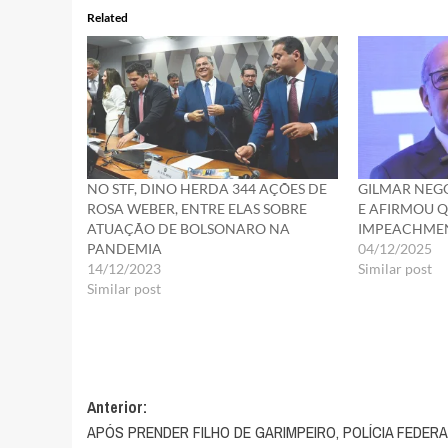
Related
NO STF, DINO HERDA 344 AÇÕES DE
GILMAR NEG
ROSA WEBER, ENTRE ELAS SOBRE
E AFIRMOU Q
ATUAÇÃO DE BOLSONARO NA
IMPEACHME
PANDEMIA
04/12/2025
14/12/2023
Similar post
Similar post
Navegação
Anterior:
APÓS PRENDER FILHO DE GARIMPEIRO, POLÍCIA FEDERA
de