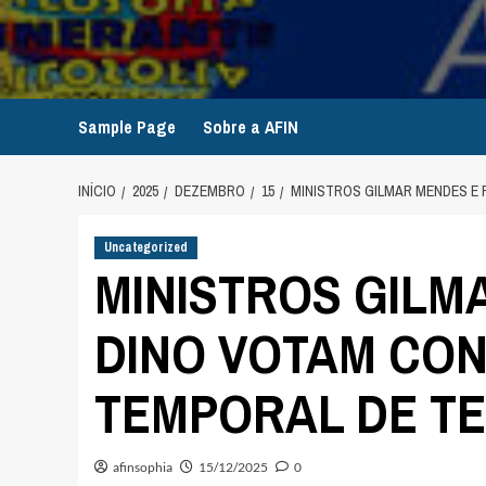
Avançar
para
o
conteúdo
Sample Page
Sobre a AFIN
INÍCIO
2025
DEZEMBRO
15
MINISTROS GILMAR MENDES E
Uncategorized
MINISTROS GILM
DINO VOTAM CO
TEMPORAL DE TE
afinsophia
15/12/2025
0