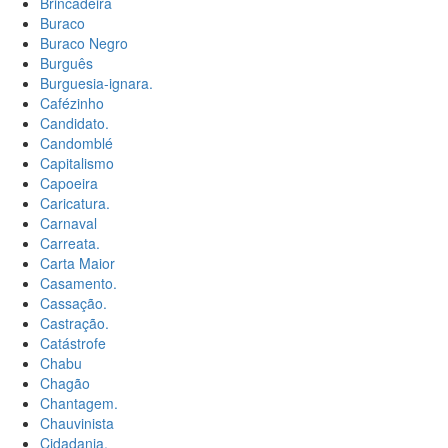
Brincadeira
Buraco
Buraco Negro
Burguês
Burguesia-ignara.
Cafézinho
Candidato.
Candomblé
Capitalismo
Capoeira
Caricatura.
Carnaval
Carreata.
Carta Maior
Casamento.
Cassação.
Castração.
Catástrofe
Chabu
Chagão
Chantagem.
Chauvinista
Cidadania.