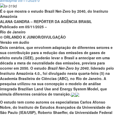
afinsophia
05/11/2025
0
É o que mostra o estudo Brazil Net-Zero by 2040, do Instituto
Amazônia
ALANA GANDRA – REPÓRTER DA AGÊNCIA BRASIL
Publicado em 05/11/2025 –
Rio de Janeiro
© ORLANDO K JUNIOR/DIVULGAÇÃO
Versão em áudio
Dois cenários, que envolvem adaptação de diferentes setores e
sua contribuição para a redução das emissões de gases de
efeito estufa (GEE), poderão levar o Brasil a antecipar em uma
década a meta de neutralidade das emissões, prevista para
ocorrer em 2050. O estudo
Brazil Net-Zero by 2040
, liderado pelo
Instituto Amazônia 4.0., foi divulgado nesta quarta-feira (5) na
Academia Brasileira de Ciências (ABC), no Rio de Janeiro. A
pesquisa utilizou na sua concepção o modelo de análise
integrada Brazilian Land Use and Energy System Model, que
simula diferentes cenários de transição.
O estudo tem como autores os especialistas Carlos Afonso
Nobre, do Instituto de Estudos Avançados da Universidade de
São Paulo (IEA/USP), Roberto Shaeffer, da Universidade Federal