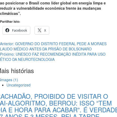
ao posicionar o Brasil como líder global em energia limpa e
reduzir a vulnerabilidade econômica frente às mudanças
climáticas”.
Partilhar isto:
Facebook
X
Navegação
Anterior:
GOVERNO DO DISTRITO FEDERAL PEDE A MORAES
LAUDO MÉDICO ANTES DA PRISÃO DE BOLSONARO
de
Próximo:
UNESCO FAZ RECOMENDAÇÃO INÉDITA PARA USO
artigos
ÉTICO DA NEUROTECNOLOGIA
ais histórias
Uncategorized
ACHADÃO, PROIBIDO DE VISITAR O
AI-ALGORITMO, BERROU: ISSO “TEM
IA E HORA PARA ACABAR”. É VERDAD
7 ANOS E 3 MESES, PELA TARDE