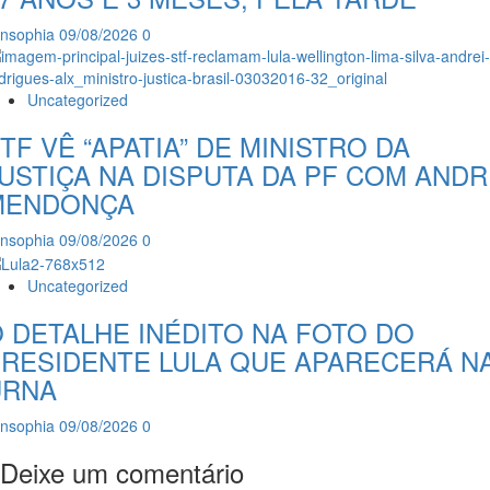
insophia
09/08/2026
0
Uncategorized
TF VÊ “APATIA” DE MINISTRO DA
USTIÇA NA DISPUTA DA PF COM ANDR
MENDONÇA
insophia
09/08/2026
0
Uncategorized
 DETALHE INÉDITO NA FOTO DO
RESIDENTE LULA QUE APARECERÁ N
URNA
insophia
09/08/2026
0
Deixe um comentário