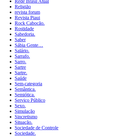
Rede Brasil Atual
Religião
revista forum
Revista Piaui
Rock Cabocão.
Rostidade
Sabedoria.
Saber
Sábia Gente…
Salário.
Sarrafo.
Sarro.
Sartre
Sartre.
Saúde
Sem-categoria
Semântica.
Semiótica.
Serviço Público
Sexo.
Simulação
Sincretismo
Situação.
Sociedade de Controle
Sociedade.