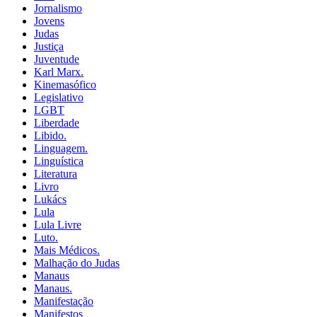
Jornalismo
Jovens
Judas
Justiça
Juventude
Karl Marx.
Kinemasófico
Legislativo
LGBT
Liberdade
Libido.
Linguagem.
Linguística
Literatura
Livro
Lukács
Lula
Lula Livre
Luto.
Mais Médicos.
Malhação do Judas
Manaus
Manaus.
Manifestação
Manifestos