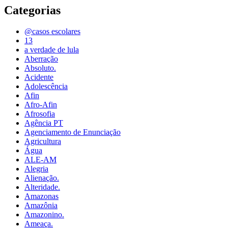
Categorias
@casos escolares
13
a verdade de lula
Aberração
Absoluto.
Acidente
Adolescência
Afin
Afro-Afin
Afrosofia
Agência PT
Agenciamento de Enunciação
Agricultura
Água
ALE-AM
Alegria
Alienação.
Alteridade.
Amazonas
Amazônia
Amazonino.
Ameaça.