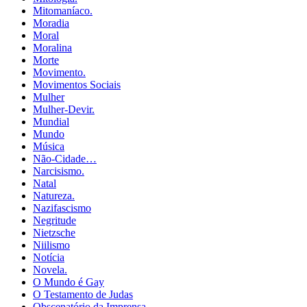
Mitomaníaco.
Moradia
Moral
Moralina
Morte
Movimento.
Movimentos Sociais
Mulher
Mulher-Devir.
Mundial
Mundo
Música
Não-Cidade…
Narcisismo.
Natal
Natureza.
Nazifascismo
Negritude
Nietzsche
Niilismo
Notícia
Novela.
O Mundo é Gay
O Testamento de Judas
Obscenatório da Imprensa