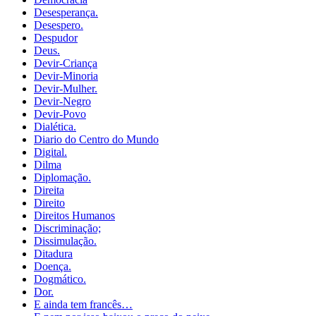
Desesperança.
Desespero.
Despudor
Deus.
Devir-Criança
Devir-Minoria
Devir-Mulher.
Devir-Negro
Devir-Povo
Dialética.
Diario do Centro do Mundo
Digital.
Dilma
Diplomação.
Direita
Direito
Direitos Humanos
Discriminação;
Dissimulação.
Ditadura
Doença.
Dogmático.
Dor.
E ainda tem francês…