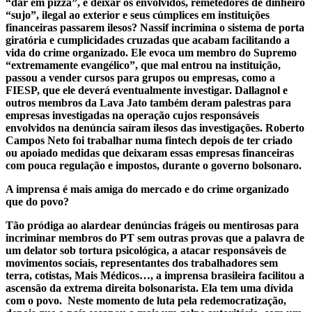
“dar em pizza”, e deixar os envolvidos, remetedores de dinheiro
“sujo”, ilegal ao exterior e seus cúmplices em instituições
financeiras passarem ilesos? Nassif incrimina o sistema de porta
giratória e cumplicidades cruzadas que acabam facilitando a
vida do crime organizado. Ele evoca um membro do Supremo
“extremamente evangélico”, que mal entrou na instituição,
passou a vender cursos para grupos ou empresas, como a
FIESP, que ele deverá eventualmente investigar. Dallagnol e
outros membros da Lava Jato também deram palestras para
empresas investigadas na operação cujos responsáveis
envolvidos na denúncia saíram ilesos das investigações. Roberto
Campos Neto foi trabalhar numa fintech depois de ter criado
ou apoiado medidas que deixaram essas empresas financeiras
com pouca regulação e impostos, durante o governo bolsonaro.
A imprensa é mais amiga do mercado e do crime organizado
que do povo?
Tão pródiga ao alardear denúncias frágeis ou mentirosas para
incriminar membros do PT sem outras provas que a palavra de
um delator sob tortura psicológica, a atacar responsáveis de
movimentos sociais, representantes dos trabalhadores sem
terra, cotistas, Mais Médicos…, a imprensa brasileira facilitou a
ascensão da extrema direita bolsonarista. Ela tem uma dívida
com o povo. Neste momento de luta pela redemocratização,