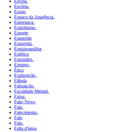
Escola.
Escória.
Esopo
Espaço da Aparência.
Esperança.
Espiritismo.
Esporte
Esquerda
Esquerda.
Esquizoanálise
Estética
Estupidez.
Estupro.
Ética
Exploração.
Fábula
Fabulação.
Faculdade-Mental.
Faixa.
Fake News
Fala.
Falecimento.
Falo
Falo.
Falta d'água