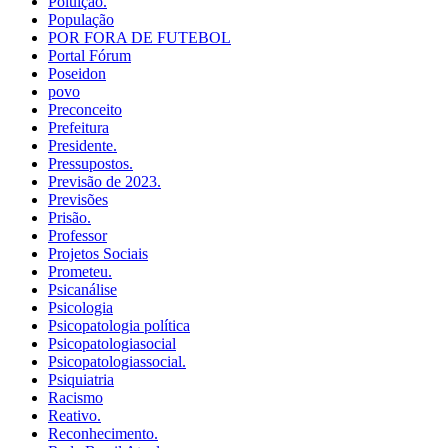
Poluição.
População
POR FORA DE FUTEBOL
Portal Fórum
Poseidon
povo
Preconceito
Prefeitura
Presidente.
Pressupostos.
Previsão de 2023.
Previsões
Prisão.
Professor
Projetos Sociais
Prometeu.
Psicanálise
Psicologia
Psicopatologia política
Psicopatologiasocial
Psicopatologiassocial.
Psiquiatria
Racismo
Reativo.
Reconhecimento.