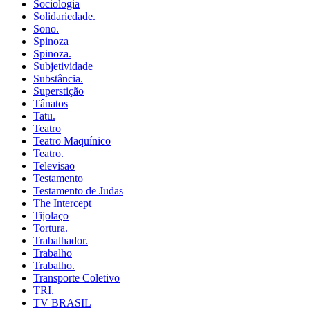
Sociologia
Solidariedade.
Sono.
Spinoza
Spinoza.
Subjetividade
Substância.
Superstição
Tânatos
Tatu.
Teatro
Teatro Maquínico
Teatro.
Televisao
Testamento
Testamento de Judas
The Intercept
Tijolaço
Tortura.
Trabalhador.
Trabalho
Trabalho.
Transporte Coletivo
TRI.
TV BRASIL