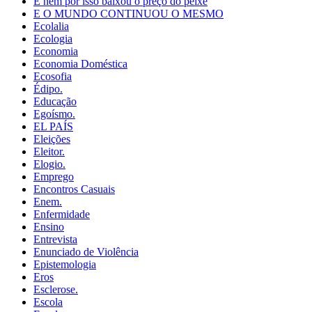
E nem por isso baixou o preço do peixe
E O MUNDO CONTINUOU O MESMO
Ecolalia
Ecologia
Economia
Economia Doméstica
Ecosofia
Édipo.
Educação
Egoísmo.
EL PAÍS
Eleições
Eleitor.
Elogio.
Emprego
Encontros Casuais
Enem.
Enfermidade
Ensino
Entrevista
Enunciado de Violência
Epistemologia
Eros
Esclerose.
Escola