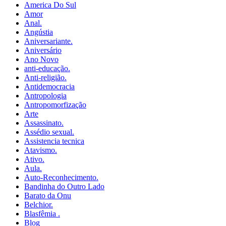
America Do Sul
Amor
Anal.
Angústia
Aniversariante.
Aniversário
Ano Novo
anti-educação.
Anti-religião.
Antidemocracia
Antropologia
Antropomorfização
Arte
Assassinato.
Assédio sexual.
Assistencia tecnica
Atavismo.
Ativo.
Aula.
Auto-Reconhecimento.
Bandinha do Outro Lado
Barato da Onu
Belchior.
Blasfêmia .
Blog