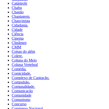
Catástrofe
Chabu
Chagão
Chantagem.
Chauvinista
Cidadania.
Cidade
Ciência
Cinema
Clinâmen
CMM
Coisas do além
Colere.
Coluna do Meio
Coluna Vertebral
Comédia.
Comicidade.
Complexo de Castração.
Compulsão.
Comunalidade.
Comunicação
Comunidade
Comunismo
Concurso
Congresso Nacional