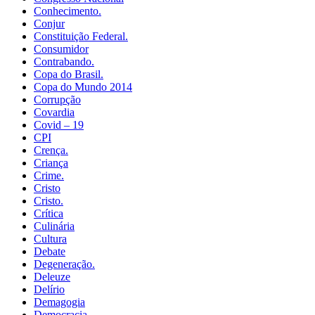
Conhecimento.
Conjur
Constituição Federal.
Consumidor
Contrabando.
Copa do Brasil.
Copa do Mundo 2014
Corrupção
Covardia
Covid – 19
CPI
Crença.
Criança
Crime.
Cristo
Cristo.
Crítica
Culinária
Cultura
Debate
Degeneração.
Deleuze
Delírio
Demagogia
Democracia