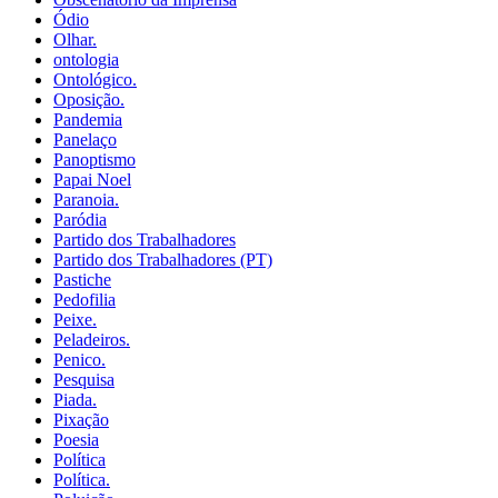
Ódio
Olhar.
ontologia
Ontológico.
Oposição.
Pandemia
Panelaço
Panoptismo
Papai Noel
Paranoia.
Paródia
Partido dos Trabalhadores
Partido dos Trabalhadores (PT)
Pastiche
Pedofilia
Peixe.
Peladeiros.
Penico.
Pesquisa
Piada.
Pixação
Poesia
Política
Política.