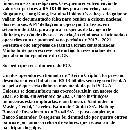
financeira e às investigações. O esquema envolveu envio de
valores superiores a R$ 18 bilhões para o exterior, para
Singapura, Hong Kong, Estados Unidos. Os cabeças do golpe se
valiam de documentação falsa para ocultar a origem nacional
dos recursos. A PF deflagrou a Operação Colossus, em
setembro de 2022, para apurar suspeitas de lavagem de
dinheiro, evasão de divisas e associação criminosa relacionada a
operações com criptomoedas no período de 2017 a 2021.
Sessenta e oito empresas de fachada foram contabilizadas.
Minha fonte para escrever este artigo foi essencialmente o
jornalismo independente do GGN.
Suspeita que seria dinheiro do PCC
Um dos operadores, chamado de “Rei do Cripto”, foi preso ao
desembarcar em Dubai com R$ 13 bilhões sem registro fiscal. A
suspeita é que seria dinheiro movimentado pelo PCC. A
Colossus se desmembrou nas operações Aluir, em agosto de
2024, e Sibila, em setembro de 2025. Cinco instituições
financeiras estão implicadas, e um banco, o Santander: o
Master, Genial, Travelex, Banco de Câmbio S/A, Haitong
Banco de Investimento do Brasil S/A, e para completar, o
Banco Santander. O esquema foi denunciado por quatro outros
bancos e por uma corretora de valores, que recusaram de
participar do golpe.