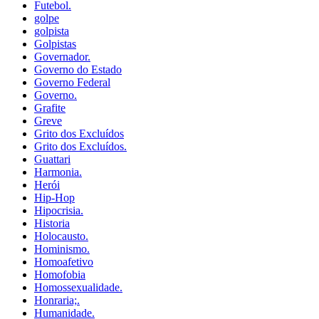
Futebol.
golpe
golpista
Golpistas
Governador.
Governo do Estado
Governo Federal
Governo.
Grafite
Greve
Grito dos Excluídos
Grito dos Excluídos.
Guattari
Harmonia.
Herói
Hip-Hop
Hipocrisia.
Historia
Holocausto.
Hominismo.
Homoafetivo
Homofobia
Homossexualidade.
Honraria;.
Humanidade.