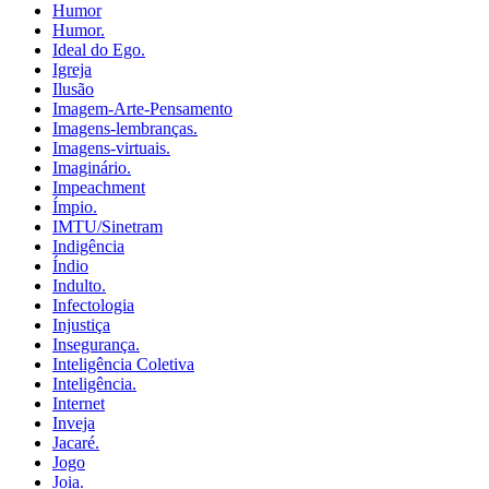
Humor
Humor.
Ideal do Ego.
Igreja
Ilusão
Imagem-Arte-Pensamento
Imagens-lembranças.
Imagens-virtuais.
Imaginário.
Impeachment
Ímpio.
IMTU/Sinetram
Indigência
Índio
Indulto.
Infectologia
Injustiça
Insegurança.
Inteligência Coletiva
Inteligência.
Internet
Inveja
Jacaré.
Jogo
Joia.