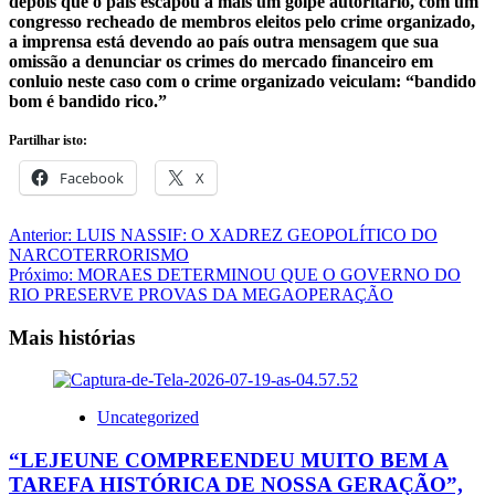
depois que o país escapou a mais um golpe autoritário, com um
congresso recheado de membros eleitos pelo crime organizado,
a imprensa está devendo ao país outra mensagem que sua
omissão a denunciar os crimes do mercado financeiro em
conluio neste caso com o crime organizado veiculam: “bandido
bom é bandido rico.”
Partilhar isto:
Facebook
X
Navegação
Anterior:
LUIS NASSIF: O XADREZ GEOPOLÍTICO DO
NARCOTERRORISMO
de
Próximo:
MORAES DETERMINOU QUE O GOVERNO DO
artigos
RIO PRESERVE PROVAS DA MEGAOPERAÇÃO
Mais histórias
Uncategorized
“LEJEUNE COMPREENDEU MUITO BEM A
TAREFA HISTÓRICA DE NOSSA GERAÇÃO”,