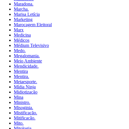
Maradona.
Marcha.
Marisa Letícia
Marketing
Marocagem Eleitoral
Marx
Medicina
Médicos
Médium Televisivo
Medo.
Megalomania.
Meio Ambiente
Mendicidade.
Mentira
Mentira.
Metaesporte.
Mídia Ninja
Midiotização
Mina
Ministro.
Misoginia.
Mistificação.
Mitificação.
Mito.
Mitologia.