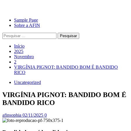
Avançar
Primary
Sample Page
para
Menu
Sobre a AFIN
o
Pesquisar
conteúdo
por:
Início
2025
Novembro
2
VIRGÍNIA PIGNOT: BANDIDO BOM É BANDIDO
RICO
Uncategorized
VIRGÍNIA PIGNOT: BANDIDO BOM É
BANDIDO RICO
afinsophia
02/11/2025
0