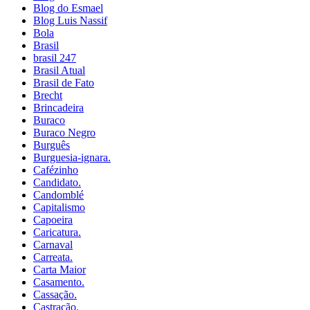
Blog do Esmael
Blog Luis Nassif
Bola
Brasil
brasil 247
Brasil Atual
Brasil de Fato
Brecht
Brincadeira
Buraco
Buraco Negro
Burguês
Burguesia-ignara.
Cafézinho
Candidato.
Candomblé
Capitalismo
Capoeira
Caricatura.
Carnaval
Carreata.
Carta Maior
Casamento.
Cassação.
Castração.