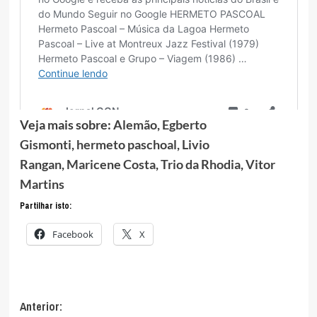
Veja mais sobre:
Alemão
,
Egberto
Gismonti
,
hermeto paschoal
,
Livio
Rangan
,
Maricene Costa
,
Trio da Rhodia
,
Vitor
Martins
Partilhar isto:
Facebook
X
Navegação
Anterior: