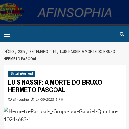
Avançar
para
o
conteúdo
Primary
Menu
INÍCIO
2025
SETEMBRO
14
LUIS NASSIF: A MORTE DO BRUXO
HERMETO PASCOAL
Uncategorized
LUIS NASSIF: A MORTE DO BRUXO
HERMETO PASCOAL
afinsophia
14/09/2025
0