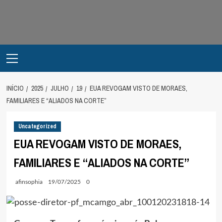
Avançar
para
o
conteúdo
Primary
Menu
INÍCIO
2025
JULHO
19
EUA REVOGAM VISTO DE MORAES,
FAMILIARES E “ALIADOS NA CORTE”
Uncategorized
EUA REVOGAM VISTO DE MORAES,
FAMILIARES E “ALIADOS NA CORTE”
afinsophia
19/07/2025
0