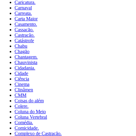
Caricatura.
Carnaval
Carreata.
Carta Maior
Casamento.
Cassação.
Castração.
Catástrofe
Chabu
Chagão
Chantagem.
Chauvinista
Cidadania.
Cidade
Ciência
Cinema
Clinâmen
CMM
Coisas do além
Colere.
Coluna do Meio
Coluna Vertebral
Comédia.
Comicidade.
Complexo de Castração.