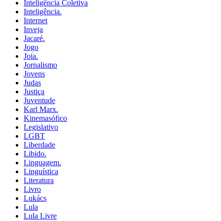
Inteligência Coletiva
Inteligência.
Internet
Inveja
Jacaré.
Jogo
Joia.
Jornalismo
Jovens
Judas
Justiça
Juventude
Karl Marx.
Kinemasófico
Legislativo
LGBT
Liberdade
Libido.
Linguagem.
Linguística
Literatura
Livro
Lukács
Lula
Lula Livre