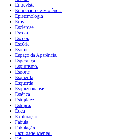
Entrevista
Enunciado de Violência
Epistemologia
Eros
Esclerose.
Escola
Escola.
Escória.
Esopo
Espaço da Aparência.
Esperança.
Espiritismo.
Esporte
Esquerda
Esquerda.
Esquizoanálise
Estética
Estupidez.
Estupro.
Ética
Exploração.
Fábula
Fabulação.
Faculdade-Mental.
Faixa.