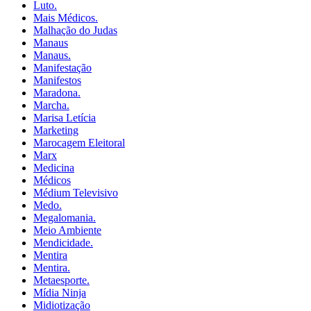
Luto.
Mais Médicos.
Malhação do Judas
Manaus
Manaus.
Manifestação
Manifestos
Maradona.
Marcha.
Marisa Letícia
Marketing
Marocagem Eleitoral
Marx
Medicina
Médicos
Médium Televisivo
Medo.
Megalomania.
Meio Ambiente
Mendicidade.
Mentira
Mentira.
Metaesporte.
Mídia Ninja
Midiotização