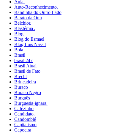
Aula.
Auto-Reconhecimento.
Bandinha do Outro Lado
Barato da Onu
Belchior.
Blasfêmia .
Blog
Blog do Esmael
Blog Luis Nassif
Bola
Brasil
brasil 247
Brasil Atual
Brasil de Fato
Brecht
Brincadeira
Buraco
Buraco Negro
Burguês
Burguesia-ignara.
Cafézinho
Candidato.
Candomblé
Capitalismo
Capoeira