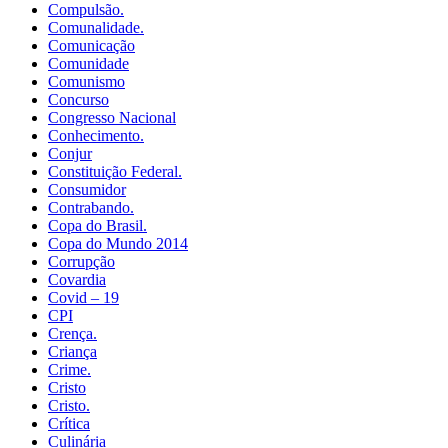
Compulsão.
Comunalidade.
Comunicação
Comunidade
Comunismo
Concurso
Congresso Nacional
Conhecimento.
Conjur
Constituição Federal.
Consumidor
Contrabando.
Copa do Brasil.
Copa do Mundo 2014
Corrupção
Covardia
Covid – 19
CPI
Crença.
Criança
Crime.
Cristo
Cristo.
Crítica
Culinária