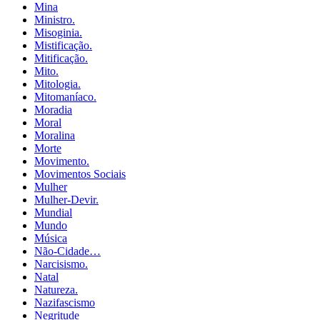
Mina
Ministro.
Misoginia.
Mistificação.
Mitificação.
Mito.
Mitologia.
Mitomaníaco.
Moradia
Moral
Moralina
Morte
Movimento.
Movimentos Sociais
Mulher
Mulher-Devir.
Mundial
Mundo
Música
Não-Cidade…
Narcisismo.
Natal
Natureza.
Nazifascismo
Negritude