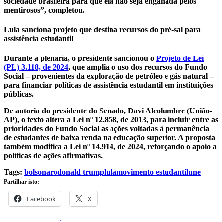
sociedade brasileira para que ela não seja enganada pelos
mentirosos”, completou.
Lula sanciona projeto que destina recursos do pré-sal para
assistência estudantil
Durante a plenária, o presidente sancionou o
Projeto de Lei
(PL) 3.118, de 2024
, que amplia o uso dos recursos do Fundo
Social – provenientes da exploração de petróleo e gás natural –
para financiar políticas de assistência estudantil em instituições
públicas.
De autoria do presidente do Senado, Davi Alcolumbre (União-
AP), o texto altera a Lei nº 12.858, de 2013, para incluir entre as
prioridades do Fundo Social as ações voltadas à permanência
de estudantes de baixa renda na educação superior. A proposta
também modifica a Lei nº 14.914, de 2024, reforçando o apoio a
políticas de ações afirmativas.
Tags:
bolsonaro
donald trump
lula
movimento estudantil
une
Partilhar isto:
Facebook
X