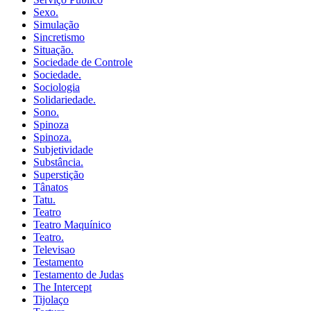
Sexo.
Simulação
Sincretismo
Situação.
Sociedade de Controle
Sociedade.
Sociologia
Solidariedade.
Sono.
Spinoza
Spinoza.
Subjetividade
Substância.
Superstição
Tânatos
Tatu.
Teatro
Teatro Maquínico
Teatro.
Televisao
Testamento
Testamento de Judas
The Intercept
Tijolaço