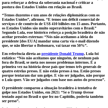
para reforçar a defesa da soberania nacional e criticar a
postura dos Estados Unidos em relação ao Brasil.
“Temos duzentos e um anos de relações diplomáticas com os
Estados Unidos”, afirmou. “E temos um déficit comercial de
serviços e de comércio de US$ 410 bilhões em 15 anos. Portanto,
os Estados Unidos são muito superavitários com o Brasil.”
Segundo Lula, esse histórico reforça a posição brasileira de não
aceitar pressões externas: “Nós não aceitamos a ideia do
presidente [dos EUA] mandar uma carta via e-mail dizendo
que, se não libertar o Bolsonaro, vai taxar em 50%”.
Em referência direta ao
presidente Donald Trump
, Lula foi
enfático: “Nós não aceitamos que ninguém, de nenhum país
fora do Brasil, se meta nos nossos problemas internos. É a
primeira vez na história desse país que temos três generais de
quatro estrelas presos. E não estão presos à toa. Estão presos
porque tentaram dar um golpe. E vão ser julgados, não porque
o Lula quer. Vão ser julgados com base nos autos do processo”.
O presidente comparou a situação brasileira à tentativa de
golpe nos Estados Unidos, em 2021: “Se o Trump tivesse
tentado aqui no Brasil o que fez no Capitólio, poderia também
ser preso”.