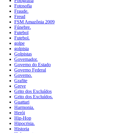
Fotografia
Fotosofia
Fraude.
Freud
FSM Amazônia 2009
Fúnebre.
Futebol
Futebol.
golpe
golpista
Golpistas
Governador.
Governo do Estado
Governo Federal
Governo.
Grafite
Greve
Grito dos Excluídos
Grito dos Excluídos.
Guattari
Harmonia.
Herói
Hip-Hop
Hipocrisia.
Historia