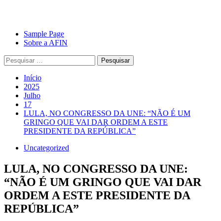
Avançar
Primary
Sample Page
para
Menu
Sobre a AFIN
o
Pesquisar
conteúdo
por:
Início
2025
Julho
17
LULA, NO CONGRESSO DA UNE: “NÃO É UM
GRINGO QUE VAI DAR ORDEM A ESTE
PRESIDENTE DA REPÚBLICA”
Uncategorized
LULA, NO CONGRESSO DA UNE:
“NÃO É UM GRINGO QUE VAI DAR
ORDEM A ESTE PRESIDENTE DA
REPÚBLICA”