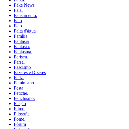
Fake News
Fala.
Falecimento.
Falo
Falo.
Falta d'água
Família.
Fantasia
Fantasia.
Fantasma.
Fariseu.
Farsa.
Fascismo
Fazeres e Dizeres
Feliz.
Feminismo
Festa
Fetiche.
Fetichismo.
Ficção
Filme.
Filosofia
Fome.
Fórum