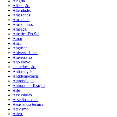
Alegria
Alienação.
Alteridade.
Amazonas
Amazônia
Amazonino.
Ameaça.
America Do Sul
Amor
Anal.
Angústia
Aniversariante.
Aniversário
Ano Novo
anti-educação.
Anti-religião.
Antidemocracia
Antropologia
Antropomorfização
Arte
Assassinato.
Assédio sexual.
Assistencia tecnica
Atavismo.
Ativo.