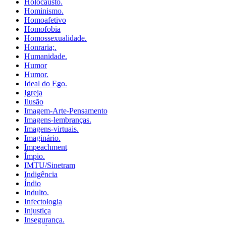
Holocausto.
Hominismo.
Homoafetivo
Homofobia
Homossexualidade.
Honraria;.
Humanidade.
Humor
Humor.
Ideal do Ego.
Igreja
Ilusão
Imagem-Arte-Pensamento
Imagens-lembranças.
Imagens-virtuais.
Imaginário.
Impeachment
Ímpio.
IMTU/Sinetram
Indigência
Índio
Indulto.
Infectologia
Injustiça
Insegurança.