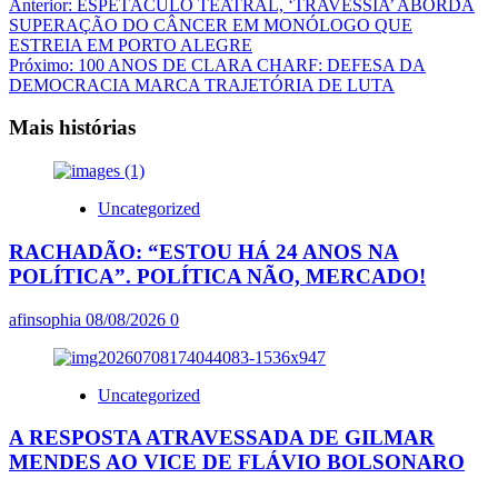
Navegação
Anterior:
ESPETÁCULO TEATRAL, ‘TRAVESSIA’ ABORDA
SUPERAÇÃO DO CÂNCER EM MONÓLOGO QUE
de
ESTREIA EM PORTO ALEGRE
artigos
Próximo:
100 ANOS DE CLARA CHARF: DEFESA DA
DEMOCRACIA MARCA TRAJETÓRIA DE LUTA
Mais histórias
Uncategorized
RACHADÃO: “ESTOU HÁ 24 ANOS NA
POLÍTICA”. POLÍTICA NÃO, MERCADO!
afinsophia
08/08/2026
0
Uncategorized
A RESPOSTA ATRAVESSADA DE GILMAR
MENDES AO VICE DE FLÁVIO BOLSONARO