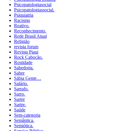
Psicopatologiasocial
Psicopatologiassocial.
Psiquiatria
Racismo
Reativo.
Reconhecimento.
Rede Brasil Atual
Religião
revista forum
Revista Piaui
Rock Cabocão.
Rostidade
Sabedoria.
Saber
Sábia Gente…
Salário.
Sarrafo.
Sarro.
Sartre
Sartre.
Saúde
Sem-categoria
Semântica.
Semiótica.
Serviço Público