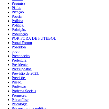
Pesquisa
Piada.
Pixação
Poesia
Política
Política.
Poluição.
População
POR FORA DE FUTEBOL
Portal Fórum
Poseidon
povo
Preconceito
Prefeitura
Presidente.
Pressupostos.
Previsão de 2023.
Previsões
Prisão.
Professor
Projetos Sociais
Prometeu.
Psicanálise
Psicologia
Psicopatologia política