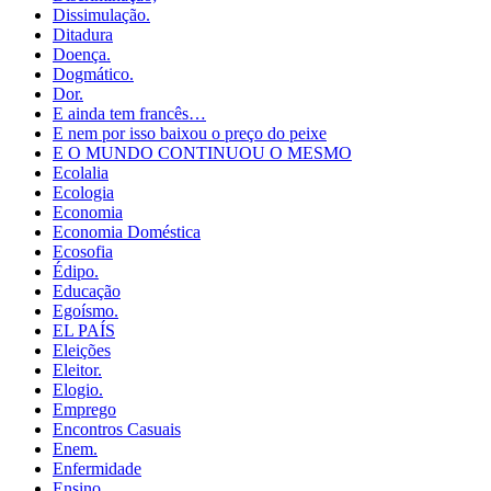
Dissimulação.
Ditadura
Doença.
Dogmático.
Dor.
E ainda tem francês…
E nem por isso baixou o preço do peixe
E O MUNDO CONTINUOU O MESMO
Ecolalia
Ecologia
Economia
Economia Doméstica
Ecosofia
Édipo.
Educação
Egoísmo.
EL PAÍS
Eleições
Eleitor.
Elogio.
Emprego
Encontros Casuais
Enem.
Enfermidade
Ensino