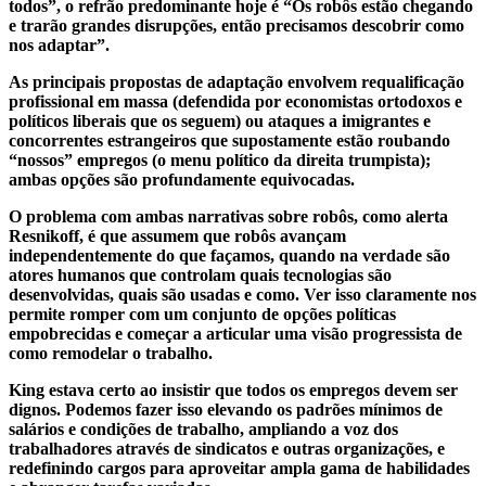
todos”, o refrão predominante hoje é “Os robôs estão chegando
e trarão grandes disrupções, então precisamos descobrir como
nos adaptar”.
As principais propostas de adaptação envolvem requalificação
profissional em massa (defendida por economistas ortodoxos e
políticos liberais que os seguem) ou ataques a imigrantes e
concorrentes estrangeiros que supostamente estão roubando
“nossos” empregos (o menu político da direita trumpista);
ambas opções são profundamente equivocadas.
O problema com ambas narrativas sobre robôs, como alerta
Resnikoff, é que assumem que robôs avançam
independentemente do que façamos, quando na verdade são
atores humanos que controlam quais tecnologias são
desenvolvidas, quais são usadas e como. Ver isso claramente nos
permite romper com um conjunto de opções políticas
empobrecidas e começar a articular uma visão progressista de
como remodelar o trabalho.
King estava certo ao insistir que todos os empregos devem ser
dignos. Podemos fazer isso elevando os padrões mínimos de
salários e condições de trabalho, ampliando a voz dos
trabalhadores através de sindicatos e outras organizações, e
redefinindo cargos para aproveitar ampla gama de habilidades