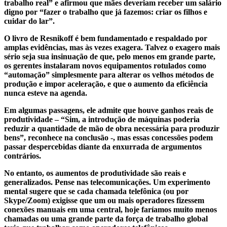
trabalho real” e afirmou que mães deveriam receber um salário
digno por “fazer o trabalho que já fazemos: criar os filhos e
cuidar do lar”.
O livro de Resnikoff é bem fundamentado e respaldado por
amplas evidências, mas às vezes exagera. Talvez o exagero mais
sério seja sua insinuação de que, pelo menos em grande parte,
os gerentes instalaram novos equipamentos rotulados como
“automação” simplesmente para alterar os velhos métodos de
produção e impor aceleração, e que o aumento da eficiência
nunca esteve na agenda.
Em algumas passagens, ele admite que houve ganhos reais de
produtividade – “Sim, a introdução de máquinas poderia
reduzir a quantidade de mão de obra necessária para produzir
bens”, reconhece na conclusão -, mas essas concessões podem
passar despercebidas diante da enxurrada de argumentos
contrários.
No entanto, os aumentos de produtividade são reais e
generalizados. Pense nas telecomunicações. Um experimento
mental sugere que se cada chamada telefônica (ou por
Skype/Zoom) exigisse que um ou mais operadores fizessem
conexões manuais em uma central, hoje faríamos muito menos
chamadas ou uma grande parte da força de trabalho global