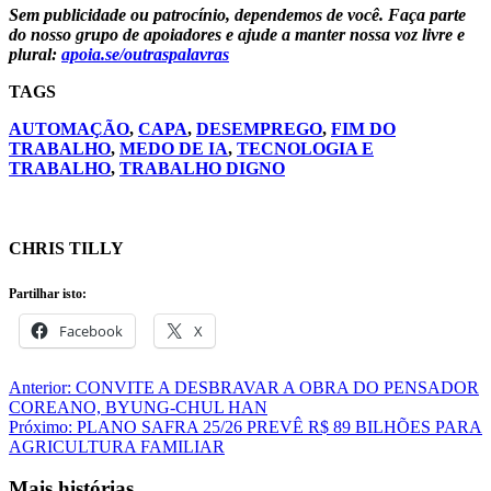
Sem publicidade ou patrocínio, dependemos de você. Faça parte
do nosso grupo de apoiadores e ajude a manter nossa voz livre e
plural:
apoia.se/outraspalavras
TAGS
AUTOMAÇÃO
,
CAPA
,
DESEMPREGO
,
FIM DO
TRABALHO
,
MEDO DE IA
,
TECNOLOGIA E
TRABALHO
,
TRABALHO DIGNO
CHRIS TILLY
Partilhar isto:
Facebook
X
Navegação
Anterior:
CONVITE A DESBRAVAR A OBRA DO PENSADOR
COREANO, BYUNG-CHUL HAN
de
Próximo:
PLANO SAFRA 25/26 PREVÊ R$ 89 BILHÕES PARA
artigos
AGRICULTURA FAMILIAR
Mais histórias