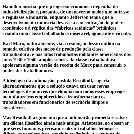
Hamilton insistia que o progresso econômico dependia da
industrialização e, portanto, de um governo maior que nutrisse
e regulasse a indústria, enquanto Jefferson temia que o
desenvolvimento industrial levasse à concentração do poder
econômico e à réplica das “fábricas satânicas” britânicas,
criando uma classe trabalhadora miserável, ignorante e viciada.
Karl Marx, naturalmente, via a resolução desse conflito na
tomada coletiva dos meios de produção pela classe
trabalhadora; e nas lutas trabalhistas militantes americanas dos
anos 1930 e 1940, amplos setores da classe trabalhadora
apoiaram alguma versão da receita de Marx para construir o
poder dos trabalhadores.
A ideologia da automação, postula Resnikoff, sugeria
alternativamente que a solução estava em usar novas
tecnologias disponíveis que eliminariam todos esses empregos
manufatureiros empobrecidos e transformariam os
trabalhadores em funcionários de escritório limpos e
agradáveis.
Mas Resnikoff argumenta que a automação prometia resolver
um dilema filosófico ainda mais antigo. Aristóteles, ao observar
que seres humanos precisam realizar trabalhos tediosos e
difíceis para sobreviver, concluiu (refletindo a estrutura da