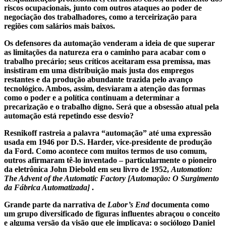
riscos ocupacionais, junto com outros ataques ao poder de
negociação dos trabalhadores, como a terceirização para
regiões com salários mais baixos.
Os defensores da automação venderam a ideia de que superar
as limitações da natureza era o caminho para acabar com o
trabalho precário; seus críticos aceitaram essa premissa, mas
insistiram em uma distribuição mais justa dos empregos
restantes e da produção abundante trazida pelo avanço
tecnológico. Ambos, assim, desviaram a atenção das formas
como o poder e a política continuam a determinar a
precarização e o trabalho digno. Será que a obsessão atual pela
automação está repetindo esse desvio?
Resnikoff rastreia a palavra “automação” até uma expressão
usada em 1946 por D.S. Harder, vice-presidente de produção
da Ford. Como acontece com muitos termos de uso comum,
outros afirmaram tê-lo inventado – particularmente o pioneiro
da eletrônica John Diebold em seu livro de 1952,
Automation:
The Advent of the Automatic Factory [Automação: O Surgimento
da Fábrica Automatizada]
.
Grande parte da narrativa de
Labor’s End
documenta como
um grupo diversificado de figuras influentes abraçou o conceito
e alguma versão da visão que ele implicava: o sociólogo Daniel