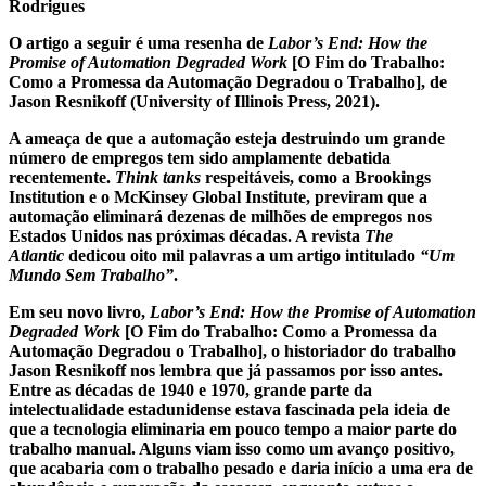
Rodrigues
O artigo a seguir é uma resenha de
Labor’s End: How the
Promise of Automation Degraded Work
[O Fim do Trabalho:
Como a Promessa da Automação Degradou o Trabalho], de
Jason Resnikoff (University of Illinois Press, 2021).
A ameaça de que a automação esteja destruindo um grande
número de empregos tem sido amplamente debatida
recentemente.
Think tanks
respeitáveis, como a Brookings
Institution e o McKinsey Global Institute, previram que a
automação eliminará dezenas de milhões de empregos nos
Estados Unidos nas próximas décadas. A revista
The
Atlantic
dedicou oito mil palavras a um artigo intitulado
“Um
Mundo Sem Trabalho”
.
Em seu novo livro,
Labor’s End: How the Promise of Automation
Degraded Work
[O Fim do Trabalho: Como a Promessa da
Automação Degradou o Trabalho], o historiador do trabalho
Jason Resnikoff nos lembra que já passamos por isso antes.
Entre as décadas de 1940 e 1970, grande parte da
intelectualidade estadunidense estava fascinada pela ideia de
que a tecnologia eliminaria em pouco tempo a maior parte do
trabalho manual. Alguns viam isso como um avanço positivo,
que acabaria com o trabalho pesado e daria início a uma era de