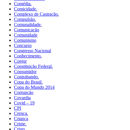
Comédia.
Comicidade.
Complexo de Castração.
Compulsão.
Comunalidade.
Comunicação
Comunidade
Comunismo
Concurso
Congresso Nacional
Conhecimento.
Conjur
Constituição Federal.
Consumidor
Contrabando.
Copa do Brasil.
Copa do Mundo 2014
Corrupção
Covardia
Covid – 19
CPI
Crença.
Criança
Crime.
Cristo