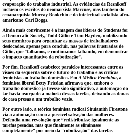
evaporação do trabalho industrial. As evidências de Resnikoff
incluem os escritos do neomarxista Marcuse, mas também do
ecoanarquista Murray Bookchin e do intelectual socialista afro-
americano Carl Boggs.
Ainda mais convincente é a imagem dos líderes do Students for
a Democratic Society, Todd Gitlin e Tom Hayden, mobilizando
seus membros para organizar as massas de trabalhadores
deslocados, apenas para concluir, nas palavras frustradas de
Gitlin, que “falhamos, e continuamos falhando, em demonstrar
o impacto quantitativo da robotização”.
Por fim, Resnikoff estabelece paralelos interessantes entre as
visões da esquerda sobre o futuro do trabalho e as críticas
feministas ao trabalho doméstico. Em
A Mística Feminina
, a
feminista liberal Betty Friedan afirmava que, embora o
trabalho doméstico já tivesse sido significativo, a automação do
lar havia usurpado a maioria dessas tarefas, deixando as donas
de casa presas a um trabalho vazio.
Por outro lado, a teórica feminista radical Shulamith Firestone
via a automação como a possível salvação das mulheres.
Defendia uma revolução que “redistribuísse igualmente as
tarefas pesadas, mas que finalmente as eliminasse
completamente” por meio da “robotização” das tarefas