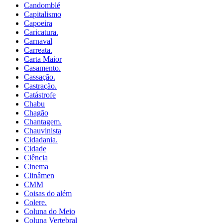
Candomblé
Capitalismo
Capoeira
Caricatura.
Carnaval
Carreata.
Carta Maior
Casamento.
Cassação.
Castração.
Catástrofe
Chabu
Chagão
Chantagem.
Chauvinista
Cidadania.
Cidade
Ciência
Cinema
Clinâmen
CMM
Coisas do além
Colere.
Coluna do Meio
Coluna Vertebral