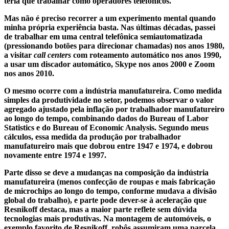
teria que trabalhar como operadores telefônicos.
Mas não é preciso recorrer a um experimento mental quando
minha própria experiência basta. Nas últimas décadas, passei
de trabalhar em uma central telefônica semiautomatizada
(pressionando botões para direcionar chamadas) nos anos 1980,
a visitar
call centers
com roteamento automático nos anos 1990,
a usar um discador automático, Skype nos anos 2000 e Zoom
nos anos 2010.
O mesmo ocorre com a indústria manufatureira. Como medida
simples da produtividade no setor, podemos observar o valor
agregado ajustado pela inflação por trabalhador manufatureiro
ao longo do tempo, combinando dados do Bureau of Labor
Statistics e do Bureau of Economic Analysis. Segundo meus
cálculos, essa medida da produção por trabalhador
manufatureiro mais que dobrou entre 1947 e 1974, e dobrou
novamente entre 1974 e 1997.
Parte disso se deve a mudanças na composição da indústria
manufatureira (menos confecção de roupas e mais fabricação
de microchips ao longo do tempo, conforme mudava a divisão
global do trabalho), e parte pode dever-se à aceleração que
Resnikoff destaca, mas a maior parte reflete sem dúvida
tecnologias mais produtivas. Na montagem de automóveis, o
exemplo favorito de Resnikoff, robôs assumiram uma parcela