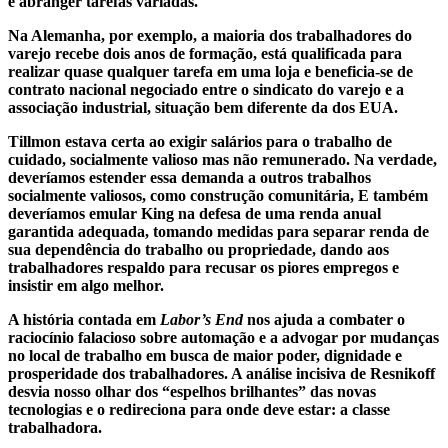
e abranger tarefas variadas.
Na Alemanha, por exemplo, a maioria dos trabalhadores do
varejo recebe dois anos de formação, está qualificada para
realizar quase qualquer tarefa em uma loja e beneficia-se de
contrato nacional negociado entre o sindicato do varejo e a
associação industrial, situação bem diferente da dos EUA.
Tillmon estava certa ao exigir salários para o trabalho de
cuidado, socialmente valioso mas não remunerado. Na verdade,
deveríamos estender essa demanda a outros trabalhos
socialmente valiosos, como construção comunitária, E também
deveríamos emular King na defesa de uma renda anual
garantida adequada, tomando medidas para separar renda de
sua dependência do trabalho ou propriedade, dando aos
trabalhadores respaldo para recusar os piores empregos e
insistir em algo melhor.
A história contada em
Labor’s End
nos ajuda a combater o
raciocínio falacioso sobre automação e a advogar por mudanças
no local de trabalho em busca de maior poder, dignidade e
prosperidade dos trabalhadores. A análise incisiva de Resnikoff
desvia nosso olhar dos “espelhos brilhantes” das novas
tecnologias e o redireciona para onde deve estar: a classe
trabalhadora.