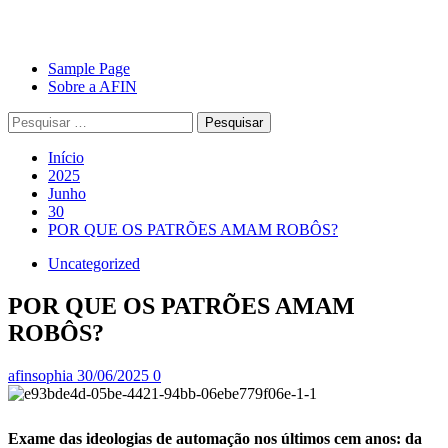
Avançar
Primary
Sample Page
para
Menu
Sobre a AFIN
o
Pesquisar
conteúdo
por:
Início
2025
Junho
30
POR QUE OS PATRÕES AMAM ROBÔS?
Uncategorized
POR QUE OS PATRÕES AMAM
ROBÔS?
afinsophia
30/06/2025
0
Exame das ideologias de automação nos últimos cem anos: da