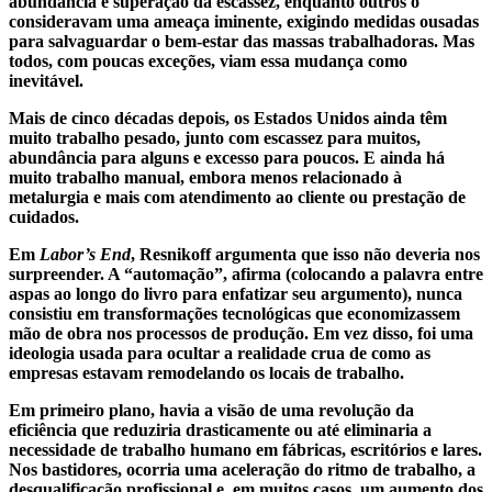
abundância e superação da escassez, enquanto outros o
consideravam uma ameaça iminente, exigindo medidas ousadas
para salvaguardar o bem-estar das massas trabalhadoras. Mas
todos, com poucas exceções, viam essa mudança como
inevitável.
Mais de cinco décadas depois, os Estados Unidos ainda têm
muito trabalho pesado, junto com escassez para muitos,
abundância para alguns e excesso para poucos. E ainda há
muito trabalho manual, embora menos relacionado à
metalurgia e mais com atendimento ao cliente ou prestação de
cuidados.
Em
Labor’s End
, Resnikoff argumenta que isso não deveria nos
surpreender. A “automação”, afirma (colocando a palavra entre
aspas ao longo do livro para enfatizar seu argumento), nunca
consistiu em transformações tecnológicas que economizassem
mão de obra nos processos de produção. Em vez disso, foi uma
ideologia usada para ocultar a realidade crua de como as
empresas estavam remodelando os locais de trabalho.
Em primeiro plano, havia a visão de uma revolução da
eficiência que reduziria drasticamente ou até eliminaria a
necessidade de trabalho humano em fábricas, escritórios e lares.
Nos bastidores, ocorria uma aceleração do ritmo de trabalho, a
desqualificação profissional e, em muitos casos, um aumento dos