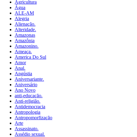
Agricultura
Água
ALE-AM
Alegria
Alienação.
Alteridade.
Amazonas
Amazônia
Amazonino.
Ameaça.
America Do Sul
Amor
Anal.
Angústia
Aniversariante.
Aniversário
Ano Novo
anti-educação.
Anti-religião.
Antidemocracia
Antropologia
Antropomorfização
Arte
Assassinato.
Assédio sexual.