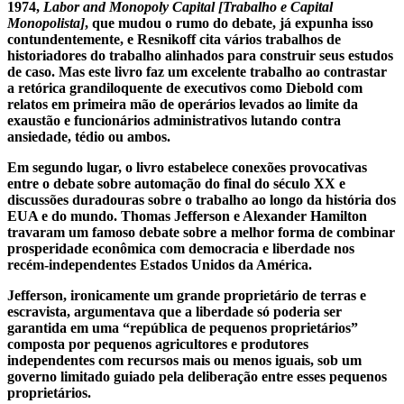
1974,
Labor and Monopoly Capital [Trabalho e Capital
Monopolista]
, que mudou o rumo do debate, já expunha isso
contundentemente, e Resnikoff cita vários trabalhos de
historiadores do trabalho alinhados para construir seus estudos
de caso. Mas este livro faz um excelente trabalho ao contrastar
a retórica grandiloquente de executivos como Diebold com
relatos em primeira mão de operários levados ao limite da
exaustão e funcionários administrativos lutando contra
ansiedade, tédio ou ambos.
Em segundo lugar, o livro estabelece conexões provocativas
entre o debate sobre automação do final do século XX e
discussões duradouras sobre o trabalho ao longo da história dos
EUA e do mundo. Thomas Jefferson e Alexander Hamilton
travaram um famoso debate sobre a melhor forma de combinar
prosperidade econômica com democracia e liberdade nos
recém-independentes Estados Unidos da América.
Jefferson, ironicamente um grande proprietário de terras e
escravista, argumentava que a liberdade só poderia ser
garantida em uma “república de pequenos proprietários”
composta por pequenos agricultores e produtores
independentes com recursos mais ou menos iguais, sob um
governo limitado guiado pela deliberação entre esses pequenos
proprietários.