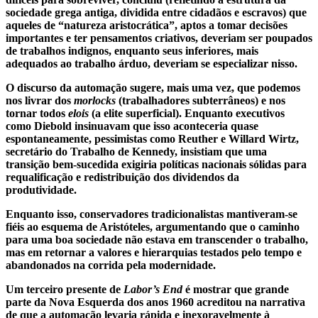
sociedade grega antiga, dividida entre cidadãos e escravos) que
aqueles de “natureza aristocrática”, aptos a tomar decisões
importantes e ter pensamentos criativos, deveriam ser poupados
de trabalhos indignos, enquanto seus inferiores, mais
adequados ao trabalho árduo, deveriam se especializar nisso.
O discurso da automação sugere, mais uma vez, que podemos
nos livrar dos
morlocks
(trabalhadores subterrâneos) e nos
tornar todos
elois
(a elite superficial). Enquanto executivos
como Diebold insinuavam que isso aconteceria quase
espontaneamente, pessimistas como Reuther e Willard Wirtz,
secretário do Trabalho de Kennedy, insistiam que uma
transição bem-sucedida exigiria políticas nacionais sólidas para
requalificação e redistribuição dos dividendos da
produtividade.
Enquanto isso, conservadores tradicionalistas mantiveram-se
fiéis ao esquema de Aristóteles, argumentando que o caminho
para uma boa sociedade não estava em transcender o trabalho,
mas em retornar a valores e hierarquias testados pelo tempo e
abandonados na corrida pela modernidade.
Um terceiro presente de
Labor’s End
é mostrar que grande
parte da Nova Esquerda dos anos 1960 acreditou na narrativa
de que a automação levaria rápida e inexoravelmente à