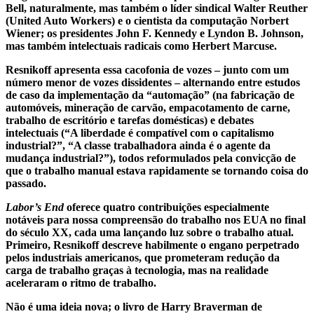
Bell, naturalmente, mas também o líder sindical Walter Reuther
(United Auto Workers) e o cientista da computação Norbert
Wiener; os presidentes John F. Kennedy e Lyndon B. Johnson,
mas também intelectuais radicais como Herbert Marcuse.
Resnikoff apresenta essa cacofonia de vozes – junto com um
número menor de vozes dissidentes – alternando entre estudos
de caso da implementação da “automação” (na fabricação de
automóveis, mineração de carvão, empacotamento de carne,
trabalho de escritório e tarefas domésticas) e debates
intelectuais (“A liberdade é compatível com o capitalismo
industrial?”, “A classe trabalhadora ainda é o agente da
mudança industrial?”), todos reformulados pela convicção de
que o trabalho manual estava rapidamente se tornando coisa do
passado.
Labor’s End
oferece quatro contribuições especialmente
notáveis para nossa compreensão do trabalho nos EUA no final
do século XX, cada uma lançando luz sobre o trabalho atual.
Primeiro, Resnikoff descreve habilmente o engano perpetrado
pelos industriais americanos, que prometeram redução da
carga de trabalho graças à tecnologia, mas na realidade
aceleraram o ritmo de trabalho.
Não é uma ideia nova; o livro de Harry Braverman de