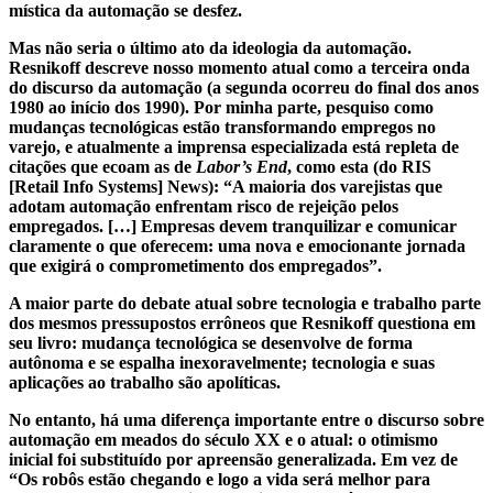
mística da automação se desfez.
Mas não seria o último ato da ideologia da automação.
Resnikoff descreve nosso momento atual como a terceira onda
do discurso da automação (a segunda ocorreu do final dos anos
1980 ao início dos 1990). Por minha parte, pesquiso como
mudanças tecnológicas estão transformando empregos no
varejo, e atualmente a imprensa especializada está repleta de
citações que ecoam as de
Labor’s End
, como esta (do RIS
[Retail Info Systems] News): “A maioria dos varejistas que
adotam automação enfrentam risco de rejeição pelos
empregados. […] Empresas devem tranquilizar e comunicar
claramente o que oferecem: uma nova e emocionante jornada
que exigirá o comprometimento dos empregados”.
A maior parte do debate atual sobre tecnologia e trabalho parte
dos mesmos pressupostos errôneos que Resnikoff questiona em
seu livro: mudança tecnológica se desenvolve de forma
autônoma e se espalha inexoravelmente; tecnologia e suas
aplicações ao trabalho são apolíticas.
No entanto, há uma diferença importante entre o discurso sobre
automação em meados do século XX e o atual: o otimismo
inicial foi substituído por apreensão generalizada. Em vez de
“Os robôs estão chegando e logo a vida será melhor para