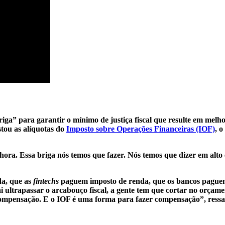
briga” para garantir o mínimo de justiça fiscal que resulte em melh
tou as alíquotas do
Imposto sobre Operações Financeiras (IOF)
, o
 hora. Essa briga nós temos que fazer. Nós temos que dizer em alt
a, que as
fintechs
paguem imposto de renda, que os bancos paguem
 ultrapassar o arcabouço fiscal, a gente tem que cortar no orçame
compensação. E o IOF é uma forma para fazer compensação”, ressa