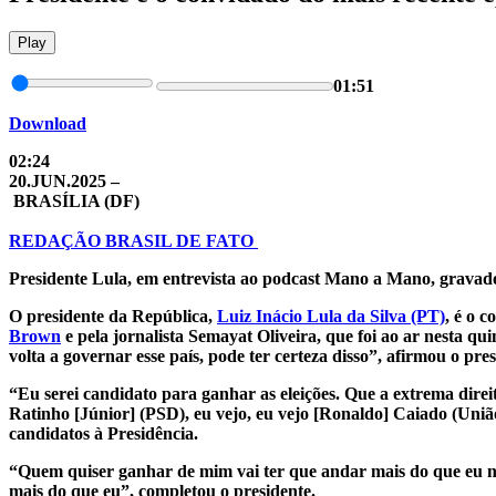
Play
01:51
Download
02:24
20.JUN.2025 –
BRASÍLIA (DF)
REDAÇÃO BRASIL DE FATO
Presidente Lula, em entrevista ao podcast Mano a Mano, gravado
O presidente da República,
Luiz Inácio Lula da Silva (PT)
, é o 
Brown
e pela jornalista Semayat Oliveira, que foi ao ar nesta qui
volta a governar esse país, pode ter certeza disso”, afirmou o pr
“Eu serei candidato para ganhar as eleições. Que a extrema direi
Ratinho [Júnior] (PSD), eu vejo, eu vejo [Ronaldo] Caiado (União
candidatos à Presidência.
“Quem quiser ganhar de mim vai ter que andar mais do que eu na r
mais do que eu”, completou o presidente.