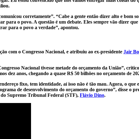
tregar. Eu estou convencido que nós vamos entregar mais coisas do
liou.
 comunicou corretamente”. “Cabe a gente então dizer alto e bom s
icar para o povo. A questão é um debate. Eles sempre vão dizer qu
trar para o povo a verdade”, apontou.
ção com o Congresso Nacional, e atribuiu ao ex-presidente
Jair B
Congresso Nacional tivesse metade do orçamento da União”, critic
timos dez anos, chegando a quase R$ 50 bilhões no orçamento de 20
dereço fixo, tem identidade, aí isso não é tão mau. Agora, o que
ograma de desenvolvimento do orçamento do governo”, disse o pre
ro do Supremo Tribunal Federal (STF),
Flávio Dino
.