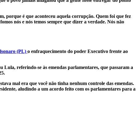
 que o povo jamais imaginou que a gente fosse entregar do ponto
om, porque é que aconteceu aquela corrupção. Quem foi que fez
e fomos nós e nós temos sempre que dizer a verdade. Nós não
olsonaro (PL)
o enfraquecimento do poder Executivo frente ao
ou Lula, referindo-se às emendas parlamentares, que passaram a
25.
 estava mal era que você não tinha nenhum controle das emendas.
sidente, aludindo a um acordo feito com os parlamentares para a