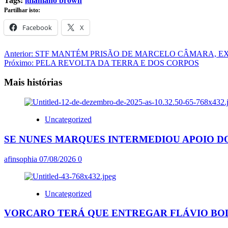
Tags:
lula
mano brown
Partilhar isto:
Facebook
X
Navegação
Anterior:
STF MANTÉM PRISÃO DE MARCELO CÂMARA, E
Próximo:
PELA REVOLTA DA TERRA E DOS CORPOS
de
artigos
Mais histórias
Uncategorized
SE NUNES MARQUES INTERMEDIOU APOIO DO
afinsophia
07/08/2026
0
Uncategorized
VORCARO TERÁ QUE ENTREGAR FLÁVIO BO