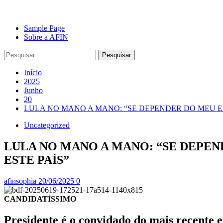
Avançar
Primary
Sample Page
para
Menu
Sobre a AFIN
o
Pesquisar
conteúdo
por:
Início
2025
Junho
20
LULA NO MANO A MANO: “SE DEPENDER DO MEU E
Uncategorized
LULA NO MANO A MANO: “SE DEPEN
ESTE PAÍS”
afinsophia
20/06/2025
0
CANDIDATÍSSIMO
Presidente é o convidado do mais recente 