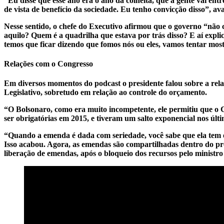
“Eu disse que esse ano era o ano da colheita, que a gente vai en
de vista de benefício da sociedade. Eu tenho convicção disso”, ava
Nesse sentido, o chefe do Executivo afirmou que o governo “não
aquilo? Quem é a quadrilha que estava por trás disso? E aí expl
temos que ficar dizendo que fomos nós ou eles, vamos tentar mos
Relações com o Congresso
Em diversos momentos do podcast o presidente falou sobre a rela
Legislativo, sobretudo em relação ao controle do orçamento.
“O Bolsonaro, como era muito incompetente, ele permitiu que o 
ser obrigatórias em 2015, e tiveram um salto exponencial nos úl
“Quando a emenda é dada com seriedade, você sabe que ela tem en
Isso acabou. Agora, as emendas são compartilhadas dentro do pr
liberação de emendas, após o bloqueio dos recursos pelo minist