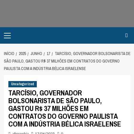
Avançar
para
o
conteúdo
Primary
Menu
INÍCIO
2025
JUNHO
17
TARCÍSIO, GOVERNADOR BOLSONARISTA DE
SÃO PAULO, GASTOU R$ 37 MILHÕES EM CONTRATOS DO GOVERNO
PAULISTA COM A INDÚSTRIA BÉLICA ISRAELENSE
Uncategorized
TARCÍSIO, GOVERNADOR
BOLSONARISTA DE SÃO PAULO,
GASTOU R$ 37 MILHÕES EM
CONTRATOS DO GOVERNO PAULISTA
COM A INDÚSTRIA BÉLICA ISRAELENSE
afinsophia
17/06/2025
0