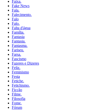
Faixa.
Fake News
Fala.
Falecimento.
Falo
Falo.
Falta d'água
Família.
Fantasia
Fantasia.
Fantasma.
Fariseu.
Farsa.
Fascismo
Fazeres e Dizeres
Feliz.
Feminismo
Festa
Fetiche.
Fetichismo.
Ficção
Filme.
Filosofia
Fome.
Fórum