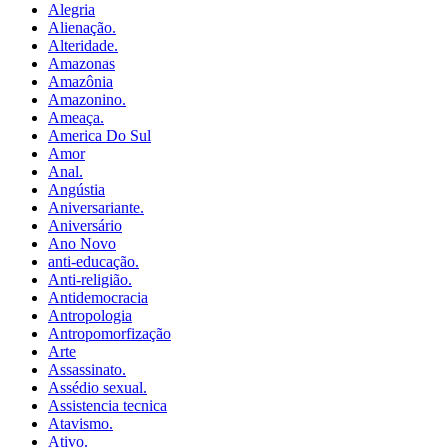
Alegria
Alienação.
Alteridade.
Amazonas
Amazônia
Amazonino.
Ameaça.
America Do Sul
Amor
Anal.
Angústia
Aniversariante.
Aniversário
Ano Novo
anti-educação.
Anti-religião.
Antidemocracia
Antropologia
Antropomorfização
Arte
Assassinato.
Assédio sexual.
Assistencia tecnica
Atavismo.
Ativo.