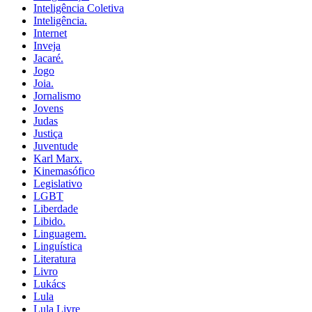
Inteligência Coletiva
Inteligência.
Internet
Inveja
Jacaré.
Jogo
Joia.
Jornalismo
Jovens
Judas
Justiça
Juventude
Karl Marx.
Kinemasófico
Legislativo
LGBT
Liberdade
Libido.
Linguagem.
Linguística
Literatura
Livro
Lukács
Lula
Lula Livre