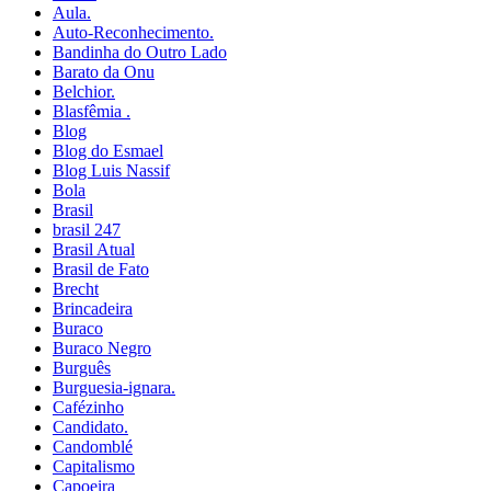
Aula.
Auto-Reconhecimento.
Bandinha do Outro Lado
Barato da Onu
Belchior.
Blasfêmia .
Blog
Blog do Esmael
Blog Luis Nassif
Bola
Brasil
brasil 247
Brasil Atual
Brasil de Fato
Brecht
Brincadeira
Buraco
Buraco Negro
Burguês
Burguesia-ignara.
Cafézinho
Candidato.
Candomblé
Capitalismo
Capoeira