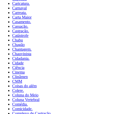
Caricatura.
Carnaval
Carreata.
Carta Maior
Casamento.
Cassação.
Castração.
Catástrofe
Chabu
Chagão
Chantagem.
Chauvinista
Cidadania.
Cidade
Ciência
Cinema
Clinâmen
CMM
Coisas do além
Colere.
Coluna do Meio
Coluna Vertebral
Comédia.
Comicidade.
Complexo de Castração.