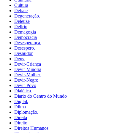
Cultura
Debate
Degeneração.
Deleuze
Delírio
Demagogia
Democracia
Desesperança.
Desespero.
Despudor
Deus.
Devir-Criança
Devir-Minoria
Devir-Mulher.
Devir-Negro
Devir-Povo
Dialética.
Diario do Centro do Mundo
Digital.
Dilma
Diplomação.
Direita
Direito
Direitos Humanos