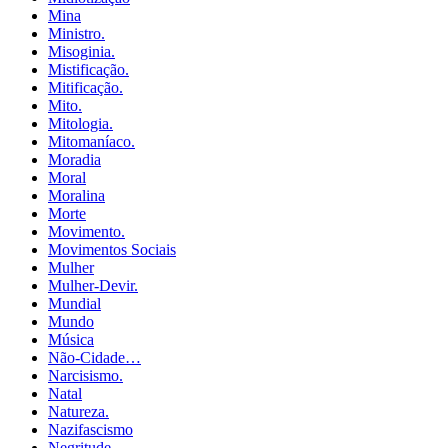
Mina
Ministro.
Misoginia.
Mistificação.
Mitificação.
Mito.
Mitologia.
Mitomaníaco.
Moradia
Moral
Moralina
Morte
Movimento.
Movimentos Sociais
Mulher
Mulher-Devir.
Mundial
Mundo
Música
Não-Cidade…
Narcisismo.
Natal
Natureza.
Nazifascismo
Negritude