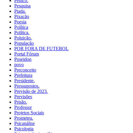
Penico.
Pesquisa
Piada.
Pixação
Poesia
Política
Política.
Poluição.
População
POR FORA DE FUTEBOL
Portal Fórum
Poseidon
povo
Preconceito
Prefeitura
Presidente.
Pressupostos.
Previsão de 2023.
Previsões
Prisão.
Professor
Projetos Sociais
Prometeu.
Psicanálise
Psicologia