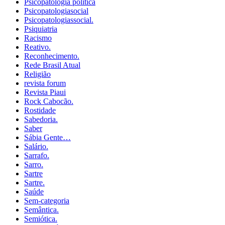
Psicopatologia política
Psicopatologiasocial
Psicopatologiassocial.
Psiquiatria
Racismo
Reativo.
Reconhecimento.
Rede Brasil Atual
Religião
revista forum
Revista Piaui
Rock Cabocão.
Rostidade
Sabedoria.
Saber
Sábia Gente…
Salário.
Sarrafo.
Sarro.
Sartre
Sartre.
Saúde
Sem-categoria
Semântica.
Semiótica.