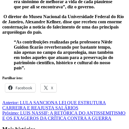
era sinônimo de melhorar a vida de cada piauiense
que por ali se encontrava”, diz o governo.
O diretor do Museu Nacional da Universidade Federal do Rio
de Janeiro, Alexandre Kellner, disse que recebeu com enorme
consternação a notícia do falecimento de uma das principais
arqueólogas do país.
“As contribuições realizadas pela professora Niède
Guidon ficarão reverberando por bastante tempo,
não apenas no campo da arqueologia, mas também
em todos aqueles que atuam para a preservação do
patrimônio científico, histórico e cultural do nosso
país”.
Partilhar isto:
Facebook
X
Navegação
Anterior:
LULA SANCIONA LEI QUE ESTRUTURA
CARREIRA E REAJUSTA SALÁRIOS
de
Próximo:
LUIS NASSIF: A RETÓRICA DO ANTISSEMITISMO
artigos
E OS EXAGEROS DA CRÍTICA CONTRA A GUERRA