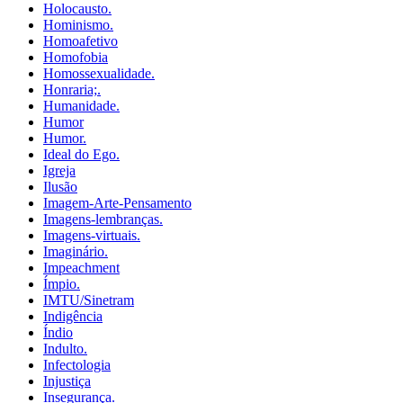
Holocausto.
Hominismo.
Homoafetivo
Homofobia
Homossexualidade.
Honraria;.
Humanidade.
Humor
Humor.
Ideal do Ego.
Igreja
Ilusão
Imagem-Arte-Pensamento
Imagens-lembranças.
Imagens-virtuais.
Imaginário.
Impeachment
Ímpio.
IMTU/Sinetram
Indigência
Índio
Indulto.
Infectologia
Injustiça
Insegurança.