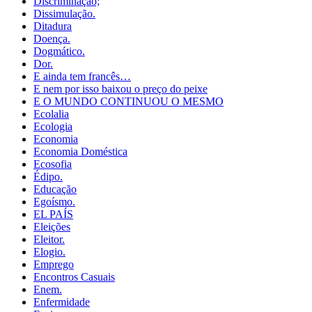
Discriminação;
Dissimulação.
Ditadura
Doença.
Dogmático.
Dor.
E ainda tem francês…
E nem por isso baixou o preço do peixe
E O MUNDO CONTINUOU O MESMO
Ecolalia
Ecologia
Economia
Economia Doméstica
Ecosofia
Édipo.
Educação
Egoísmo.
EL PAÍS
Eleições
Eleitor.
Elogio.
Emprego
Encontros Casuais
Enem.
Enfermidade