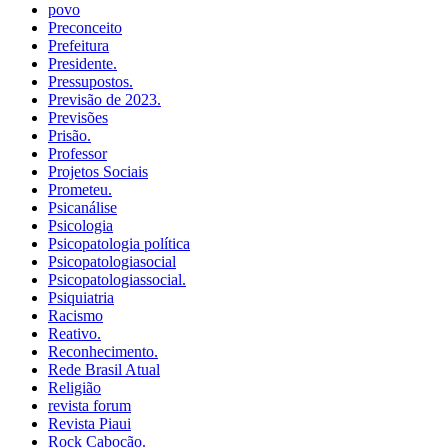
povo
Preconceito
Prefeitura
Presidente.
Pressupostos.
Previsão de 2023.
Previsões
Prisão.
Professor
Projetos Sociais
Prometeu.
Psicanálise
Psicologia
Psicopatologia política
Psicopatologiasocial
Psicopatologiassocial.
Psiquiatria
Racismo
Reativo.
Reconhecimento.
Rede Brasil Atual
Religião
revista forum
Revista Piaui
Rock Cabocão.