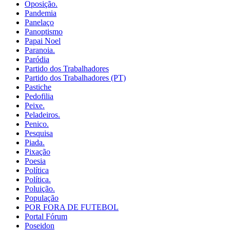
Oposição.
Pandemia
Panelaço
Panoptismo
Papai Noel
Paranoia.
Paródia
Partido dos Trabalhadores
Partido dos Trabalhadores (PT)
Pastiche
Pedofilia
Peixe.
Peladeiros.
Penico.
Pesquisa
Piada.
Pixação
Poesia
Política
Política.
Poluição.
População
POR FORA DE FUTEBOL
Portal Fórum
Poseidon