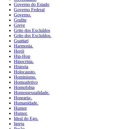
Governo do Estado
Governo Federal
Governo.
Grafite
Greve
Grito dos Excluídos
Grito dos Excluídos.
Guattari
Harmonia.
Herói
Hip-Hop
Hipocrisia.
Historia
Holocausto.
Hominismo.
Homoafetivo
Homofobia
Homossexualidade.
Honraria;.
Humanidade.
Humor
Humor.
Ideal do Ego.
Igreja
Ilusão