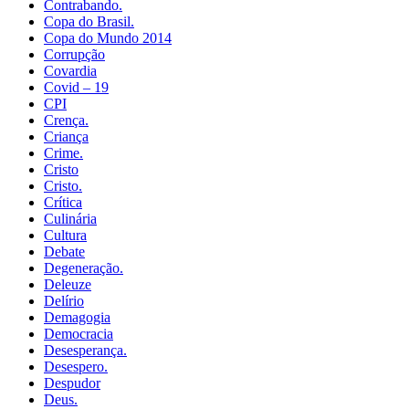
Contrabando.
Copa do Brasil.
Copa do Mundo 2014
Corrupção
Covardia
Covid – 19
CPI
Crença.
Criança
Crime.
Cristo
Cristo.
Crítica
Culinária
Cultura
Debate
Degeneração.
Deleuze
Delírio
Demagogia
Democracia
Desesperança.
Desespero.
Despudor
Deus.