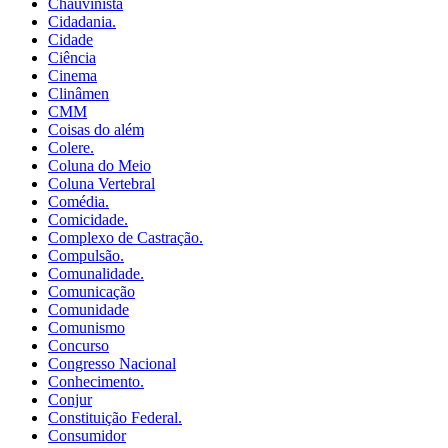
Chauvinista
Cidadania.
Cidade
Ciência
Cinema
Clinâmen
CMM
Coisas do além
Colere.
Coluna do Meio
Coluna Vertebral
Comédia.
Comicidade.
Complexo de Castração.
Compulsão.
Comunalidade.
Comunicação
Comunidade
Comunismo
Concurso
Congresso Nacional
Conhecimento.
Conjur
Constituição Federal.
Consumidor