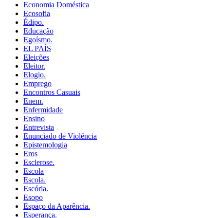
Economia Doméstica
Ecosofia
Édipo.
Educação
Egoísmo.
EL PAÍS
Eleições
Eleitor.
Elogio.
Emprego
Encontros Casuais
Enem.
Enfermidade
Ensino
Entrevista
Enunciado de Violência
Epistemologia
Eros
Esclerose.
Escola
Escola.
Escória.
Esopo
Espaço da Aparência.
Esperança.