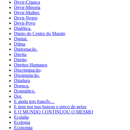
Devir-Criança
Devir-Minoria
Devir-Mulher.
Devir-Negro
Devir-Povo
Dialética.
Diario do Centro do Mundo
Digital.
Dilma
Diplomação.
Direita
Direito
Direitos Humanos
Discriminação;
Dissimulação.
Ditadura
Doença.
Dogmático.
Dor.
E ainda tem francês…
E nem por isso baixou o preço do peixe
E O MUNDO CONTINUOU O MESMO
Ecolalia
Ecologia
Economia