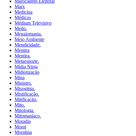
Marocagem Eleitoral
Marx
Medicina
Médicos
Médium Televisivo
Medo.
Megalomania.
Meio Ambiente
Mendicidade.
Mentira
Mentira.
Metaesporte.
Mídia Ninja
Midiotização
Mina
Ministro.
Misoginia.
Mistificação.
Mitificação.
Mito.
Mitologia.
Mitomaníaco.
Moradia
Moral
Moralina