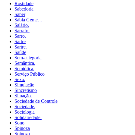
Rostidade
Sabedoria.
Saber
Sábia Gente…
Salário.
Sarrafo.
Sarro.
Sartre
Sartre.
Saúde
Sem-categoria
Semântica.
Semiótica.
Serviço Público
Sexo.
Simulação
Sincretismo
Situação.
Sociedade de Controle
Sociedade.
Sociologia
Solidariedade.
Sono.
Spinoza
Spinoza.