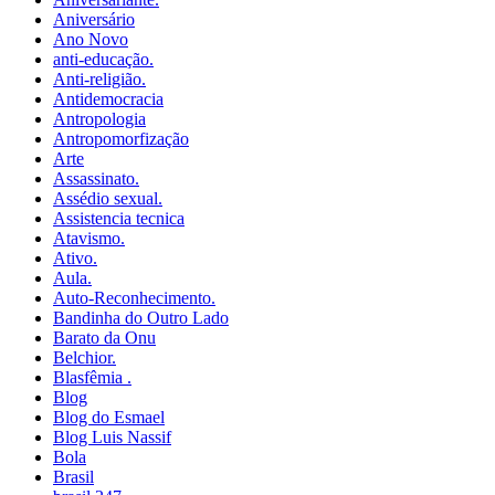
Aniversário
Ano Novo
anti-educação.
Anti-religião.
Antidemocracia
Antropologia
Antropomorfização
Arte
Assassinato.
Assédio sexual.
Assistencia tecnica
Atavismo.
Ativo.
Aula.
Auto-Reconhecimento.
Bandinha do Outro Lado
Barato da Onu
Belchior.
Blasfêmia .
Blog
Blog do Esmael
Blog Luis Nassif
Bola
Brasil