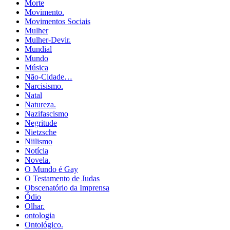
Morte
Movimento.
Movimentos Sociais
Mulher
Mulher-Devir.
Mundial
Mundo
Música
Não-Cidade…
Narcisismo.
Natal
Natureza.
Nazifascismo
Negritude
Nietzsche
Niilismo
Notícia
Novela.
O Mundo é Gay
O Testamento de Judas
Obscenatório da Imprensa
Ódio
Olhar.
ontologia
Ontológico.