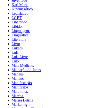
Juventude
Karl Marx.
Kinemasófico
Legislativo
LGBT
Liberdade
Libido.
Linguagem.
Linguística
Literatura
Livro
Lukács
Lula
Lula Livre
Luto.
Mais Médicos.
Malhação do Judas
Manaus
Manaus.
Manifestação
Manifestos
Maradona.
Marcha.
Marisa Letícia
Marketing