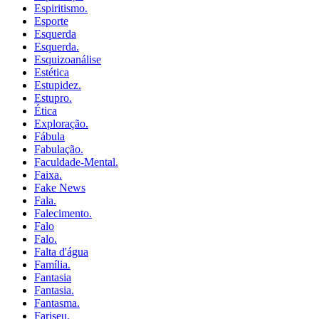
Espiritismo.
Esporte
Esquerda
Esquerda.
Esquizoanálise
Estética
Estupidez.
Estupro.
Ética
Exploração.
Fábula
Fabulação.
Faculdade-Mental.
Faixa.
Fake News
Fala.
Falecimento.
Falo
Falo.
Falta d'água
Família.
Fantasia
Fantasia.
Fantasma.
Fariseu.