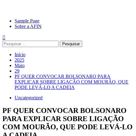
Avançar
Primary
Sample Page
para
Menu
Sobre a AFIN
o
conteúdo
Pesquisar
por:
Início
2025
Maio
29
PF QUER CONVOCAR BOLSONARO PARA
EXPLICAR SOBRE LIGAÇÃO COM MOURÃO, QUE
PODE LEVÁ-LO A CADEIA
Uncategorized
PF QUER CONVOCAR BOLSONARO
PARA EXPLICAR SOBRE LIGAÇÃO
COM MOURÃO, QUE PODE LEVÁ-LO
A CADEIA