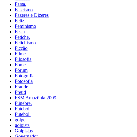
Farsa.
Fascismo
Fazeres e Dizeres
Feliz.
Feminismo
Festa
Fetiche.
Fetichismo.
Ficção
Filme.
Filosofia
Fome.
Fórum
Fotografia
Fotosofia
Fraude.
Freud
FSM Amazônia 2009
Fúnebre.
Futebol
Futebol.
golpe
golpista
Golpistas
Governador.