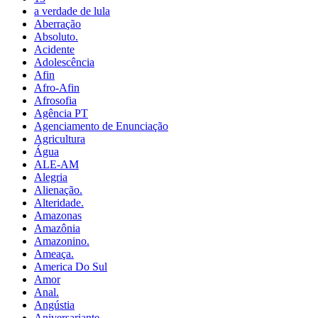
a verdade de lula
Aberração
Absoluto.
Acidente
Adolescência
Afin
Afro-Afin
Afrosofia
Agência PT
Agenciamento de Enunciação
Agricultura
Água
ALE-AM
Alegria
Alienação.
Alteridade.
Amazonas
Amazônia
Amazonino.
Ameaça.
America Do Sul
Amor
Anal.
Angústia
Aniversariante.