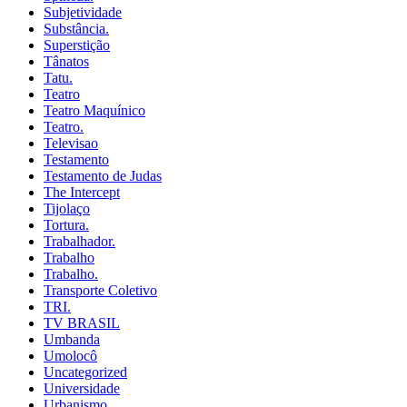
Subjetividade
Substância.
Superstição
Tânatos
Tatu.
Teatro
Teatro Maquínico
Teatro.
Televisao
Testamento
Testamento de Judas
The Intercept
Tijolaço
Tortura.
Trabalhador.
Trabalho
Trabalho.
Transporte Coletivo
TRI.
TV BRASIL
Umbanda
Umolocô
Uncategorized
Universidade
Urbanismo