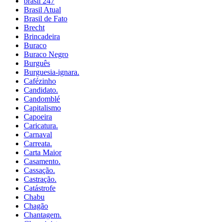
brasil 247
Brasil Atual
Brasil de Fato
Brecht
Brincadeira
Buraco
Buraco Negro
Burguês
Burguesia-ignara.
Cafézinho
Candidato.
Candomblé
Capitalismo
Capoeira
Caricatura.
Carnaval
Carreata.
Carta Maior
Casamento.
Cassação.
Castração.
Catástrofe
Chabu
Chagão
Chantagem.