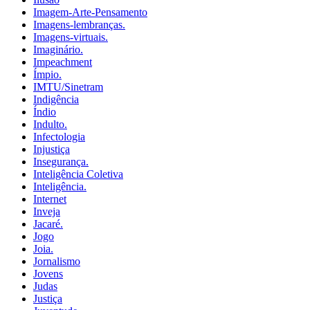
Imagem-Arte-Pensamento
Imagens-lembranças.
Imagens-virtuais.
Imaginário.
Impeachment
Ímpio.
IMTU/Sinetram
Indigência
Índio
Indulto.
Infectologia
Injustiça
Insegurança.
Inteligência Coletiva
Inteligência.
Internet
Inveja
Jacaré.
Jogo
Joia.
Jornalismo
Jovens
Judas
Justiça