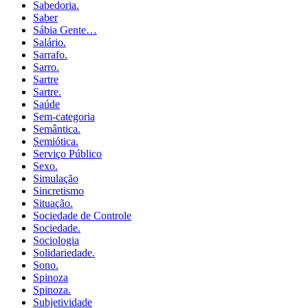
Sabedoria.
Saber
Sábia Gente…
Salário.
Sarrafo.
Sarro.
Sartre
Sartre.
Saúde
Sem-categoria
Semântica.
Semiótica.
Serviço Público
Sexo.
Simulação
Sincretismo
Situação.
Sociedade de Controle
Sociedade.
Sociologia
Solidariedade.
Sono.
Spinoza
Spinoza.
Subjetividade