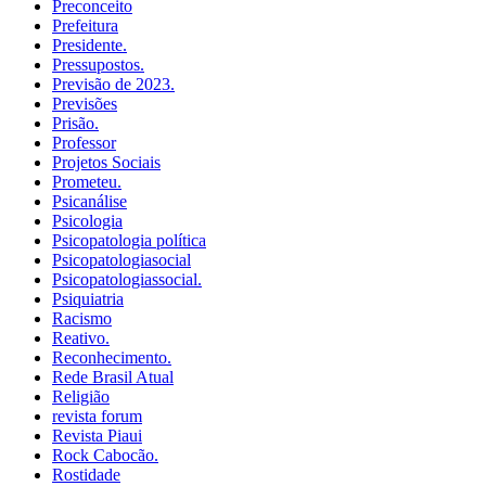
Preconceito
Prefeitura
Presidente.
Pressupostos.
Previsão de 2023.
Previsões
Prisão.
Professor
Projetos Sociais
Prometeu.
Psicanálise
Psicologia
Psicopatologia política
Psicopatologiasocial
Psicopatologiassocial.
Psiquiatria
Racismo
Reativo.
Reconhecimento.
Rede Brasil Atual
Religião
revista forum
Revista Piaui
Rock Cabocão.
Rostidade