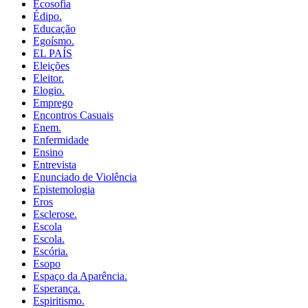
Ecosofia
Édipo.
Educação
Egoísmo.
EL PAÍS
Eleições
Eleitor.
Elogio.
Emprego
Encontros Casuais
Enem.
Enfermidade
Ensino
Entrevista
Enunciado de Violência
Epistemologia
Eros
Esclerose.
Escola
Escola.
Escória.
Esopo
Espaço da Aparência.
Esperança.
Espiritismo.