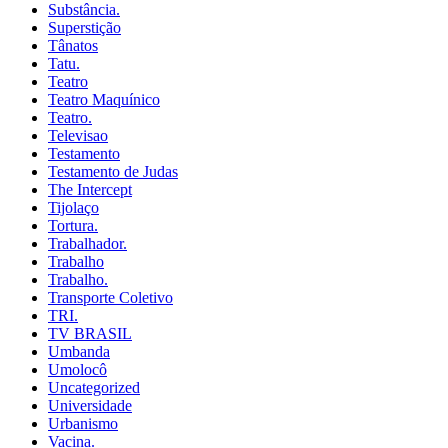
Substância.
Superstição
Tânatos
Tatu.
Teatro
Teatro Maquínico
Teatro.
Televisao
Testamento
Testamento de Judas
The Intercept
Tijolaço
Tortura.
Trabalhador.
Trabalho
Trabalho.
Transporte Coletivo
TRI.
TV BRASIL
Umbanda
Umolocô
Uncategorized
Universidade
Urbanismo
Vacina.