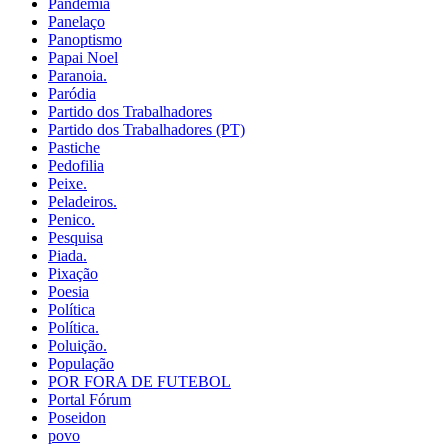
Pandemia
Panelaço
Panoptismo
Papai Noel
Paranoia.
Paródia
Partido dos Trabalhadores
Partido dos Trabalhadores (PT)
Pastiche
Pedofilia
Peixe.
Peladeiros.
Penico.
Pesquisa
Piada.
Pixação
Poesia
Política
Política.
Poluição.
População
POR FORA DE FUTEBOL
Portal Fórum
Poseidon
povo