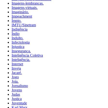
Imagens-lembranças.
Imagens-virtuais.
Imaginário.
Impeachment
Ímpio.
IMTU/Sinetram
Indigência
Índio
Indulto.
Infectologia
Injustiça
Insegurança.
Inteligência Coletiva
Inteligência.
Internet
Inveja
Jacaré.
Jogo
Joia.
Jornalismo
Jovens
Judas
Justiça
Juventude
Karl Marx.