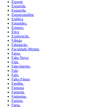
Esporte
Esquerda
Esquerda.
Esquizoanálise
Estética
Estupidez.
Estupro.
Ética
Exploração.
Fábula
Fabulação.
Faculdade-Mental.
Faixa.
Fake News
Fala.
Falecimento.
Falo
Falo.
Falta d'água
Família.
Fantasia
Fantasia.
Fantasma.
Fariseu.
Farsa.