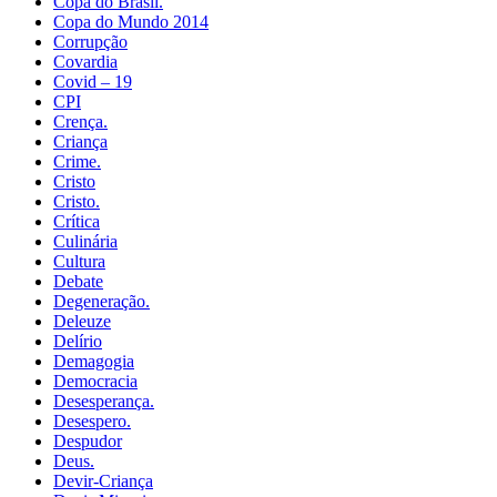
Copa do Brasil.
Copa do Mundo 2014
Corrupção
Covardia
Covid – 19
CPI
Crença.
Criança
Crime.
Cristo
Cristo.
Crítica
Culinária
Cultura
Debate
Degeneração.
Deleuze
Delírio
Demagogia
Democracia
Desesperança.
Desespero.
Despudor
Deus.
Devir-Criança