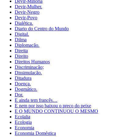
Devir-Minoria
Devir-Mulher.
Devir-Negro
Devir-Povo
Dialética.
Diario do Centro do Mundo
Digital.
Dilma
Diplomação.
Direita
Direito
Direitos Humanos
Discriminação;
Dissimulação.
Ditadura
Doença.
Dogmático.
Dor.
E ainda tem francês…
E nem por isso baixou o preço do peixe
E O MUNDO CONTINUOU O MESMO
Ecolalia
Ecologia
Economia
Economia Doméstica