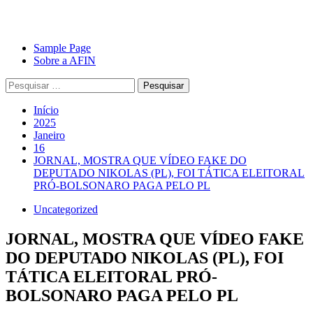
Avançar
Primary
Sample Page
para
Menu
Sobre a AFIN
o
Pesquisar
conteúdo
por:
Início
2025
Janeiro
16
JORNAL, MOSTRA QUE VÍDEO FAKE DO
DEPUTADO NIKOLAS (PL), FOI TÁTICA ELEITORAL
PRÓ-BOLSONARO PAGA PELO PL
Uncategorized
JORNAL, MOSTRA QUE VÍDEO FAKE
DO DEPUTADO NIKOLAS (PL), FOI
TÁTICA ELEITORAL PRÓ-
BOLSONARO PAGA PELO PL