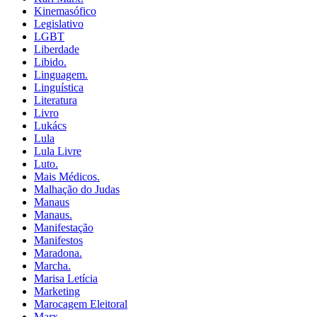
Kinemasófico
Legislativo
LGBT
Liberdade
Libido.
Linguagem.
Linguística
Literatura
Livro
Lukács
Lula
Lula Livre
Luto.
Mais Médicos.
Malhação do Judas
Manaus
Manaus.
Manifestação
Manifestos
Maradona.
Marcha.
Marisa Letícia
Marketing
Marocagem Eleitoral
Marx