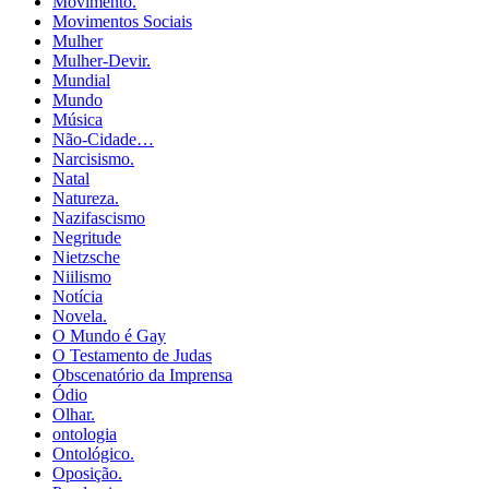
Movimento.
Movimentos Sociais
Mulher
Mulher-Devir.
Mundial
Mundo
Música
Não-Cidade…
Narcisismo.
Natal
Natureza.
Nazifascismo
Negritude
Nietzsche
Niilismo
Notícia
Novela.
O Mundo é Gay
O Testamento de Judas
Obscenatório da Imprensa
Ódio
Olhar.
ontologia
Ontológico.
Oposição.