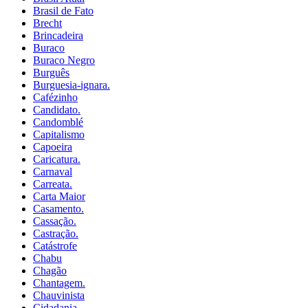
Brasil de Fato
Brecht
Brincadeira
Buraco
Buraco Negro
Burguês
Burguesia-ignara.
Cafézinho
Candidato.
Candomblé
Capitalismo
Capoeira
Caricatura.
Carnaval
Carreata.
Carta Maior
Casamento.
Cassação.
Castração.
Catástrofe
Chabu
Chagão
Chantagem.
Chauvinista
Cidadania.