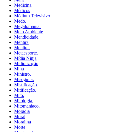
Medicina
Médicos
Médium Televisivo
Medo.
Megalomania.
Meio Ambiente
Mendicidade.
Mentira
Mentira.
Metaesporte.
Mídia Ninja
Midiotização
Mina
Ministro.
Misoginia.
Mistificação.
Mitificação.
Mito.
Mitologia.
Mitomaníaco.
Moradia
Moral
Moralina
Morte