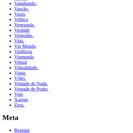
Vagabundo.
Vascão.
Vazio.
Velhice
Venezuela.
Verdade
Vergonha.
Vida.
Vio Mundo
Violência
Viomundo
Virtual
Virtualidade.
Visita.
Vôlei.
Vontade de Nada.
Vontade de Poder.
Voto
Xarope
Zeus.
Meta
Registar