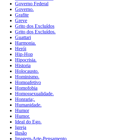
Governo Federal
Governo.
Grafite
Greve
Grito dos Excluídos
Grito dos Excluídos.
Guattari
Harmonia.
Herói
Hip-Hop
Hipocrisia.
Historia
Holocausto.
Hominismo.
Homoafetivo
Homofobia
Homossexualidade.
Honraria;.
Humanidade.
Humor
Humor.
Ideal do Ego.
Igreja
Ilusão
Imagem-Arte-Pensamento