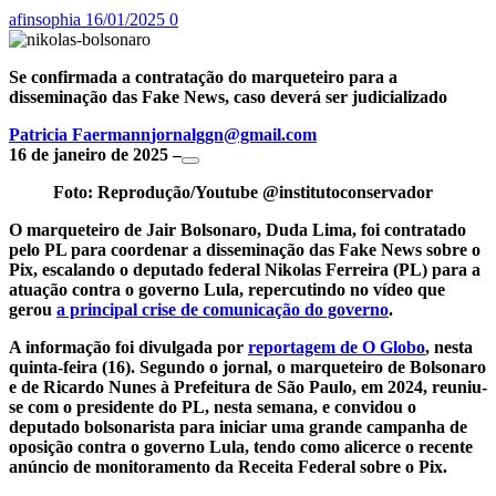
afinsophia
16/01/2025
0
Se confirmada a contratação do marqueteiro para a
disseminação das Fake News, caso deverá ser judicializado
Patricia Faermann
jornalggn@gmail.com
16 de janeiro de 2025 –
Foto: Reprodução/Youtube @institutoconservador
O marqueteiro de Jair Bolsonaro, Duda Lima, foi contratado
pelo PL para coordenar a disseminação das Fake News sobre o
Pix, escalando o deputado federal Nikolas Ferreira (PL) para a
atuação contra o governo Lula, repercutindo no vídeo que
gerou
a principal crise de comunicação do governo
.
A informação foi divulgada por
reportagem de O Globo
, nesta
quinta-feira (16). Segundo o jornal, o marqueteiro de Bolsonaro
e de Ricardo Nunes à Prefeitura de São Paulo, em 2024, reuniu-
se com o presidente do PL, nesta semana, e convidou o
deputado bolsonarista para iniciar uma grande campanha de
oposição contra o governo Lula, tendo como alicerce o recente
anúncio de monitoramento da Receita Federal sobre o Pix.