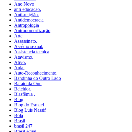
Ano Novo
anti-educação.
Anti-religião.
Antidemocracia
Antropologia
Antropomorfização
Arte
Assassinato.
Assédio sexual.
Assistencia tecnica
Atavismo.
Ativo.
Aula.
Auto-Reconhecimento.
Bandinha do Outro Lado
Barato da Onu
Belchior.
Blasfêmia .
Blog
Blog do Esmael
Blog Luis Nassif
Bola
Brasil
brasil 247
Brasil Atual