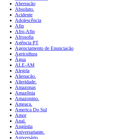
Aberração
Absoluto.
Acidente
Adolescência
Afin
Afro-Afin
Afrosofia
Agência PT
Agenciamento de Enunciação
Agricultura
Água
ALE-AM
Alegria
Alienação.
Alteridade.
Amazonas
Amazônia
Amazonino.
Ameaça.
America Do Sul
Amor
Anal.
Angústia
Aniversariante.
Aniversário