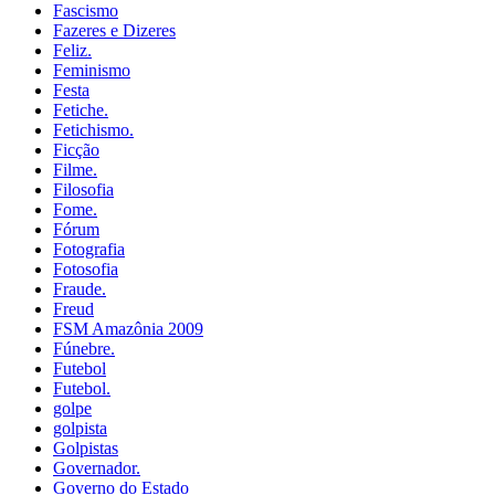
Fascismo
Fazeres e Dizeres
Feliz.
Feminismo
Festa
Fetiche.
Fetichismo.
Ficção
Filme.
Filosofia
Fome.
Fórum
Fotografia
Fotosofia
Fraude.
Freud
FSM Amazônia 2009
Fúnebre.
Futebol
Futebol.
golpe
golpista
Golpistas
Governador.
Governo do Estado