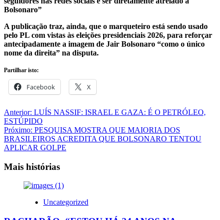
seguidores nas redes sociais e ser diretamente atrelado a
Bolsonaro”
A publicação traz, ainda, que o marqueteiro está sendo usado
pelo PL com vistas às eleições presidenciais 2026, para reforçar
antecipadamente a imagem de Jair Bolsonaro “como o único
nome da direita” na disputa.
Partilhar isto:
Facebook
X
Navegação
Anterior:
LUÍS NASSIF: ISRAEL E GAZA: É O PETRÓLEO,
ESTÚPIDO
de
Próximo:
PESQUISA MOSTRA QUE MAIORIA DOS
artigos
BRASILEIROS ACREDITA QUE BOLSONARO TENTOU
APLICAR GOLPE
Mais histórias
Uncategorized