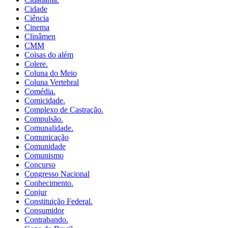
Cidade
Ciência
Cinema
Clinâmen
CMM
Coisas do além
Colere.
Coluna do Meio
Coluna Vertebral
Comédia.
Comicidade.
Complexo de Castração.
Compulsão.
Comunalidade.
Comunicação
Comunidade
Comunismo
Concurso
Congresso Nacional
Conhecimento.
Conjur
Constituição Federal.
Consumidor
Contrabando.