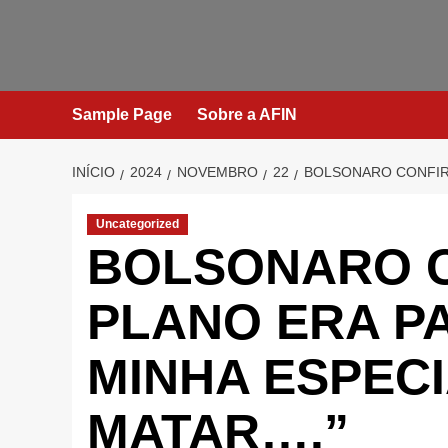
Avançar
para
o
conteúdo
Sample Page
Sobre a AFIN
INÍCIO
2024
NOVEMBRO
22
BOLSONARO CONFIRM
Uncategorized
BOLSONARO C
PLANO ERA PA
MINHA ESPECI
MATAR….”