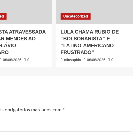
zed
Uncategorized
STA ATRAVESSADA
LULA CHAMA RUBIO DE
AR MENDES AO
“BOLSONARISTA” E
FLÁVIO
“LATINO-AMERICANO
ARO
FRUSTRADO”
08/08/2026
0
afinsophia
08/08/2026
0
s obrigatórios marcados com
*