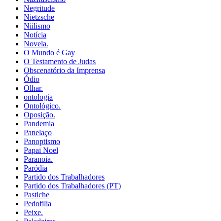
Negritude
Nietzsche
Niilismo
Notícia
Novela.
O Mundo é Gay
O Testamento de Judas
Obscenatório da Imprensa
Ódio
Olhar.
ontologia
Ontológico.
Oposição.
Pandemia
Panelaço
Panoptismo
Papai Noel
Paranoia.
Paródia
Partido dos Trabalhadores
Partido dos Trabalhadores (PT)
Pastiche
Pedofilia
Peixe.