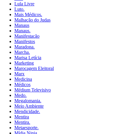
Lula Livre
Luto.
Mais Médicos.
Malhação do Judas
Manaus
Manaus.
Manifestação
Manifestos
Maradona.
Marcha.
Marisa Letícia
Marketing
Marocagem Eleitoral
Marx
Medicina
Médicos
Médium Televisivo
Medo.
Megalomania.
Meio Ambiente
Mendicidade.
Mentira
Mentira.
Metaesporte.
Mídia Ninja