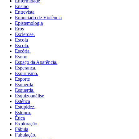
Enfermidade
Ensino
Entrevista
Enunciado de Violência
Epistemologia
Eros
Esclerose.
Escola
Escola.
Escória.
Esopo
Espaço da Aparência.
Esperança.
Espiritismo.
Esporte
Esquerda
Esquerda.
Esquizoanálise
Estética
Estupidez.
Estupro.
Ética
Exploração.
Fábula
Fabulação.