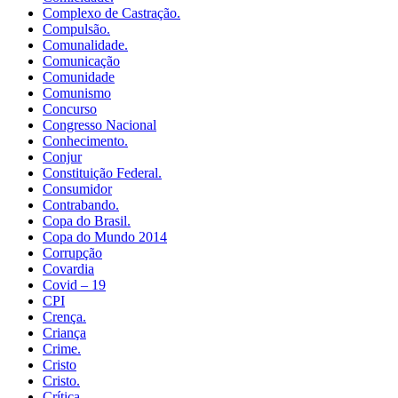
Complexo de Castração.
Compulsão.
Comunalidade.
Comunicação
Comunidade
Comunismo
Concurso
Congresso Nacional
Conhecimento.
Conjur
Constituição Federal.
Consumidor
Contrabando.
Copa do Brasil.
Copa do Mundo 2014
Corrupção
Covardia
Covid – 19
CPI
Crença.
Criança
Crime.
Cristo
Cristo.
Crítica