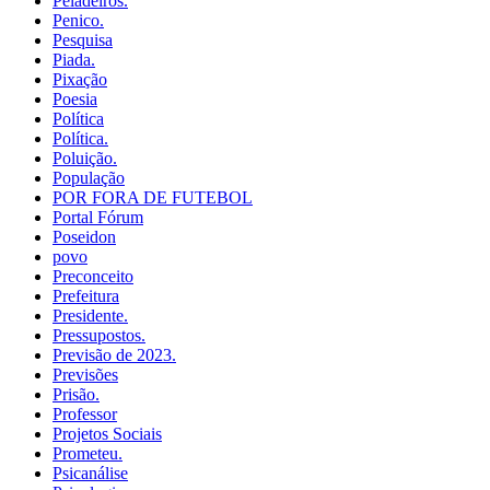
Peladeiros.
Penico.
Pesquisa
Piada.
Pixação
Poesia
Política
Política.
Poluição.
População
POR FORA DE FUTEBOL
Portal Fórum
Poseidon
povo
Preconceito
Prefeitura
Presidente.
Pressupostos.
Previsão de 2023.
Previsões
Prisão.
Professor
Projetos Sociais
Prometeu.
Psicanálise