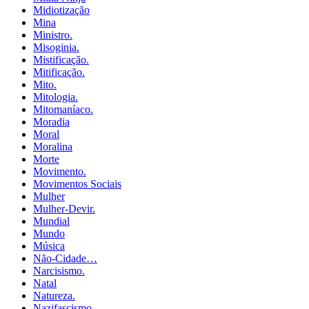
Midiotização
Mina
Ministro.
Misoginia.
Mistificação.
Mitificação.
Mito.
Mitologia.
Mitomaníaco.
Moradia
Moral
Moralina
Morte
Movimento.
Movimentos Sociais
Mulher
Mulher-Devir.
Mundial
Mundo
Música
Não-Cidade…
Narcisismo.
Natal
Natureza.
Nazifascismo