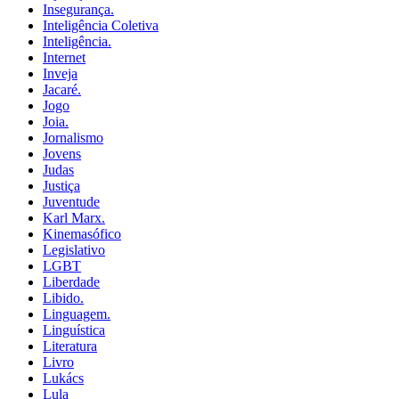
Insegurança.
Inteligência Coletiva
Inteligência.
Internet
Inveja
Jacaré.
Jogo
Joia.
Jornalismo
Jovens
Judas
Justiça
Juventude
Karl Marx.
Kinemasófico
Legislativo
LGBT
Liberdade
Libido.
Linguagem.
Linguística
Literatura
Livro
Lukács
Lula