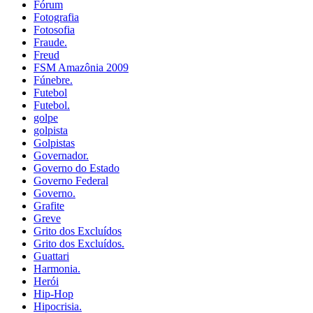
Fórum
Fotografia
Fotosofia
Fraude.
Freud
FSM Amazônia 2009
Fúnebre.
Futebol
Futebol.
golpe
golpista
Golpistas
Governador.
Governo do Estado
Governo Federal
Governo.
Grafite
Greve
Grito dos Excluídos
Grito dos Excluídos.
Guattari
Harmonia.
Herói
Hip-Hop
Hipocrisia.