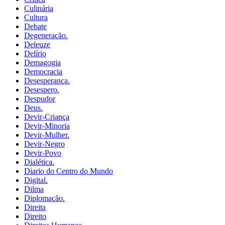
Culinária
Cultura
Debate
Degeneração.
Deleuze
Delírio
Demagogia
Democracia
Desesperança.
Desespero.
Despudor
Deus.
Devir-Criança
Devir-Minoria
Devir-Mulher.
Devir-Negro
Devir-Povo
Dialética.
Diario do Centro do Mundo
Digital.
Dilma
Diplomação.
Direita
Direito