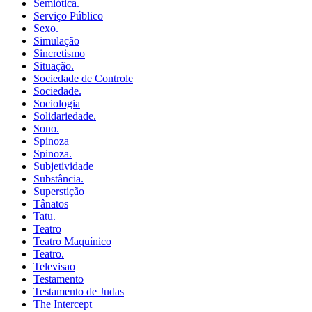
Semiótica.
Serviço Público
Sexo.
Simulação
Sincretismo
Situação.
Sociedade de Controle
Sociedade.
Sociologia
Solidariedade.
Sono.
Spinoza
Spinoza.
Subjetividade
Substância.
Superstição
Tânatos
Tatu.
Teatro
Teatro Maquínico
Teatro.
Televisao
Testamento
Testamento de Judas
The Intercept