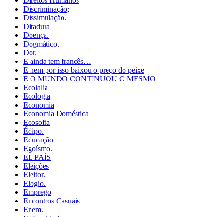
Direitos Humanos
Discriminação;
Dissimulação.
Ditadura
Doença.
Dogmático.
Dor.
E ainda tem francês…
E nem por isso baixou o preço do peixe
E O MUNDO CONTINUOU O MESMO
Ecolalia
Ecologia
Economia
Economia Doméstica
Ecosofia
Édipo.
Educação
Egoísmo.
EL PAÍS
Eleições
Eleitor.
Elogio.
Emprego
Encontros Casuais
Enem.