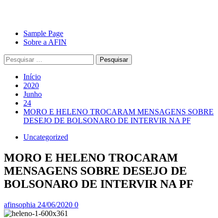
Avançar
Primary
Sample Page
para
Menu
Sobre a AFIN
o
Pesquisar
conteúdo
por:
Início
2020
Junho
24
MORO E HELENO TROCARAM MENSAGENS SOBRE
DESEJO DE BOLSONARO DE INTERVIR NA PF
Uncategorized
MORO E HELENO TROCARAM
MENSAGENS SOBRE DESEJO DE
BOLSONARO DE INTERVIR NA PF
afinsophia
24/06/2020
0