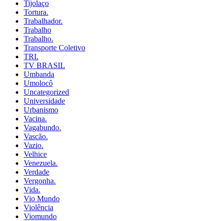
Tijolaço
Tortura.
Trabalhador.
Trabalho
Trabalho.
Transporte Coletivo
TRI.
TV BRASIL
Umbanda
Umolocô
Uncategorized
Universidade
Urbanismo
Vacina.
Vagabundo.
Vascão.
Vazio.
Velhice
Venezuela.
Verdade
Vergonha.
Vida.
Vio Mundo
Violência
Viomundo