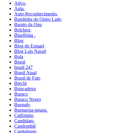
Ativo.
Aula.
Auto-Reconhecimento.
Bandinha do Outro Lado
Barato da Onu
Belchior.
Blasfêmia .
Blog
Blog do Esmael
Blog Luis Nassif
Bola
Brasil
brasil 247
Brasil Atual
Brasil de Fato
Brecht
Brincadeira
Buraco
Buraco Negro
Burguês
Burguesia-ignara.
Cafézinho
Candidato.
Candomblé
Capitalismo