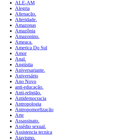
ALE-AM
Alegria
Alienação.
Alteridade.
Amazonas
Amazônia
Amazonino.
Ameaça.
America Do Sul
Amor
Anal.
Angústia
Aniversariante.
Aniversário
Ano Novo
anti-educação.
Anti-religião.
Antidemocracia
Antropologia
Antropomorfização
Arte
Assassinato.
Assédio sexual.
Assistencia tecnica
Atavismo.