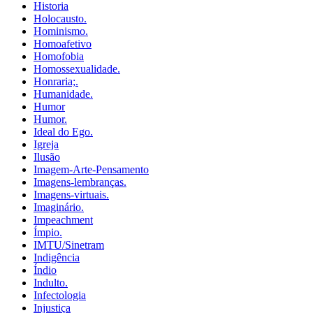
Historia
Holocausto.
Hominismo.
Homoafetivo
Homofobia
Homossexualidade.
Honraria;.
Humanidade.
Humor
Humor.
Ideal do Ego.
Igreja
Ilusão
Imagem-Arte-Pensamento
Imagens-lembranças.
Imagens-virtuais.
Imaginário.
Impeachment
Ímpio.
IMTU/Sinetram
Indigência
Índio
Indulto.
Infectologia
Injustiça