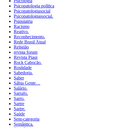
Psicologia
Psicopatologia política
Psicopatologiasocial
Psicopatologiassocial.
Psiquiatria
Racismo
Reativo.
Reconhecimento.
Rede Brasil Atual
Religião
revista forum
Revista Piaui
Rock Cabocão.
Rostidade
Sabedoria.
Saber
Sábia Gente…
Salário.
Sarrafo.
Sarro.
Sartre
Sartre.
Saúde
Sem-categoria
Semântica.