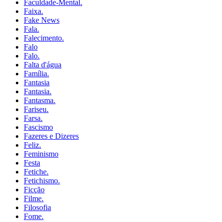
Faculdade-Mental.
Faixa.
Fake News
Fala.
Falecimento.
Falo
Falo.
Falta d'água
Família.
Fantasia
Fantasia.
Fantasma.
Fariseu.
Farsa.
Fascismo
Fazeres e Dizeres
Feliz.
Feminismo
Festa
Fetiche.
Fetichismo.
Ficção
Filme.
Filosofia
Fome.