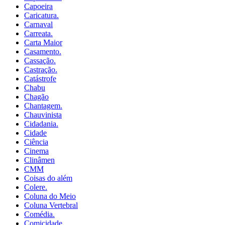
Capoeira
Caricatura.
Carnaval
Carreata.
Carta Maior
Casamento.
Cassação.
Castração.
Catástrofe
Chabu
Chagão
Chantagem.
Chauvinista
Cidadania.
Cidade
Ciência
Cinema
Clinâmen
CMM
Coisas do além
Colere.
Coluna do Meio
Coluna Vertebral
Comédia.
Comicidade.