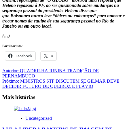
Ontem, reportagem de “O GLOBO” mostrou uma resposta que
Heleno repassou à PF, ao ser questionado sobre mudanças na
segurança pessoal do presidente. Heleno disse que
que Bolsonaro nunca teve “óbices ou embaraços” para nomear e
trocar nomes da equipe de sua segurança pessoal no Rio de
Janeiro ou em outro local.
(…)
Partilhar isto:
Facebook
X
Navegação
Anterior:
QUADRILHA JUNINA TRADIÇÃO DE
PERNAMBUCO
de
Próximo:
MINISTROS STF DISCUTEM SE GILMAR DEVE
artigos
DECIDIR FUTURO DE QUEIROZ E FLÁVIO
Mais histórias
Uncategorized