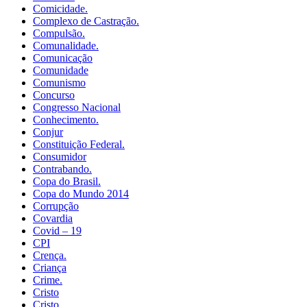
Comicidade.
Complexo de Castração.
Compulsão.
Comunalidade.
Comunicação
Comunidade
Comunismo
Concurso
Congresso Nacional
Conhecimento.
Conjur
Constituição Federal.
Consumidor
Contrabando.
Copa do Brasil.
Copa do Mundo 2014
Corrupção
Covardia
Covid – 19
CPI
Crença.
Criança
Crime.
Cristo
Cristo.