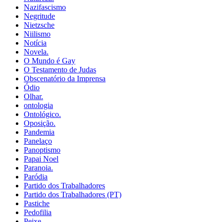
Nazifascismo
Negritude
Nietzsche
Niilismo
Notícia
Novela.
O Mundo é Gay
O Testamento de Judas
Obscenatório da Imprensa
Ódio
Olhar.
ontologia
Ontológico.
Oposição.
Pandemia
Panelaço
Panoptismo
Papai Noel
Paranoia.
Paródia
Partido dos Trabalhadores
Partido dos Trabalhadores (PT)
Pastiche
Pedofilia
Peixe.