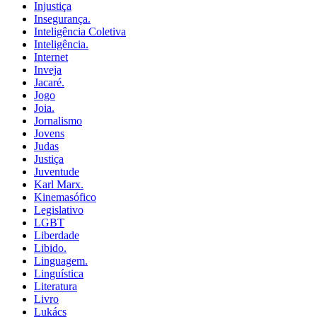
Injustiça
Insegurança.
Inteligência Coletiva
Inteligência.
Internet
Inveja
Jacaré.
Jogo
Joia.
Jornalismo
Jovens
Judas
Justiça
Juventude
Karl Marx.
Kinemasófico
Legislativo
LGBT
Liberdade
Libido.
Linguagem.
Linguística
Literatura
Livro
Lukács