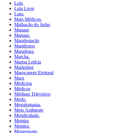
Lula
Lula Livre
Luto.
Mais Médicos.
Malhação do Judas
Manaus
Manaus.
Manifestação
Manifestos
Maradona.
Marcha.
Marisa Letícia
Marketing
Marocagem Eleitoral
Marx
Medicina
Médicos
Médium Televisivo
Medo.
Megalomania.
Meio Ambiente
Mendicidade.
Mentira
Mentira.
Metaesporte.