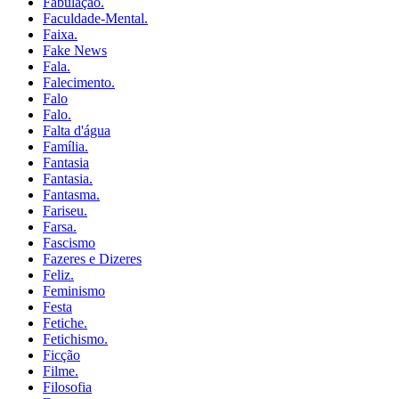
Fabulação.
Faculdade-Mental.
Faixa.
Fake News
Fala.
Falecimento.
Falo
Falo.
Falta d'água
Família.
Fantasia
Fantasia.
Fantasma.
Fariseu.
Farsa.
Fascismo
Fazeres e Dizeres
Feliz.
Feminismo
Festa
Fetiche.
Fetichismo.
Ficção
Filme.
Filosofia