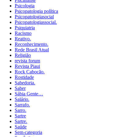
Psicanálise
Psicologia
Psicopatologia política
Psicopatologiasocial
Psicopatologiassocial.
Psiquiatria
Racismo
Reativo.
Reconhecimento.
Rede Brasil Atual
Religião
revista forum
Revista Piaui
Rock Cabocão.
Rostidade
Sabedoria.
Saber
Sábia Gente…
Salário.
Sarrafo.
Sarro.
Sartre
Sartre.
Saúde
Sem-categoria