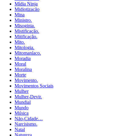
Mídia Ninja
Midiotização
Mina
Ministro.
Misoginia.
Mistificação.
Mitificação.
Mito.
Mitologia.
Mitomaníaco.
Moradia
Moral
Moralina
Morte
Movimento.
Movimentos Sociais
Mulher
Mulher-Devir.
Mundial
Mundo
Música
Não-Cidade…
Narcisismo.
Natal
Natureza.