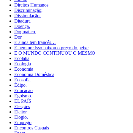
Direitos Humanos
Discriminação;
Dissimulação.
Ditadura
Doença.
Dogmático.
Dor.
E ainda tem francês…
E nem por isso baixou o preço do peixe
E O MUNDO CONTINUOU O MESMO
Ecolalia
Ecologia
Economia
Economia Doméstica
Ecosofia
Édipo.
Educação
Egoísmo.
EL PAÍS
Eleições
Eleitor.
Elogio.
Emprego
Encontros Casuais