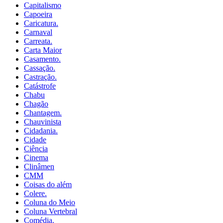
Capitalismo
Capoeira
Caricatura.
Carnaval
Carreata.
Carta Maior
Casamento.
Cassação.
Castração.
Catástrofe
Chabu
Chagão
Chantagem.
Chauvinista
Cidadania.
Cidade
Ciência
Cinema
Clinâmen
CMM
Coisas do além
Colere.
Coluna do Meio
Coluna Vertebral
Comédia.