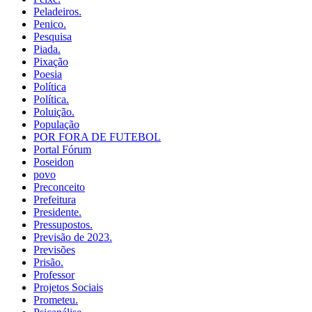
Peladeiros.
Penico.
Pesquisa
Piada.
Pixação
Poesia
Política
Política.
Poluição.
População
POR FORA DE FUTEBOL
Portal Fórum
Poseidon
povo
Preconceito
Prefeitura
Presidente.
Pressupostos.
Previsão de 2023.
Previsões
Prisão.
Professor
Projetos Sociais
Prometeu.