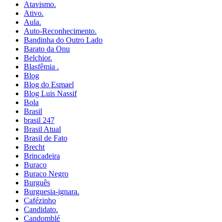
Atavismo.
Ativo.
Aula.
Auto-Reconhecimento.
Bandinha do Outro Lado
Barato da Onu
Belchior.
Blasfêmia .
Blog
Blog do Esmael
Blog Luis Nassif
Bola
Brasil
brasil 247
Brasil Atual
Brasil de Fato
Brecht
Brincadeira
Buraco
Buraco Negro
Burguês
Burguesia-ignara.
Cafézinho
Candidato.
Candomblé