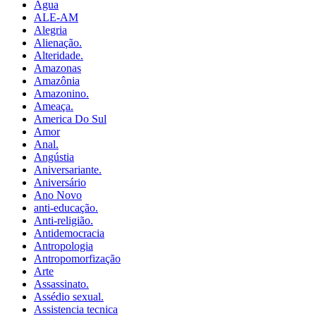
Água
ALE-AM
Alegria
Alienação.
Alteridade.
Amazonas
Amazônia
Amazonino.
Ameaça.
America Do Sul
Amor
Anal.
Angústia
Aniversariante.
Aniversário
Ano Novo
anti-educação.
Anti-religião.
Antidemocracia
Antropologia
Antropomorfização
Arte
Assassinato.
Assédio sexual.
Assistencia tecnica