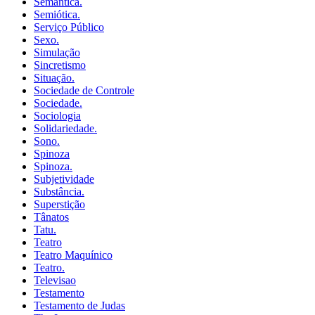
Semântica.
Semiótica.
Serviço Público
Sexo.
Simulação
Sincretismo
Situação.
Sociedade de Controle
Sociedade.
Sociologia
Solidariedade.
Sono.
Spinoza
Spinoza.
Subjetividade
Substância.
Superstição
Tânatos
Tatu.
Teatro
Teatro Maquínico
Teatro.
Televisao
Testamento
Testamento de Judas