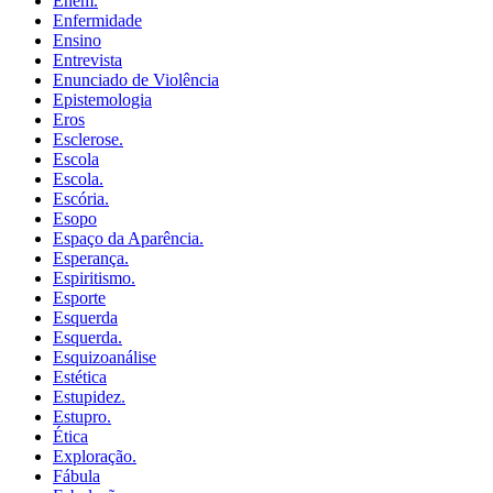
Enem.
Enfermidade
Ensino
Entrevista
Enunciado de Violência
Epistemologia
Eros
Esclerose.
Escola
Escola.
Escória.
Esopo
Espaço da Aparência.
Esperança.
Espiritismo.
Esporte
Esquerda
Esquerda.
Esquizoanálise
Estética
Estupidez.
Estupro.
Ética
Exploração.
Fábula