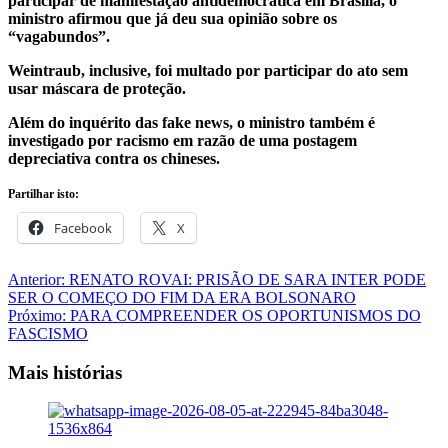
participar de manifestação antidemocrática em Brasília, o
ministro afirmou que já deu sua opinião sobre os
“vagabundos”.
Weintraub, inclusive, foi multado por participar do ato sem
usar máscara de proteção.
Além do inquérito das fake news, o ministro também é
investigado por racismo em razão de uma postagem
depreciativa contra os chineses.
Partilhar isto:
Facebook
X
Navegação
Anterior:
RENATO ROVAI: PRISÃO DE SARA INTER PODE
SER O COMEÇO DO FIM DA ERA BOLSONARO
de
Próximo:
PARA COMPREENDER OS OPORTUNISMOS DO
artigos
FASCISMO
Mais histórias