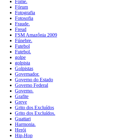
Fome.
Fórum
Fotografia
Fotosofia
Fraude.
Freud
FSM Amazônia 2009
Fúnebre.
Futebol
Futebol.
golpe
golpista
Golpistas
Governador.
Governo do Estado
Governo Federal
Governo.
Grafite
Greve
Grito dos Excluídos
Grito dos Excluídos.
Guattari
Harmonia.
Herói
Hip-Hop