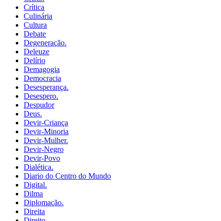
Crítica
Culinária
Cultura
Debate
Degeneração.
Deleuze
Delírio
Demagogia
Democracia
Desesperança.
Desespero.
Despudor
Deus.
Devir-Criança
Devir-Minoria
Devir-Mulher.
Devir-Negro
Devir-Povo
Dialética.
Diario do Centro do Mundo
Digital.
Dilma
Diplomação.
Direita
Direito