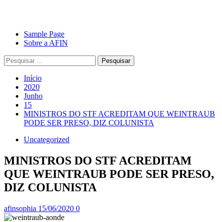
Avançar
Primary
Sample Page
para
Menu
Sobre a AFIN
o
Pesquisar
conteúdo
por:
Início
2020
Junho
15
MINISTROS DO STF ACREDITAM QUE WEINTRAUB
PODE SER PRESO, DIZ COLUNISTA
Uncategorized
MINISTROS DO STF ACREDITAM
QUE WEINTRAUB PODE SER PRESO,
DIZ COLUNISTA
afinsophia
15/06/2020
0