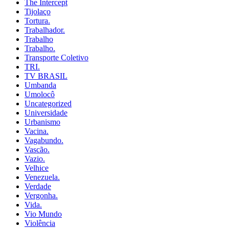
The Intercept
Tijolaço
Tortura.
Trabalhador.
Trabalho
Trabalho.
Transporte Coletivo
TRI.
TV BRASIL
Umbanda
Umolocô
Uncategorized
Universidade
Urbanismo
Vacina.
Vagabundo.
Vascão.
Vazio.
Velhice
Venezuela.
Verdade
Vergonha.
Vida.
Vio Mundo
Violência