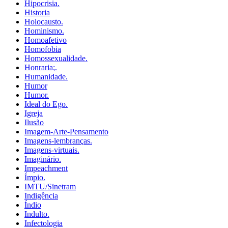
Hipocrisia.
Historia
Holocausto.
Hominismo.
Homoafetivo
Homofobia
Homossexualidade.
Honraria;.
Humanidade.
Humor
Humor.
Ideal do Ego.
Igreja
Ilusão
Imagem-Arte-Pensamento
Imagens-lembranças.
Imagens-virtuais.
Imaginário.
Impeachment
Ímpio.
IMTU/Sinetram
Indigência
Índio
Indulto.
Infectologia