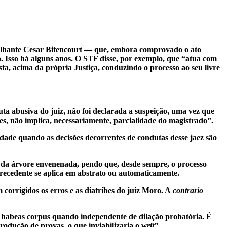
lhante Cesar Bitencourt — que, embora comprovado o ato
. Isso há alguns anos. O STF disse, por exemplo, que “atua com
ista, acima da própria Justiça, conduzindo o processo ao seu livre
a abusiva do juiz, não foi declarada a suspeição, uma vez que
res, não implica, necessariamente, parcialidade do magistrado”.
lidade quando as decisões decorrentes de condutas desse jaez são
os da árvore envenenada, pendo que, desde sempre, o processo
recedente se aplica em abstrato ou automaticamente.
corrigidos os erros e as diatribes do juiz Moro. A
contrario
e habeas corpus quando independente de dilação probatória. É
produção de provas, o que inviabilizaria o
writ”
.