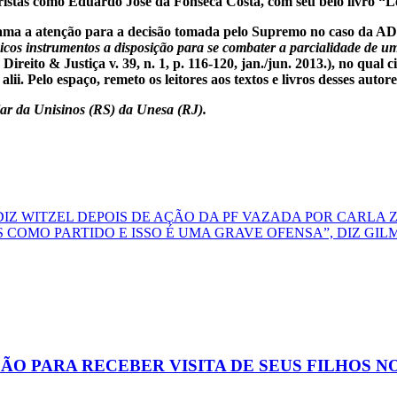
uristas como Eduardo José da Fonseca Costa, com seu belo livro “
a a atenção para a decisão tomada pelo Supremo no caso da ADI 1
icos instrumentos a disposição para se combater a parcialidade de u
ito & Justiça v. 39, n. 1, p. 116-120, jan./jun. 2013.), no qual cit
. Pelo espaço, remeto os leitores aos textos e livros desses autore
tular da Unisinos (RS) da Unesa (RJ).
DIZ WITZEL DEPOIS DE AÇÃO DA PF VAZADA POR CARLA 
COMO PARTIDO E ISSO É UMA GRAVE OFENSA”, DIZ GI
 PARA RECEBER VISITA DE SEUS FILHOS NO D