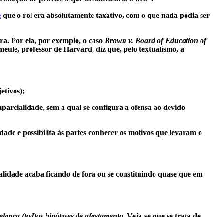
e
que o rol era absolutamente taxativo, com o que nada podia ser
ira. Por ela, por exemplo, o caso
Brown v. Board of Education of
rmeule, professor de Harvard, diz que, pelo textualismo, a
etivos);
imparcialidade, sem a qual se configura a ofensa ao devido
ade e possibilita às partes conhecer os motivos que levaram o
ialidade acaba ficando de fora ou se constituindo quase que em
o elenca (tod)as hipóteses de afastamento.
Veja-se que se trata de