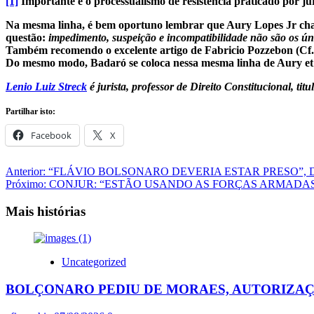
[1]
Importante é o processualismo de resistência praticado por j
Na mesma linha, é bem oportuno lembrar que Aury Lopes Jr cham
questão:
impedimento, suspeição e incompatibilidade não são os ún
Também recomendo o excelente artigo de Fabricio Pozzebon (Cf. Dire
Do mesmo modo, Badaró se coloca nessa mesma linha de Aury et alii
Lenio Luiz Streck
é jurista, professor de Direito Constitucional, ti
Partilhar isto:
Facebook
X
Navegação
Anterior:
“FLÁVIO BOLSONARO DEVERIA ESTAR PRESO”, 
Próximo:
CONJUR: “ESTÃO USANDO AS FORÇAS ARMADAS 
de
artigos
Mais histórias
Uncategorized
BOLÇONARO PEDIU DE MORAES, AUTORIZAÇÃO