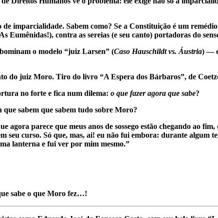
 Direitos Humanos vê o problema: ele exige não só a imparcialida
o de imparcialidade. Sabem como? Se a Constituição é um remédio 
a As Eumênidas!), contra as sereias (e seu canto) portadoras do se
abominam o modelo “juiz Larsen” (
Caso Hauschildt vs. Áustria
) — 
to do juiz Moro. Tiro do livro “A Espera dos Bárbaros”, de Coet
ortura no forte e fica num dilema:
o que fazer agora que sabe
?
ora que sabem que sabem tudo sobre Moro?
ue agora parece que meus anos de sossego estão chegando ao fim,
m seu curso. Só que, mas, ai! eu não fui embora: durante algum t
 uma lanterna e fui ver por mim mesmo.”
 que sabe o que Moro fez…!