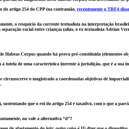
ivo do artigo 254 do CPP (na contramão,
recentemente o TRF4 diss
mente, o resquício da corrente textualista na interpretação brasile
a separação racial entre crianças (aliás, o ex-textualista Adrian Ve
e de Habeas Corpus quando há prova pré-constituída (elementos obj
 à tutela de uma característica inerente à jurisdição, que é a sua 
 circunscreve o magistrado a coordenadas objetivas de imparcialid
.
, sustentando que o rol do artigo 254 é taxativo, com o que a parc
untamente, ou vale a alternativa “d”?
teses de afastamento do juiz;
outra coisa é II) dizer que o dispositiv