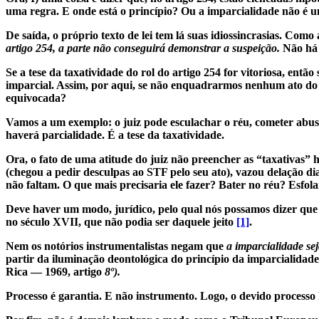
uma regra. E onde está o princípio? Ou a imparcialidade não é u
De saída, o próprio texto de lei tem lá suas idiossincrasias. Com
artigo 254, a parte não conseguirá demonstrar a suspeição.
Não há 
Se a tese da taxatividade do rol do artigo 254 for vitoriosa, en
imparcial. Assim, por aqui, se não enquadrarmos nenhum ato do ju
equivocada?
Vamos a um exemplo: o juiz pode esculachar o réu, cometer abuso
haverá parcialidade. É a tese da taxatividade.
Ora, o fato de uma atitude do juiz não preencher as “taxativas” 
(chegou a pedir desculpas ao STF pelo seu ato), vazou delação dia
não faltam. O que mais precisaria ele fazer? Bater no réu? Esfol
Deve haver um modo, jurídico, pelo qual nós possamos dizer que
no século XVII, que não podia ser daquele jeito
[1]
.
Nem os notórios instrumentalistas negam que
a imparcialidade se
partir da iluminação deontológica do princípio da imparcialidade,
Rica — 1969, artigo
8º).
Processo é garantia. E não instrumento. Logo, o devido processo l