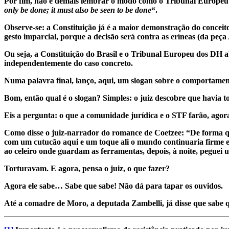
Por fim, não é demais lembrar o modo como o Tribunal Europeu de
only be done; it must also be seen to be done
“.
Observe-se: a Constituição já é a maior demonstração do conceit
gesto imparcial, porque a decisão será contra as eríneas (da peç
Ou seja, a Constituição do Brasil e o Tribunal Europeu dos DH 
independentemente do caso concreto.
Numa palavra final, lanço, aqui, um slogan sobre o comportamen
Bom, então qual é o slogan? Simples: o juiz descobre que havia t
Eis a pergunta: o que a comunidade jurídica e o STF farão, ag
Como disse o juiz-narrador do romance de Coetzee: “De forma q
com um cutucão aqui e um toque ali o mundo continuaria firme e
ao celeiro onde guardam as ferramentas, depois, à noite, peguei
Torturavam. E agora, pensa o juiz, o que fazer?
Agora ele sabe… Sabe que sabe! Não dá para tapar os ouvidos.
Até a comadre de Moro, a deputada Zambelli, já disse que sabe