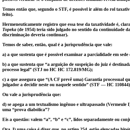
Temos então que, segundo o STF, é possível ir além do rol taxat
feito).
Hermeneuticamente registro que essa tese da taxatividade é, clara
Topeka
(de
1954
) teria sido julgado no sentido da continuidade d
discriminação deveria continuar).
Temos de saber, então, qual é a jurisprudência que vale:
a) a que sustenta que é possível examinar a parcialidade em sed
b) a que sustenta que “a arguição de suspeição do juiz é destinada
processo legal” (STJ no HC HC 172.819/MG);
c) a que assegura que “(A CF prevê uma) Garantia processual que
julgador a decidir neste ou naquele sentido”
(STF — HC 110844)
Ou vale a jurisprudência que:
d) se apega a um textualismo ingênuo e ultrapassado (Vermeule I)
uma “prova diabólica”?
Eis a questão: valem “a”, “b” e “c”, lidos separadamente ou conj
Ora, I) uma coisa é dizer que, no artigo 254, estão elencadas hipó