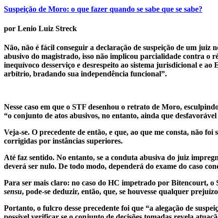
Suspeição de Moro: o que fazer quando se sabe que se sabe?
por Lenio Luiz Streck
Não, não é fácil conseguir a declaração de suspeição de um juiz 
abusivo do magistrado, isso não implicou parcialidade contra o 
inequívoco desserviço e desrespeito ao sistema jurisdicional e ao 
arbítrio, bradando sua independência funcional”.
Nesse caso em que o STF desenhou o retrato de Moro, esculpindo-
“o conjunto de atos abusivos, no entanto, ainda que desfavorável
Veja-se. O precedente de então, e que, ao que me consta, não foi
corrigidas por instâncias superiores.
Até faz sentido. No entanto, se a conduta abusiva do juiz impreg
deverá ser nulo. De todo modo, dependerá do exame do caso conc
Para ser mais claro: no caso do HC impetrado por Bitencourt, o 
sensu
, pode-se deduzir, então, que, se houvesse qualquer prejuíz
Portanto, o fulcro desse precedente foi que “a alegação de sus
possível verificar se o conjunto de decisões tomadas revela atua