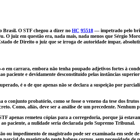
no Brasil. O STF chegou a dizer no
HC
95518
— impetrado pelo bri
réu. O juiz em questão era, nada mais, nada menos que Sérgio Moro
Estado de Direito o juiz que se irroga de autoridade ímpar, absolut
o em carrara, embora não tenha poupado adjetivos fortes à condut
 ao paciente e devidamente desconstituído pelas instâncias superio
 superado, é o de que apenas não se declara a suspeição por parcia
na o conjunto probatório, como se fosse o veneno da tese dos frut
reto. Como, aliás, deve ser a análise de um precedente. Nenhum p
STF apenas remeteu cópias para a corregedoria, porque já estavam 
o ao paciente, a nulidade seria declarada pelo Supremo Tribunal.
peição ou impedimento de magistrado pode ser examinada em sede d
ção parcial do magistrado neste habeas corpus, sem necessidade de 