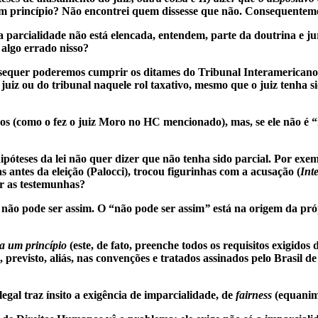
m princípio? Não encontrei quem dissesse que não. Consequentemen
o a parcialidade não está elencada, entendem, parte da doutrina e 
algo errado nisso?
tão sequer poderemos cumprir os ditames do Tribunal Interamericano
iz ou do tribunal naquele rol taxativo, mesmo que o juiz tenha si
s (como o fez o juiz Moro no HC mencionado), mas, se ele não é “i
hipóteses da lei não quer dizer que não tenha sido parcial. Por e
s antes da eleição (Palocci), trocou figurinhas com a acusação (
Int
ar as testemunhas?
 não pode ser assim. O “não pode ser assim
”
está na origem da próp
ja um princípio
(este, de fato, preenche todos os requisitos exigidos
 previsto, aliás, nas convenções e tratados assinados pelo Brasil 
egal traz ínsito a exigência de imparcialidade, de
fairness
(equanim