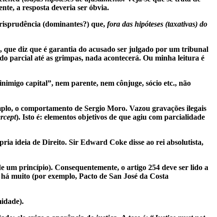
te, a resposta deveria ser óbvia.
jurisprudência (dominantes?) que,
fora das hipóteses (taxativas) do
, que diz que é garantia do acusado ser julgado por um tribunal
do parcial até as grimpas, nada acontecerá. Ou minha leitura é
nimigo capital”, nem parente, nem cônjuge, sócio etc., não
xemplo, o comportamento de Sergio Moro. Vazou gravações ilegais
ercept
). Isto é: elementos objetivos de que agiu com parcialidade
ria ideia de Direito. Sir Edward Coke disse ao rei absolutista,
 de um princípio). Consequentemente, o artigo 254 deve ser lido a
de há muito (por exemplo, Pacto de San José da Costa
idade).