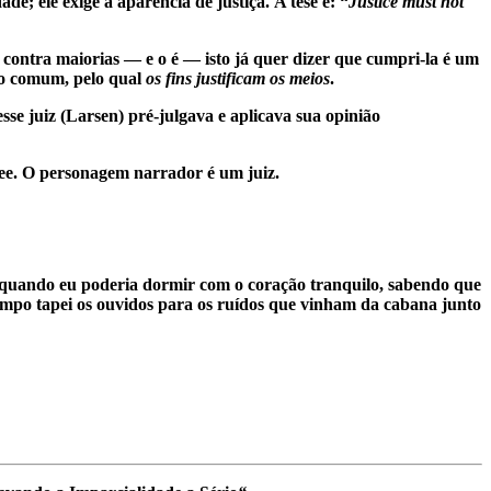
de; ele exige a aparência de justiça.
A tese é: “
Justice must not
contra maiorias — e o é — isto já quer dizer que cumpri-la é um
nso comum, pelo qual
os fins justificam os meios
.
esse juiz (Larsen) pré-julgava e aplicava sua opinião
zee. O personagem narrador é um juiz.
 quando eu poderia dormir com o coração tranquilo, sabendo que
empo tapei os ouvidos para os ruídos que vinham da cabana junto