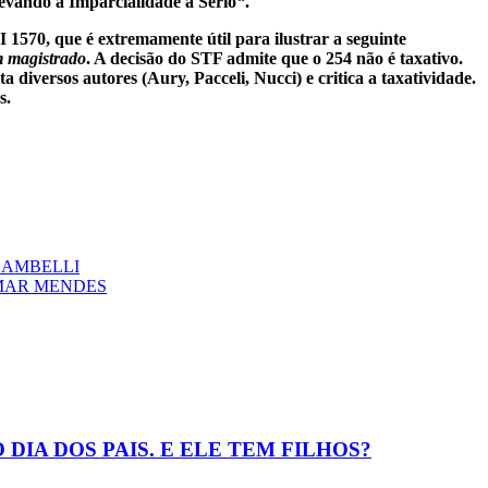
Levando a Imparcialidade a Sério
“
.
570, que é extremamente útil para ilustrar a seguinte
m magistrado
. A decisão do STF admite que o 254 não é taxativo.
a diversos autores (Aury, Pacceli, Nucci) e critica a taxatividade.
s.
ZAMBELLI
LMAR MENDES
IA DOS PAIS. E ELE TEM FILHOS?