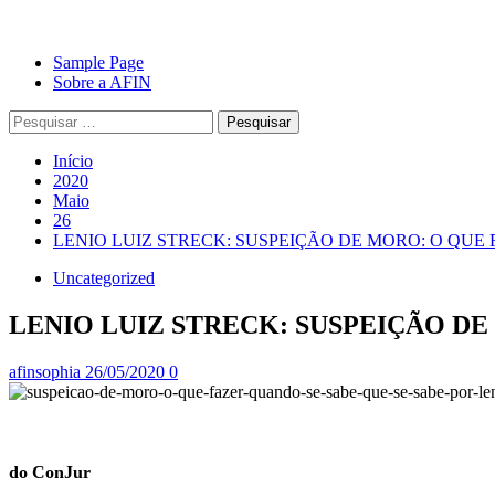
Avançar
Primary
Sample Page
para
Menu
Sobre a AFIN
o
Pesquisar
conteúdo
por:
Início
2020
Maio
26
LENIO LUIZ STRECK: SUSPEIÇÃO DE MORO: O QUE
Uncategorized
LENIO LUIZ STRECK: SUSPEIÇÃO DE
afinsophia
26/05/2020
0
do ConJur