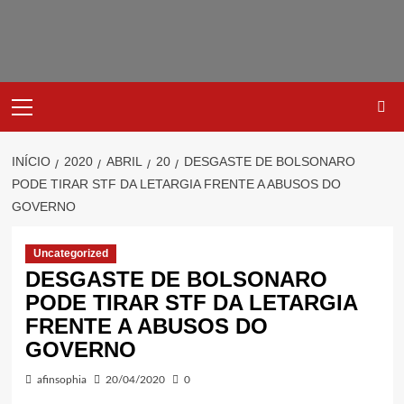
Avançar
para
o
conteúdo
Primary
Menu
INÍCIO
2020
ABRIL
20
DESGASTE DE BOLSONARO
PODE TIRAR STF DA LETARGIA FRENTE A ABUSOS DO
GOVERNO
Uncategorized
DESGASTE DE BOLSONARO
PODE TIRAR STF DA LETARGIA
FRENTE A ABUSOS DO
GOVERNO
afinsophia
20/04/2020
0