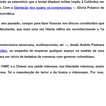
o ao extermínio que a brutal ditadura militar impôs à Colômbia em
ís. Com a
libertação dos quatro ex-congressistas
—
Gloria Polanco de
mocrática.
o ano passado, compor para fazer fissuras nos blocos constituídos que
rulanda, que mais uma vez liberta reféns em reconhecimento a “la
tervencionice americana, multinacionais, etc —, desde Andrés Pastrana
zález
, no empenho de emperrar qualquer avanço no sentido de uma
para um início de tentativa de conversa com governo colombiano.
s FARC e a Chávez sua saúde interessa, sua liberdade interessa, assim
a. Só a manutenção do terror e da tirania o interessam. Por isso,