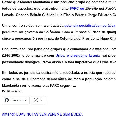
Desde que Manuel Marulanda e um pequeno grupo de homens e mulher
todos os aspectos, que o acontecimento
FARC ou
Ejército del Puebl
Lozada, Orlando Beltrán Cuéllar, Luis Eladio Pérez e Jorge Eduardo 
Um encontro se deu com a entrada da
potência socialista/democrátic
perduram no governo da Colômbia. Com a impossibilidade de qualq
sincera preocupación por la paz de Colombia del Presidente Hugo Ch
Enquanto isso, por parte dos grupos que comandam o esvaziado Es
(1998-2002), e continuando com
Uribe, o presidente laranja
, vai pro
possibilidade dialógica. Prova disso é o tom imperativo que Uribe te
Em todos os jornais da destra mídia seqüelada, a notícia que repercu
como a saúde e liberdade democrática de toda a população colombi
Marulanda sorri e acena, e as FARC seguem…
Partilhar isto:
Facebook
X
Navegação
Anterior:
DUAS NOTAS SEM VERBA E SEM BOLSA