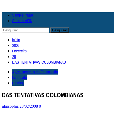
Avançar
Primary
Sample Page
para
Menu
Sobre a AFIN
o
conteúdo
Pesquisar
por:
Início
2008
Fevereiro
28
DAS TENTATIVAS COLOMBIANAS
Agenciamento de Enunciação
Liberdade
Política
DAS TENTATIVAS COLOMBIANAS
afinsophia
28/02/2008
0