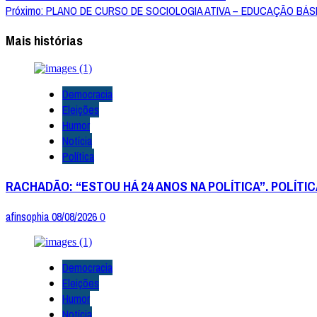
Próximo:
PLANO DE CURSO DE SOCIOLOGIA ATIVA – EDUCAÇÃO BÁS
de
Mais histórias
artigos
Democracia
Eleições
Humor
Notícia
Política
RACHADÃO: “ESTOU HÁ 24 ANOS NA POLÍTICA”. POLÍTI
afinsophia
08/08/2026
0
Democracia
Eleições
Humor
Notícia