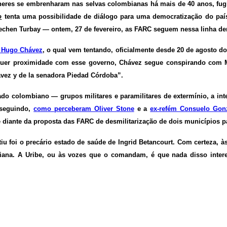
es se embrenharam nas selvas colombianas há mais de 40 anos, fugind
o
tenta uma possibilidade de diálogo para uma democratização do pa
Gechen Turbay
—
ontem, 27 de fevereiro, as FARC seguem nessa linha de
a Hugo Chávez
, o qual vem tentando, oficialmente desde 20 de agosto d
uer proximidade com esse governo, Chávez segue conspirando com Ma
ávez y de la senadora Piedad Córdoba”.
tado colombiano
— grupos militares e paramilitares de extermínio, a in
sseguindo,
como perceberam Oliver Stone
e a
ex-refém Consuelo Gon
ve diante da proposta das FARC de desmilitarização de dois municípios 
tiu foi o precário estado de saúde de Ingrid Betancourt. Com certeza, à
ana. A Uribe, ou às vozes que o comandam, é que nada disso interess