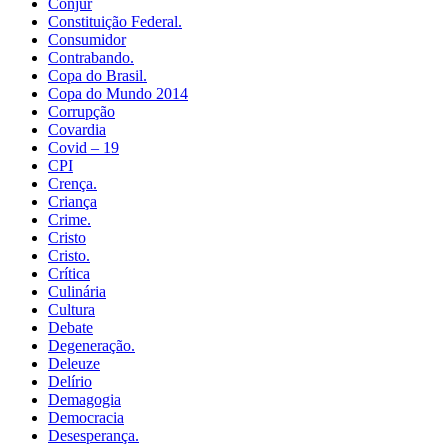
Conjur
Constituição Federal.
Consumidor
Contrabando.
Copa do Brasil.
Copa do Mundo 2014
Corrupção
Covardia
Covid – 19
CPI
Crença.
Criança
Crime.
Cristo
Cristo.
Crítica
Culinária
Cultura
Debate
Degeneração.
Deleuze
Delírio
Demagogia
Democracia
Desesperança.