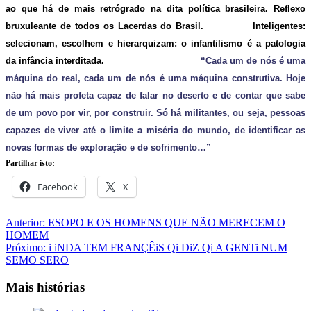
ao que há de mais retrógrado na dita política brasileira. Reflexo
bruxuleante de todos os Lacerdas do Brasil. Inteligentes:
selecionam, escolhem e hierarquizam: o infantilismo é a patologia
da infância interditada.
“Cada um de nós é uma
máquina do real, cada um de nós é uma máquina construtiva. Hoje
não há mais profeta capaz de falar no deserto e de contar que sabe
de um povo por vir, por construir. Só há militantes, ou seja, pessoas
capazes de viver até o limite a miséria do mundo, de identificar as
novas formas de exploração e de sofrimento…”
Partilhar isto:
Facebook
X
Navegação
Anterior:
ESOPO E OS HOMENS QUE NÃO MERECEM O
HOMEM
de
Próximo:
i iNDA TEM FRANÇÊiS Qi DiZ Qi A GENTi NUM
artigos
SEMO SERO
Mais histórias