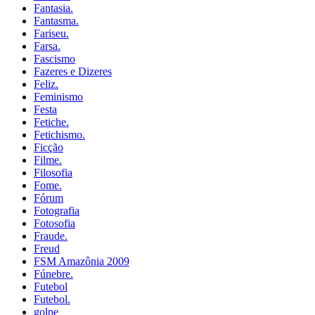
Fantasia.
Fantasma.
Fariseu.
Farsa.
Fascismo
Fazeres e Dizeres
Feliz.
Feminismo
Festa
Fetiche.
Fetichismo.
Ficção
Filme.
Filosofia
Fome.
Fórum
Fotografia
Fotosofia
Fraude.
Freud
FSM Amazônia 2009
Fúnebre.
Futebol
Futebol.
golpe