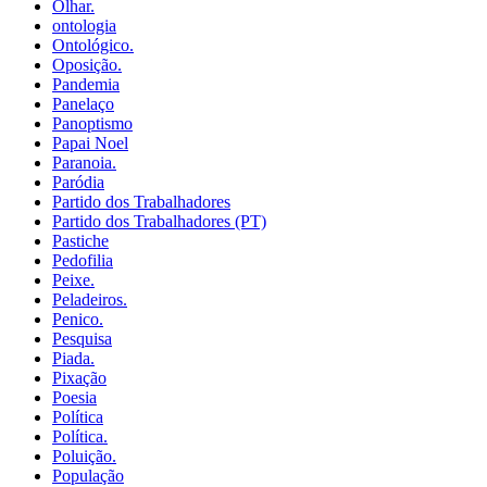
Olhar.
ontologia
Ontológico.
Oposição.
Pandemia
Panelaço
Panoptismo
Papai Noel
Paranoia.
Paródia
Partido dos Trabalhadores
Partido dos Trabalhadores (PT)
Pastiche
Pedofilia
Peixe.
Peladeiros.
Penico.
Pesquisa
Piada.
Pixação
Poesia
Política
Política.
Poluição.
População