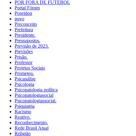
POR FORA DE FUTEBOL
Portal Fórum
Poseidon
povo
Preconceito
Prefeitura
Presidente.
Pressupostos.
Previsão de 2023.
Previsões
Prisão.
Professor
Projetos Sociais
Prometeu.
Psicanálise
Psicologia
Psicopatologia política
Psicopatologiasocial
Psicopatologiassocial.
Psiquiatria
Racismo
Reativo.
Reconhecimento.
Rede Brasil Atual
Religião