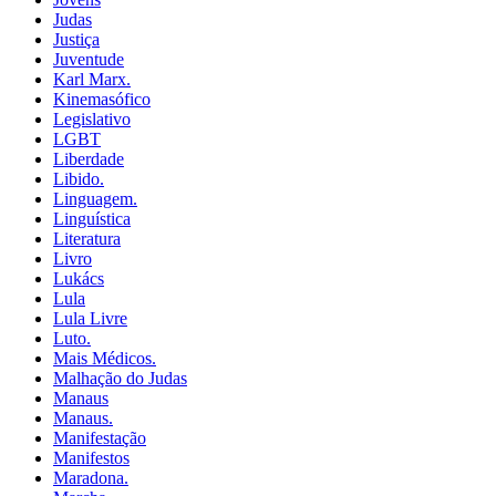
Judas
Justiça
Juventude
Karl Marx.
Kinemasófico
Legislativo
LGBT
Liberdade
Libido.
Linguagem.
Linguística
Literatura
Livro
Lukács
Lula
Lula Livre
Luto.
Mais Médicos.
Malhação do Judas
Manaus
Manaus.
Manifestação
Manifestos
Maradona.