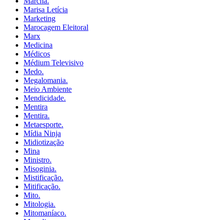
Marcha.
Marisa Letícia
Marketing
Marocagem Eleitoral
Marx
Medicina
Médicos
Médium Televisivo
Medo.
Megalomania.
Meio Ambiente
Mendicidade.
Mentira
Mentira.
Metaesporte.
Mídia Ninja
Midiotização
Mina
Ministro.
Misoginia.
Mistificação.
Mitificação.
Mito.
Mitologia.
Mitomaníaco.