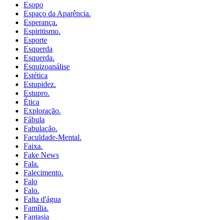
Esopo
Espaço da Aparência.
Esperança.
Espiritismo.
Esporte
Esquerda
Esquerda.
Esquizoanálise
Estética
Estupidez.
Estupro.
Ética
Exploração.
Fábula
Fabulação.
Faculdade-Mental.
Faixa.
Fake News
Fala.
Falecimento.
Falo
Falo.
Falta d'água
Família.
Fantasia