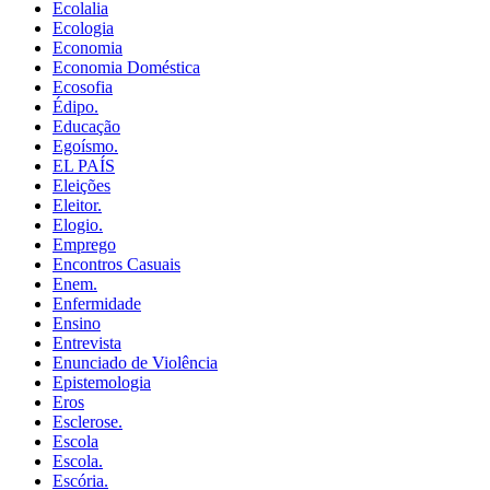
Ecolalia
Ecologia
Economia
Economia Doméstica
Ecosofia
Édipo.
Educação
Egoísmo.
EL PAÍS
Eleições
Eleitor.
Elogio.
Emprego
Encontros Casuais
Enem.
Enfermidade
Ensino
Entrevista
Enunciado de Violência
Epistemologia
Eros
Esclerose.
Escola
Escola.
Escória.