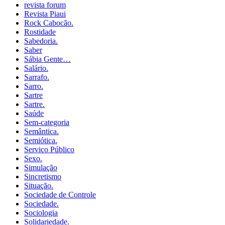
revista forum
Revista Piaui
Rock Cabocão.
Rostidade
Sabedoria.
Saber
Sábia Gente…
Salário.
Sarrafo.
Sarro.
Sartre
Sartre.
Saúde
Sem-categoria
Semântica.
Semiótica.
Serviço Público
Sexo.
Simulação
Sincretismo
Situação.
Sociedade de Controle
Sociedade.
Sociologia
Solidariedade.