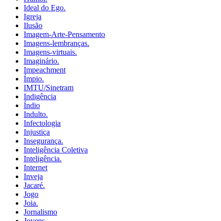
Ideal do Ego.
Igreja
Ilusão
Imagem-Arte-Pensamento
Imagens-lembranças.
Imagens-virtuais.
Imaginário.
Impeachment
Ímpio.
IMTU/Sinetram
Indigência
Índio
Indulto.
Infectologia
Injustiça
Insegurança.
Inteligência Coletiva
Inteligência.
Internet
Inveja
Jacaré.
Jogo
Joia.
Jornalismo
Jovens