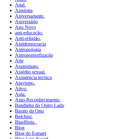
Anal.
Angústia
Aniversariante.
Aniversário
Ano Novo
anti-educação.
Anti-religião.
Antidemocracia
Antropologia
Antropomorfização
Arte
Assassinato.
Assédio sexual.
Assistencia tecnica
Atavismo.
Ativo.
Aula.
Auto-Reconhecimento.
Bandinha do Outro Lado
Barato da Onu
Belchior.
Blasfêmia .
Blog
Blog do Esmael
Blog Luis Nassif