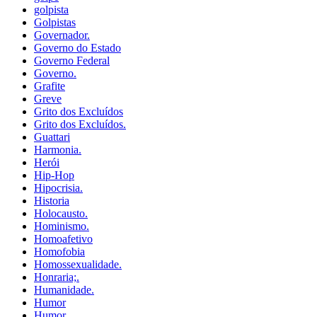
golpista
Golpistas
Governador.
Governo do Estado
Governo Federal
Governo.
Grafite
Greve
Grito dos Excluídos
Grito dos Excluídos.
Guattari
Harmonia.
Herói
Hip-Hop
Hipocrisia.
Historia
Holocausto.
Hominismo.
Homoafetivo
Homofobia
Homossexualidade.
Honraria;.
Humanidade.
Humor
Humor.