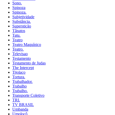
Sono.
Spinoza
Spinoza.
Subjetividade
Substância.
Superstição
Tânatos
Tatu.
Teatro
Teatro Maquínico
Teatro.
Televisao
Testamento
Testamento de Judas
The Intercept
Tijolaço
Tortura.
Trabalhador.
Trabalho
Trabalho.
Transporte Coletivo
TRI.
TV BRASIL
Umbanda
Umolocô