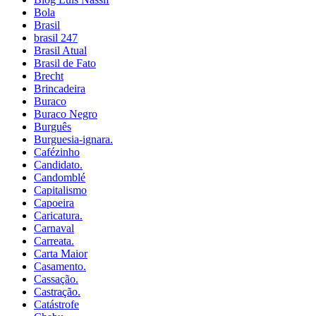
Bola
Brasil
brasil 247
Brasil Atual
Brasil de Fato
Brecht
Brincadeira
Buraco
Buraco Negro
Burguês
Burguesia-ignara.
Cafézinho
Candidato.
Candomblé
Capitalismo
Capoeira
Caricatura.
Carnaval
Carreata.
Carta Maior
Casamento.
Cassação.
Castração.
Catástrofe