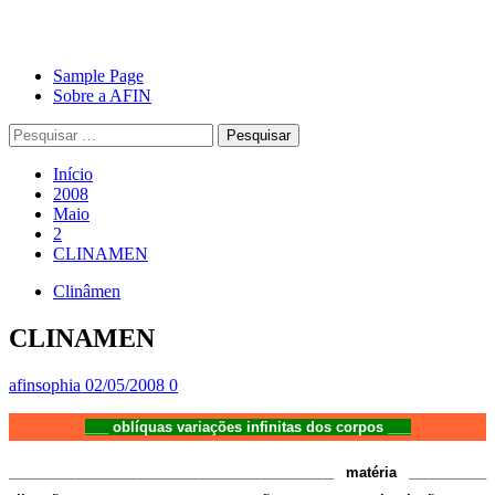
Avançar
Primary
Sample Page
para
Menu
Sobre a AFIN
o
Pesquisar
conteúdo
por:
Início
2008
Maio
2
CLINAMEN
Clinâmen
CLINAMEN
afinsophia
02/05/2008
0
___ oblíquas variações infinitas dos corpos ___
__________________________________________ matéria __________