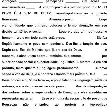
vibrações ______________ percepções ________ circulações ___
imagens-idéias _____ A voz do povo é a voz do povo. “VOZ DO
POVO É A VOZ DE DEUS”, teoantropofonemizou o filósofo
Rousseau. Alienou o povo. Logo
ele, o filósofo que primeiro colocou o termo alienação em seu
devido território: o social. Logo ele que afirmou nascer o
homem livre e em todo canto está preso. Ele fez
lingüisticamente o povo sem potência. Deu-lhe a função de eco.
Duplo-eco. Eco de Moisés, que já era eco de Deus. A
monarquia-absolutista adorou, também, duplamente: por
superioridade social e superioridade lingüística. A hierarquia era seu
produto, tanto quanto a linguagem predominante. O povo
sendo a voz de Deus, e a nobreza estando mais próximo Dele
—
Deus no céu e o Rei na terra
—
, e povo falando a linguagem saída da
nobreza, a voz do povo não era do povo. Mas da interpretação
dos nobres sobre a superioridade de Deus, que eles acreditavam
representar na terra. Esse o enigma da escravidão do povo, que
Rousseau não entendeu ao proferir a teo-política