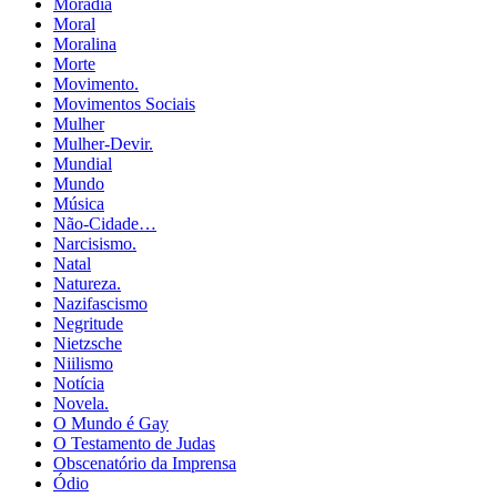
Moradia
Moral
Moralina
Morte
Movimento.
Movimentos Sociais
Mulher
Mulher-Devir.
Mundial
Mundo
Música
Não-Cidade…
Narcisismo.
Natal
Natureza.
Nazifascismo
Negritude
Nietzsche
Niilismo
Notícia
Novela.
O Mundo é Gay
O Testamento de Judas
Obscenatório da Imprensa
Ódio