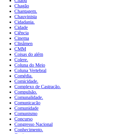
Chabu
Chagão
Chantagem.
Chauvinista
Cidadania.
Cidade
Ciência
Cinema
Clinâmen
CMM
Coisas do além
Colere.
Coluna do Meio
Coluna Vertebral
Comédia.
Comicidade.
Complexo de Castração.
Compulsão.
Comunalidade.
Comunicação
Comunidade
Comunismo
Concurso
Congresso Nacional
Conhecimento.