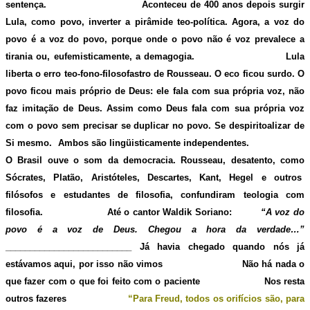
sentença. Aconteceu de 400 anos depois surgir
Lula, como povo, inverter a pirâmide teo-política. Agora, a voz do
povo é a voz do povo, porque onde o povo não é voz prevalece a
tirania ou, eufemisticamente, a demagogia. Lula
liberta o erro teo-fono-filosofastro de Rousseau. O eco ficou surdo. O
povo ficou mais próprio de Deus: ele fala com sua própria voz, não
faz imitação de Deus. Assim como Deus fala com sua própria voz
com o povo sem precisar se duplicar no povo. Se despiritoalizar de
Si mesmo. Ambos são lingüisticamente independentes.
O Brasil ouve o som da democracia. Rousseau, desatento, como
Sócrates, Platão, Aristóteles, Descartes, Kant, Hegel e outros
filósofos e estudantes de filosofia, confundiram teologia com
filosofia. Até o cantor Waldik Soriano:
“A voz do
povo é a voz de Deus. Chegou a hora da verdade…”
__________________________ Já havia chegado quando nós já
estávamos aqui, por isso não vimos Não há nada o
que fazer com o que foi feito com o paciente Nos resta
outros fazeres
“Para Freud, todos os orifícios são, para