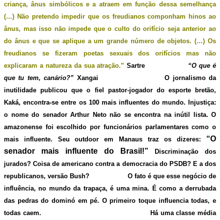
criança, ânus simbólicos e a atraem em função dessa semelhança
(…) Não pretendo impedir que os freudianos componham hinos ao
ânus, mas isso não impede que o culto do orifício seja anterior ao
do ânus e que se aplique a um grande número de objetos. (…) Os
freudianos se fizeram poetas sexuais dos orifícios mas não
explicaram a natureza da sua atração.”
Sartre
“O que é
que tu tem, canário?”
Xangai O jornalismo da
inutilidade publicou que o fiel pastor-jogador do esporte bretão,
Kaká, encontra-se entre os 100 mais influentes do mundo. Injustiça:
o nome do senador Arthur Neto não se encontra na inútil lista. O
amazonense foi escolhido por funcionários parlamentares como o
“O
mais influente. Seu outdoor em Manaus traz os dizeres:
senador mais influente do Brasil!”
Discriminação dos
jurados? Coisa de americano contra a democracia do PSDB? E a dos
republicanos, versão Bush? O fato é que esse negócio de
influência, no mundo da trapaça, é uma mina. É como a derrubada
das pedras do dominó em pé. O primeiro toque influencia todas, e
todas caem. Há uma classe média