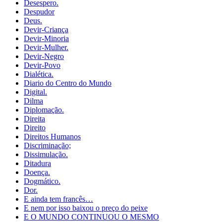
Desespero.
Despudor
Deus.
Devir-Criança
Devir-Minoria
Devir-Mulher.
Devir-Negro
Devir-Povo
Dialética.
Diario do Centro do Mundo
Digital.
Dilma
Diplomação.
Direita
Direito
Direitos Humanos
Discriminação;
Dissimulação.
Ditadura
Doença.
Dogmático.
Dor.
E ainda tem francês…
E nem por isso baixou o preço do peixe
E O MUNDO CONTINUOU O MESMO