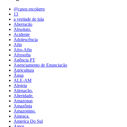
@casos escolares
13
a verdade de lula
Aberração
Absoluto.
Acidente
Adolescência
Afin
Afro-Afin
Afrosofia
Agência PT
Agenciamento de Enunciação
Agricultura
Água
ALE-AM
Alegria
Alienação.
Alteridade.
Amazonas
Amazônia
Amazonino.
Ameaça.
America Do Sul
Amor